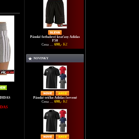
Pánské fotbalové kraťasy Adidas
F50
690,-
Kč
Cena ....
NOVINKY
Pánské tričko Adidas červené
ADIDAS
690,-
Kč
Cena ....
IDAS