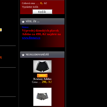
0,-
Celková cena: .....
Kč
Vyprázdnit košík
VÍTE, ŽE ...
Fitstar.cz
Výprodej dámských plavek
Adidas za 490,-Kč najdete na
www.fitstar.cz
NEJSLEDOVANĚJŠÍ
R
Kratasy Adidas
290,-
Kč
Cena ....