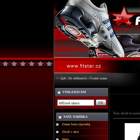
<< Zpět
|
Do oblíbených
|
Úvodní strana
VYHLEDÁVÁNÍ
Toto zboží se nach
NAŠE NABÍDKA
Zimní boty-výprodej
Zboží v akci
Slevy