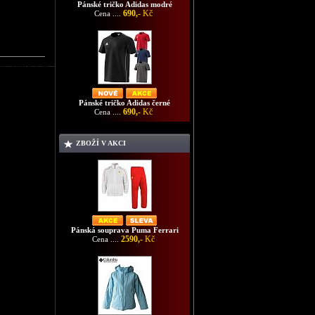
Pánské tričko Adidas modré
690,-
Kč
Cena ....
asy Adidas F50
Pánské tričko Adidas černé
690,-
Kč
Cena ....
ZBOŽÍ V AKCI
Pánská souprava Puma Ferrari
2590,-
Kč
Cena ....