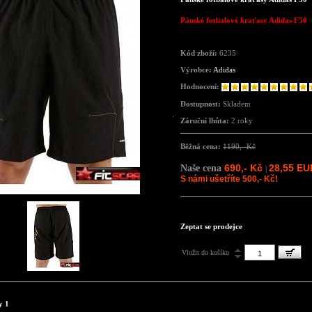
Pánské fotbalové kraťasy Adidas F50
Kód zboží:
6235
Výrobce:
Adidas
Hodnocení:
Dostupnost:
Skladem
Záruční lhůta:
2 roky
Běžná cena:
1190,- Kč
690,- Kč
28,55 EU
Naše cena
|
S námi ušetříte 500,- Kč!
Zeptat se prodejce
Vložit do košíku
y 1