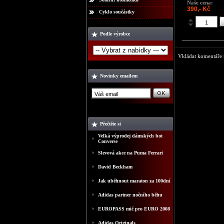
Naše cena:
390,- Kč
Cyklo součástky
Podle výrobce
Vkládat komentáře m
Novinky emailem
Přečtěte si
Velká výprodej dámských bot
Converse
Slevová akce na Puma Ferrari
David Beckham
Jak uběhnout maraton za 100dní
Adidas partner nočního běhu
EUROPASS mič pro EURO 2008
Adidas Originals