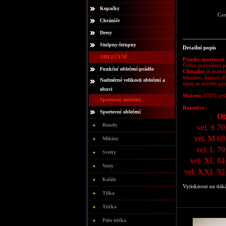
Kopačky
Ce
Chrániče
Dresy
Stulpny-štrupny
Detailní popis
OBLEČENÍ
Pánské sportovní
Černé provedení j
Funkční oblečení-prádlo
Climalite
je materi
tekutinu, kterou t
Nadměrné velikosti oblečení a
musí se textilie pr
obuvi
Složení:
100% pol
Sportovní oblečení
Rozměry:
Sportovní oblečení
Ob
Bundy
vel. S
70
vel. M
69
Mikiny
vel. L
79
Svetry
vel. XL
84
Vesty
vel. XXL
92
Košile
Vytisknout na tisk
Tílka
Trička
Polo trička