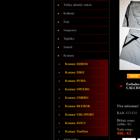
Trička dlouhý rukáv
Kalhoty
Šaty
Soupravy
Tepláky
Sukně
Kratasy
Kratasy ADIDAS
Kratasy NIKE
Kratasy PUMA
Fotbalov
CALCIO
Kratasy SPEEDO
Kratasy UMBRO
Více informací
Kratasy REEBOK
Kód:
431424
Kratasy UHLSPORT
Běžná cena:
Kratasy ASICS
1290,-
Kč
Naše cena:
Kratasy TresPass
490,- Kč
Třičtvrtáky