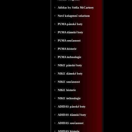
Adidas by Stella McCartney
Nové kolagenní solarium
PUMA pánské boty
PUMA dámské boty
PUMA současnost
PUMA historie
PUMA technologie
NIKE pánské boty
NIKE dámské boty
NIKE současnost
NIKE historie
NIKE technologie
ADIDAS pánské boty
ADIDAS dámské boty
ADIDAS současnost
ADIDAS historie