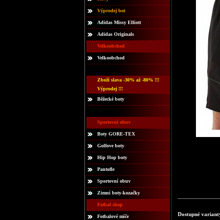
Výprodej bot
Adidas Missy Elliott
Adidas Originals
Velkoobchod
Velkoobchod
Zboží slava -30% až -80% !!!
Výprodej !!!
Běžecké boty
Sportovní obuv
Boty GORE-TEX
Golfove boty
Hip Hop boty
Pantofle
Sportovní obuv
Zimní boty-kozačky
Fotbal shop
Dostupné variant
Fotbalové míče