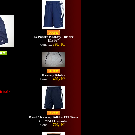
T8 Pánské Kratasy - modré
E19767
790,-
Kč
Cena ....
Kratasy Adidas
490,-
Kč
Cena ....
ginal s
Pánské Kratasy Adidas T12 Team
CLIMALITE modré
790,-
Kč
Cena ....