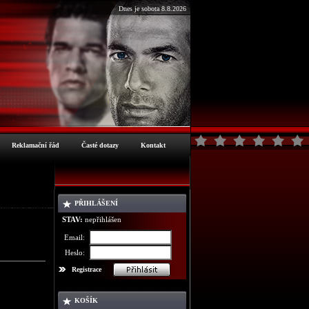
Dnes je sobota 8.8.2026
Reklamační řád
Časté dotazy
Kontakt
PŘIHLÁŠENÍ
ormace o zboží
STAV:
nepřihlášen
Email:
Heslo:
Registrace
KOŠÍK