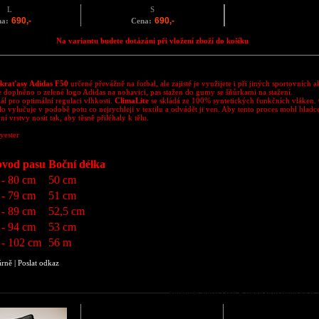
L
S
690,-
690,-
na:
Cena:
Na variantu budete dotázáni při vložení zboží do košíku
 kraťasy Adidas F50
určené převážně na fotbal, ale zajisté je využijete i při jiných sportovních ak
e doplněno o zelené logo Adidas na nohavici, pas stažen do gumy se šňůrkami na stažení.
ál pro optimální regulaci vlhkosti.
ClimaLite
se skládá ze 100% syntetických funkčních vláken. 
ělo vylučuje v podobě potu co nejrychleji v textilu a odvádět ji ven. Aby tento proces mohl hladc
vní vrstvy nosit tak, aby těsně přiléhaly k tělu.
yester
vod pasu
Boční délka
 - 80 cm
50 cm
 - 79 cm
51 cm
 - 89 cm
52,5 cm
 - 94 cm
53 cm
 - 102 cm
56 m
árně
|
Poslat odkaz
Podobné zboží jako Pánské fotbalové krať