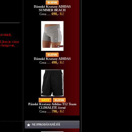
Dámské Kratasy ADIDAS
SUMMER BEACH
690,-
Kč
Cena ....
tivitách.
Cílem je vázat
e fungovat,
Dámské Kratasy ADIDAS
490,-
Kč
Cena ....
Pánské Kratasy Adidas T12 Team
CLIMALITE černé
790,-
Kč
Cena ....
asy Adidas F50
NEJPRODÁVANĚJŠÍ