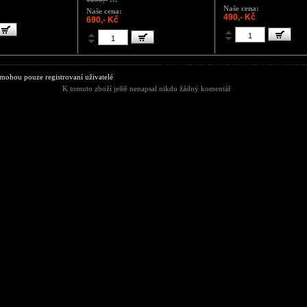
Naše cena:
Naše cena:
490,- Kč
690,- Kč
Komentáře ke zboží Pánské fotbalové krať
ohou pouze registrovaní uživatelé
K tomuto zboží ještě nenapsal nikdo žádný komentář