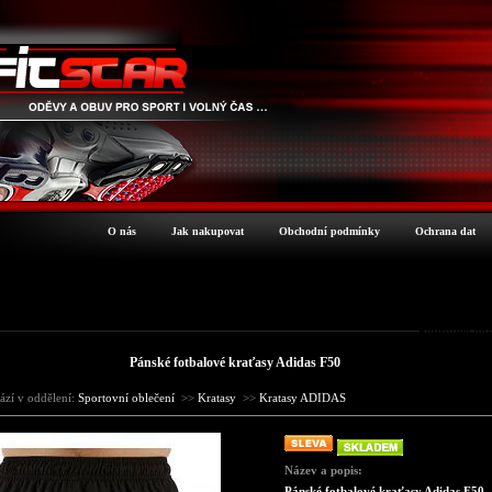
O nás
Jak nakupovat
Obchodní podmínky
Ochrana dat
Podrobné inf
Pánské fotbalové kraťasy Adidas F50
ází v oddělení:
Sportovní oblečení
>>
Kratasy
>>
Kratasy ADIDAS
Název a popis:
Pánské fotbalové kraťasy Adidas F50