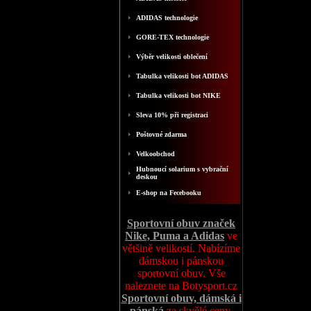
ADIDAS technologie
GORE-TEX technologie
Výběr velikosti oblečení
Tabulka velikosti bot ADIDAS
Tabulka velikosti bot NIKE
Sleva 10% při registraci
Poštovné zdarma
Velkoobchod
Hubnoucí solarium s vybrační
deskou
E-shop na Fecebooku
Sportovní obuv značek
Nike, Puma a Adidas
ve
většině velikostí. Nabízíme
dámskou i pánskou
sportovní obuv. Vše
naleznete na Botysport.cz
Sportovní obuv, dámská i
pánská
za skvělé ceny,