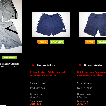
é kratasy Adidas
Kratasy Adidas
Kratasy Adidas
 WOV SHOR
Dětské kratasy Adidas original s
Dětské kratasy Adidas ori
paragonem a zárukou.
paragonem a zárukou.
Více informací
Více informací
Kód:
607045
Kód:
617253
Běžná cena:
Běžná cena:
890,-
Kč
890,-
Kč
Naše cena:
Naše cena:
290,- Kč
290,- Kč