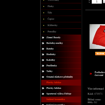
Pásky
Šály
Čepice
Kšiltovky
Ponožky
Zimní Bundy
Ručníky-osušky
Batohy
Hodinky
Kabelky
Peněženky
Tašky
Fotbalov
červené
Ostatní-dárkove předměty
Plavky Adidas
Plavky Adidas
Více informací
Sportovní výživa FitStar
Kód:
470971
Solární kosmetika
Běžná cena:
990,-
Kč
Solární kosmetika