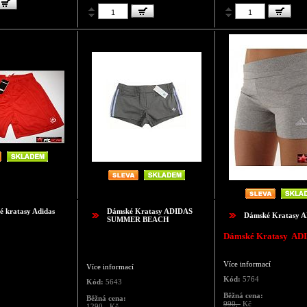
é kratasy Adidas
Dámské Kratasy ADIDAS
Dámské Kratasy 
SUMMER BEACH
Dámské Kratasy AD
Více informací
Více informací
Kód:
5764
Kód:
5643
Běžná cena:
Běžná cena:
990,-
Kč
1290,-
Kč