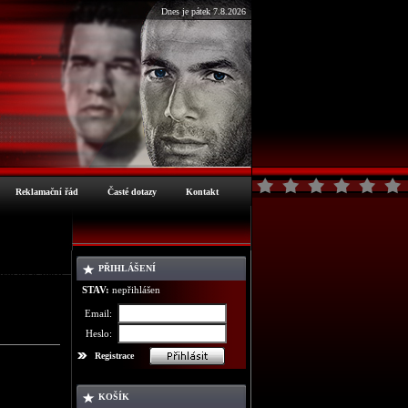
Dnes je pátek 7.8.2026
Reklamační řád
Časté dotazy
Kontakt
PŘIHLÁŠENÍ
ormace o zboží
STAV:
nepřihlášen
Email:
Heslo:
Registrace
KOŠÍK