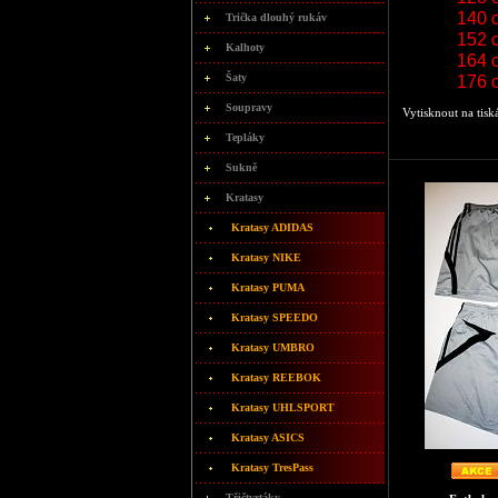
140 
Trička dlouhý rukáv
152 
Kalhoty
164 
Šaty
176 
Soupravy
Vytisknout na tisk
Tepláky
Sukně
Kratasy
Kratasy ADIDAS
Kratasy NIKE
Kratasy PUMA
Kratasy SPEEDO
Kratasy UMBRO
Kratasy REEBOK
Kratasy UHLSPORT
Kratasy ASICS
Kratasy TresPass
Třičtvrtáky