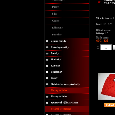
Fotbalov
CALCIO
Pásky
Šály
Více informací
Čepice
Kód:
431424
Kšiltovky
Běžná cena:
1290,-
Kč
Ponožky
Naše cena:
490,- Kč
Zimní Bundy
Ručníky-osušky
Batohy
Hodinky
Kabelky
Peněženky
Tašky
Ostatní-dárkove předměty
Plavky Adidas
Plavky Adidas
Sportovní výživa FitStar
Solární kosmetika
Solární kosmetika