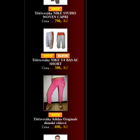
Třičtvrtáky NIKE STUDIO
WOVEN CAPRI
790,-
Kč
Cena ....
Třičtvrtáky NIKE 3/4 BAS AC
SHORT
590,-
Kč
Cena ....
Třičtvrtáky Adidas Originals
dámské růžové
690,-
Kč
Cena ....