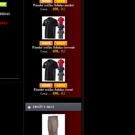
Pánské tričko Adidas modré
690,-
Kč
Cena ....
ADIDAS
IDAS
Pánské tričko Adidas červené
690,-
Kč
Cena ....
- modré E19767
Pánské tričko Adidas černé
690,-
Kč
Cena ....
ZBOŽÍ V AKCI