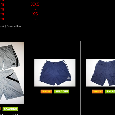
cm
XXS
cm
-
cm
XS
cm
-
árně
|
Poslat odkaz
Podobné zboží jako T8 Pánské Kratasy 