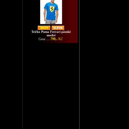
Tričko Puma Ferrari pánské
modré
790,-
Kč
Cena ....