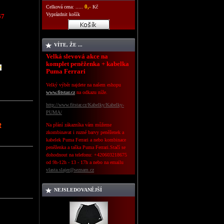
0,-
Celková cena: .....
Kč
Vyprázdnit košík
67
VÍTE, ŽE ...
Velká slevová akce na
komplet peněženka + kabelka
Puma Ferrari
Velký výběr najdete na našem eshopu
www.fitstar.cz
na odkazu níže.
http://www.fitstar.cz/Kabelky/Kabelky-
PUMA/
R
Na přání zákazníka vám můžeme
zkombinavat i ruzné barvy peněženek a
kabelek Puma Ferrari a nebo kombinace
peněženka a taška Puma Ferrari.Stačí se
dohodnout na telefonu: +420603218675
od 9h-12h - 13 - 17h a nebo
na emailu
vlasta.slajer@seznam.cz
NEJSLEDOVANĚJŠÍ