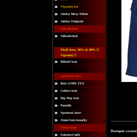
Výprodej bot
Adidas Missy Elliott
Adidas Originals
Velkoobchod
Velkoobchod
Zboží slava -30% až -80% !!!
Výprodej !!!
Běžecké boty
Sportovní obuv
Boty GORE-TEX
Golfove boty
Hip Hop boty
Pantofle
Sportovní obuv
Zimní boty-kozačky
Fotbal shop
Dostupné variant
Fotbalové míče