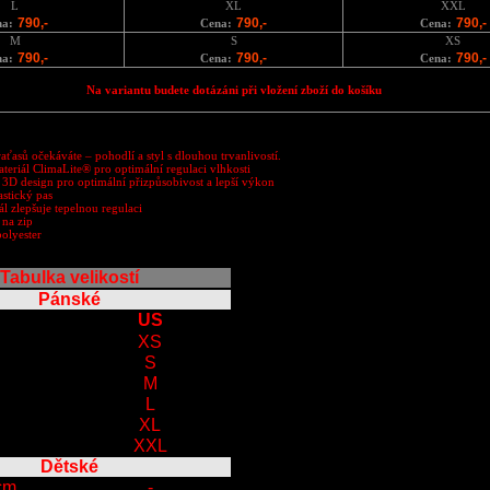
L
XL
XXL
790,-
790,-
790,-
na:
Cena:
Cena:
M
S
XS
790,-
790,-
790,-
na:
Cena:
Cena:
Na variantu budete dotázáni při vložení zboží do košíku
raťasů očekáváte – pohodlí a styl s dlouhou trvanlivostí.
eriál ClimaLite® pro optimální regulaci vlhkosti
D design pro optimální přizpůsobivost a lepší výkon
astický pas
l zlepšuje tepelnou regulaci
 na zip
olyester
Tabulka velikostí
Pánské
U
US
XS
S
M
L
XL
XXL
Dětské
cm
-