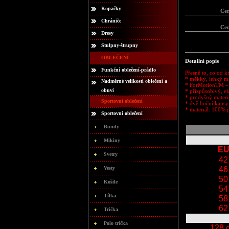
Kopačky
Ce
Chrániče
Ce
Dresy
Stulpny-štrupny
OBLEČENÍ
Detailní popis
Funkční oblečení-prádlo
Přesně to, co od k
* měkký, lehký mat
Nadměrné velikosti oblečení a
* ForMotionTM – 3
obuvi
* přizpůsobivý, el
* prodyšný materiá
Sportovní oblečení
* dvě boční kapsy
* materiál: 100% p
Sportovní oblečení
Bundy
Mikiny
E
Svetry
42
Vesty
46
50
Košile
54
Tílka
58
62
Trička
Polo trička
128 