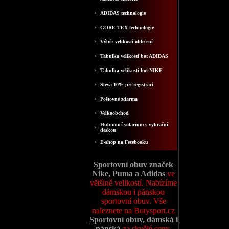
ADIDAS technologie
GORE-TEX technologie
Výběr velikosti oblečení
Tabulka velikosti bot ADIDAS
Tabulka velikosti bot NIKE
Sleva 10% při registraci
Poštovné zdarma
Velkoobchod
Hubnoucí solarium s vybrační
deskou
E-shop na Fecebooku
Sportovní obuv značek
Nike, Puma a Adidas
ve
většině velikostí. Nabízíme
dámskou i pánskou
sportovní obuv. Vše
naleznete na Botysport.cz
Sportovní obuv, dámská i
pánská
za skvělé ceny,