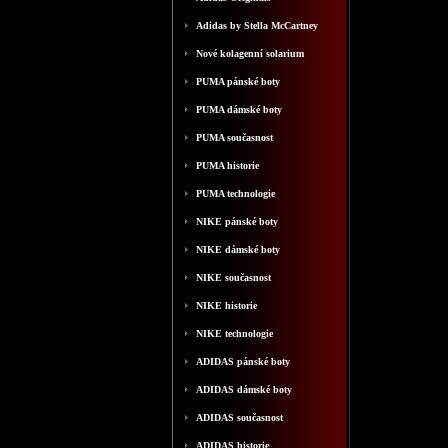
Adidas by Stella McCartney
Nové kolagenní solarium
PUMA pánské boty
PUMA dámské boty
PUMA současnost
PUMA historie
PUMA technologie
NIKE pánské boty
NIKE dámské boty
NIKE současnost
NIKE historie
NIKE technologie
ADIDAS pánské boty
ADIDAS dámské boty
ADIDAS současnost
ADIDAS historie