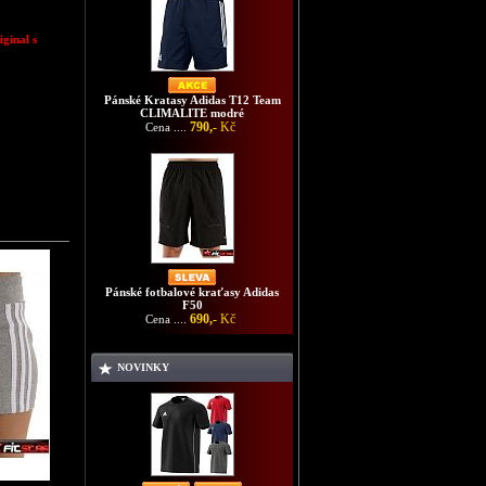
ginal s
Pánské Kratasy Adidas T12 Team
CLIMALITE modré
790,-
Kč
Cena ....
Pánské fotbalové kraťasy Adidas
F50
690,-
Kč
Cena ....
NOVINKY