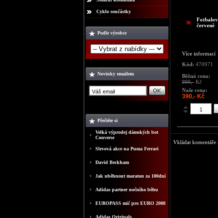
Cyklo součástky
Fotbalov
červené
Podle výrobce
Více informací
Kód:
470971
Novinky emailem
Běžná cena:
990,-
Kč
Naše cena:
390,- Kč
Přečtěte si
Velká výprodej dámských bot
Converse
Vkládat komentáře m
Slevová akce na Puma Ferrari
David Beckham
Jak uběhnout maraton za 100dní
Adidas partner nočního běhu
EUROPASS mič pro EURO 2008
Adidas Originals