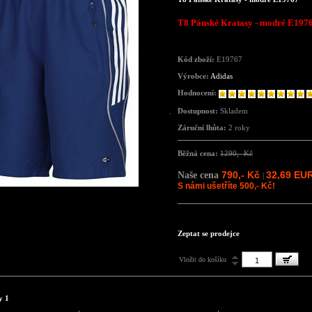
T8 Pánské Kratasy - modré E197
Kód zboží:
E19767
Výrobce:
Adidas
Hodnocení:
Dostupnost:
Skladem
Záruční lhůta:
2 roky
Běžná cena:
1290,- Kč
790,- Kč
32,69 EU
Naše cena
|
S námi ušetříte 500,- Kč!
Zeptat se prodejce
Vložit do košíku
y 1