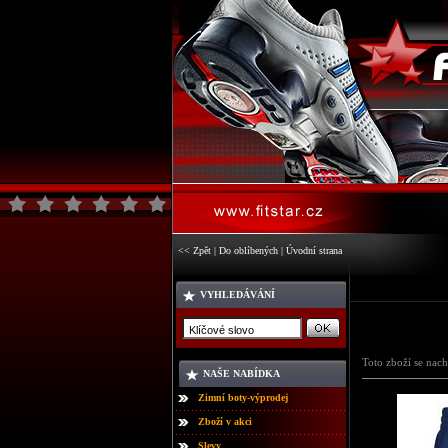
<< Zpět
|
Do oblíbených
|
Úvodní strana
VYHLEDÁVÁNÍ
Toto zboží se nach
NAŠE NABÍDKA
Zimní boty-výprodej
Zboží v akci
Slevy