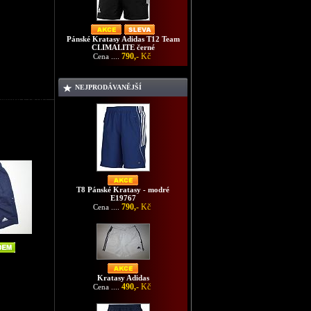
Pánské Kratasy Adidas T12 Team
CLIMALITE černé
790,-
Kč
Cena ....
NEJPRODÁVANĚJŠÍ
- modré E19767
T8 Pánské Kratasy - modré
E19767
790,-
Kč
Cena ....
Kratasy Adidas
490,-
Kč
Cena ....