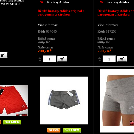
é kratasy Adidas
Kratasy Adidas
Kratasy Adidas
 WOV SHOR
Dětské kratasy Adidas original s
Dětské kratasy Adidas ori
paragonem a zárukou.
paragonem a zárukou.
Více informací
Více informací
Kód:
607045
Kód:
617253
Běžná cena:
Běžná cena:
890,-
Kč
890,-
Kč
Naše cena:
Naše cena:
290,- Kč
290,- Kč