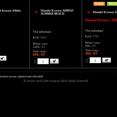
é kratasy Adidas
Dámské Kratasy ADIDAS
Dámské Kratasy 
SUMMER BEACH
Dámské Kratasy AD
Více informací
Více informací
Kód:
5764
Kód:
5643
Běžná cena:
Běžná cena:
990,-
Kč
1290,-
Kč
Naše cena:
Naše cena:
490,- Kč
690,- Kč
Komentáře ke zboží T8 Pánské Kratasy 
ohou pouze registrovaní uživatelé
K tomuto zboží ještě nenapsal nikdo žádný komentář