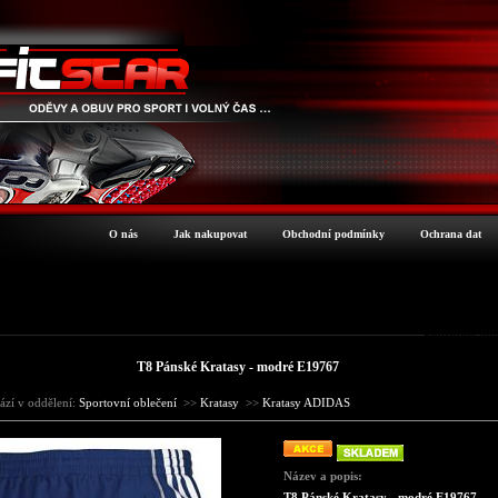
O nás
Jak nakupovat
Obchodní podmínky
Ochrana dat
Podrobné inf
T8 Pánské Kratasy - modré E19767
ází v oddělení:
Sportovní oblečení
>>
Kratasy
>>
Kratasy ADIDAS
Název a popis:
T8 Pánské Kratasy - modré E19767