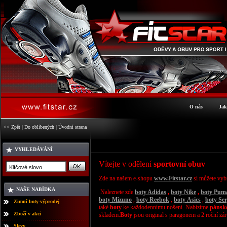
O nás
Jak
<< Zpět
|
Do oblíbených
|
Úvodní strana
VYHLEDÁVÁNÍ
Vítejte v odělení
sportovní obuv
Zde na našem e-shopu
www.Fitstar.cz
si můžete vyb
NAŠE NABÍDKA
Naleznete zde
boty Adidas
,
boty Nike
,
boty Pum
boty Mizuno
,
boty
Reebok
,
boty
Asics
,
boty Ser
Zimní boty-výprodej
také
boty
ke každodennímu
nošení. Nabízíme
pánsko
Zboží v akci
skladem.
Boty
jsou original s paragonem a 2 roční zá
Slevy