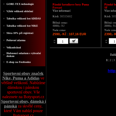
GORE-TEX technologie
Pánské kotníkove boty Puma
Pánské b
Ferrari
SF
Více informací
Více info
Výběr velikosti oblečení
Kód:
30555602
Kód:
305
Tabulka velikosti bot ADIDAS
Běžná cena:
Běžná ce
4990,-
Kč
3990,-
K
Tabulka velikosti bot NIKE
Naše cena:
Naše cen
Sleva 10% při registraci
2590,- Kč
107,16 EUR
2390,- 
|
Poštovné zdarma
Velkoobchod
Hubnoucí solarium s vybrační
Dalš
deskou
1
|
2
|
3
E-shop na Fecebooku
http
Sportovní obuv značek
Nike, Puma a Adidas
ve
většině velikostí. Nabízíme
dámskou i pánskou
sportovní obuv. Vše
naleznete na Botysport.cz
Sportovní obuv, dámská i
pánská
za skvělé ceny,
které Vám nabízí pouze
Botysport.cz