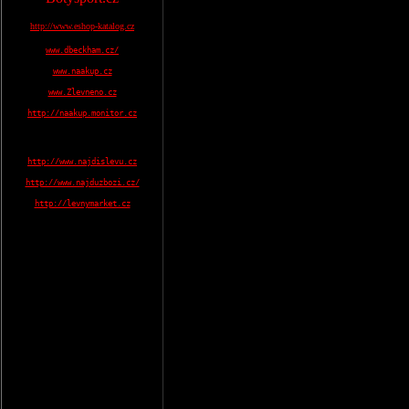
http://www.eshop-katalog.cz
www.dbeckham.cz/
www.naakup.cz
www.Zlevneno.cz
http://naakup.monitor.cz
http://www.najdislevu.cz
http://www.najduzbozi.cz/
http://levnymarket.cz