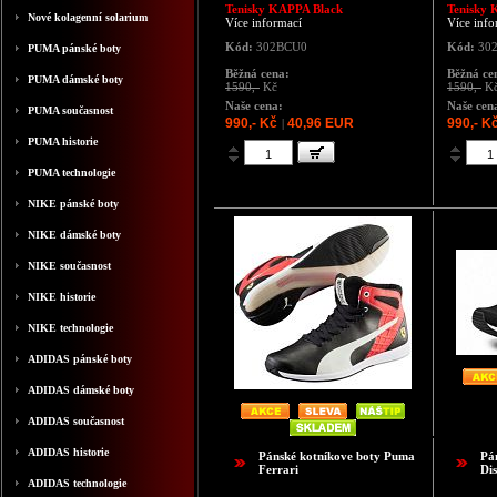
Tenisky KAPPA Black
Tenisky 
Nové kolagenní solarium
Více informací
Více info
Kód:
302BCU0
Kód:
30
PUMA pánské boty
Běžná cena:
Běžná ce
PUMA dámské boty
1590,-
Kč
1590,-
K
Naše cena:
Naše cen
PUMA současnost
990,- Kč
40,96 EUR
990,- K
|
PUMA historie
PUMA technologie
NIKE pánské boty
NIKE dámské boty
NIKE současnost
NIKE historie
NIKE technologie
ADIDAS pánské boty
ADIDAS dámské boty
ADIDAS současnost
ADIDAS historie
Pánské kotníkove boty Puma
Pá
Ferrari
Di
ADIDAS technologie