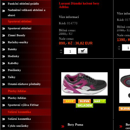
Luxusní Dámské kožené boty
Funkční oblečení-prádlo
Adidas
Nadměrné velikosti oblečení a
Více info
obuvi
Více informací
Kód:
017
Sportovní oblečení
Kód:
014770
Běžná ce
Sportovní oblečení
Běžná cena:
2790,-
K
2990,-
Kč
Naše cen
Zimní Bundy
Naše cena:
1390,- 
Ručníky-osušky
890,- Kč
36,82 EUR
|
Batohy
Hodinky
Kabelky
Peněženky
Tašky
Ostatní-dárkove předměty
Plavky Adidas
Plavky Adidas
Sportovní výživa FitStar
Solární kosmetika
Solární kosmetika
Boty Puma
Bo
Cyklo součástky
ce