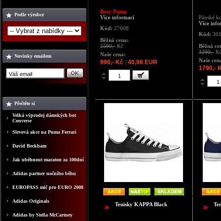
Boty Puma
Podle výrobce
Více informací
Pánské k
Více info
Kód:
27608
Kód:
301
Běžná cena:
2590,-
Kč
Běžná ce
3290,-
K
Naše cena:
Novinky emailem
Naše cen
990,- Kč
40,96 EUR
|
1790,- 
Přečtěte si
Velká výprodej dámských bot
Converse
Slevová akce na Puma Ferrari
David Beckham
Jak uběhnout maraton za 100dní
Adidas partner nočního běhu
EUROPASS mič pro EURO 2008
Adidas Originals
Tenisky KAPPA Black
Te
Adidas by Stella McCartney