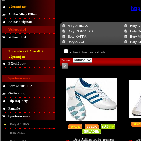
Výprodej bot
http
Adidas Missy Elliott
Adidas Originals
Boty ADIDAS
Boty N
Velkoobchod
Boty CONVERSE
Boty 
Boty KAPPA
Boty 
Velkoobchod
Boty ASICS
Boty 
Zboží slava -30% až -80% !!!
Zobrazit zboží pouze skladem
Výprodej !!!
Zobrazit
Běžecké boty
Sportovní obuv
Boty GORE-TEX
Golfove boty
Hip Hop boty
Pantofle
Sportovní obuv
Boty ADIDAS
Boty NIKE
Boty Adidas Ipako Women
Bo