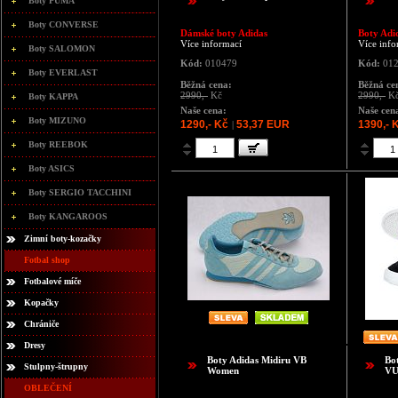
Boty PUMA
Boty CONVERSE
Dámské boty Adidas
Boty Adi
Více informací
Více info
Boty SALOMON
Kód:
010479
Kód:
012
Boty EVERLAST
Běžná cena:
Běžná ce
2990,-
Kč
2990,-
K
Boty KAPPA
Naše cena:
Naše cen
Boty MIZUNO
1290,- Kč
53,37 EUR
1390,- 
|
Boty REEBOK
Boty ASICS
Boty SERGIO TACCHINI
Boty KANGAROOS
Zimní boty-kozačky
Fotbal shop
Fotbalové míče
Kopačky
Chrániče
Dresy
Boty Adidas Midiru VB
Bo
Stulpny-štrupny
Women
V
OBLEČENÍ