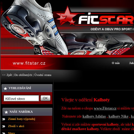
O nás
Jak
<< Zpět
|
Do oblíbených
|
Úvodní strana
VYHLEDÁVÁNÍ
Vítejte v odělení
Kalhoty
Zde na našem e-shopu
www.Fitstar.cz
si můžete v
NAŠE NABÍDKA
Naleznete zde
kalhoty Adidas
,
kalhoty
Nike
,
k
Zimní boty-výprodej
Vybrat si
zde můžete
sportovní kalhoty
, ale také
k
Zboží v akci
dětské značkove kalhoty.
Veškere zboží máme sk
Slevy