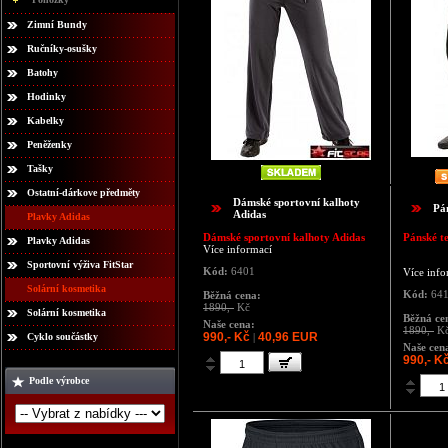
Zimní Bundy
Ručníky-osušky
Batohy
Hodinky
Kabelky
Peněženky
Tašky
Ostatní-dárkove předměty
Dámské sportovní kalhoty
Pá
Adidas
Plavky Adidas
Dámské sportovní kalhoty Adidas
Pánské t
Plavky Adidas
Více informací
Sportovní výživa FitStar
Kód:
6401
Více info
Solární kosmetika
Kód:
64
Běžná cena:
1890,-
Kč
Solární kosmetika
Běžná ce
Naše cena:
1890,-
K
990,- Kč
40,96 EUR
Cyklo součástky
|
Naše cen
990,- K
Podle výrobce