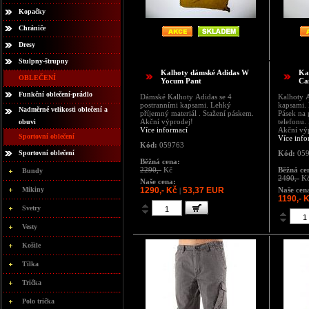
Kopačky
Chrániče
Dresy
Stulpny-štrupny
Kalhoty dámské Adidas W
Ka
OBLEČENÍ
Yocum Pant
Ca
Funkční oblečení-prádlo
Dámské Kalhoty Adidas se 4
Kalhoty A
postranními kapsami. Lehký
kapsami. 
Nadměrné velikosti oblečení a
příjemný materiál . Stažení páskem.
Pásek na 
Akční výprodej!
telefonu
obuvi
Více informací
Akční vý
Sportovní oblečení
Více info
Kód:
059763
Sportovní oblečení
Kód:
059
Běžná cena:
2290,-
Kč
Běžná ce
Bundy
2490,-
K
Naše cena:
Mikiny
1290,- Kč
53,37 EUR
Naše cen
|
1190,- 
Svetry
Vesty
Košile
Tílka
Trička
Polo trička