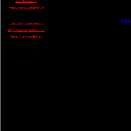
www.Zlevneno.cz
http://naakup.monitor.cz
http
http://www.najdislevu.cz
http://www.najduzbozi.cz/
http://levnymarket.cz