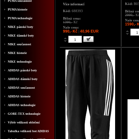
PUMA současnost
Kód:
B0
Více informací
PUMA historie
Kód:
688393
Běžná ce
2990,-
K
PUMA technologie
Běžná cena:
Naše cen
1390,-
Kč
1590,- 
NIKE pánské boty
Naše cena:
990,- Kč
40,96 EUR
|
NIKE dámské boty
NIKE současnost
NIKE historie
NIKE technologie
ADIDAS pánské boty
ADIDAS dámské boty
ADIDAS současnost
ADIDAS historie
ADIDAS technologie
GORE-TEX technologie
Výběr velikosti oblečení
Tabulka velikosti bot ADIDAS