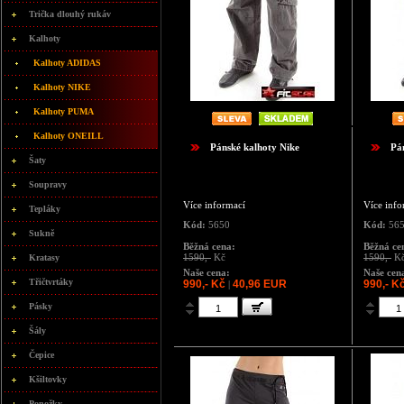
Trička dlouhý rukáv
Kalhoty
Kalhoty ADIDAS
Kalhoty NIKE
Kalhoty PUMA
Kalhoty ONEILL
Pánské kalhoty Nike
Pá
Šaty
Soupravy
Více informací
Více info
Tepláky
Kód:
5650
Kód:
56
Sukně
Běžná cena:
Běžná ce
1590,-
Kč
1590,-
K
Kratasy
Naše cena:
Naše cen
Třičtvrtáky
990,- Kč
40,96 EUR
990,- K
|
Pásky
Šály
Čepice
Kšiltovky
Ponožky