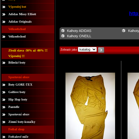
Výprodej bot
http
Adidas Missy Elliott
Adidas Originals
Velkoobchod
Kalhoty ADIDAS
Kalhot
Kalhoty ONEILL
Velkoobchod
Zobrazit jako
Zboží slava -30% až -80% !!!
Výprodej !!!
Běžecké boty
Sportovní obuv
Boty GORE-TEX
Golfove boty
Hip Hop boty
Pantofle
Sportovní obuv
Zimní boty-kozačky
Fotbal shop
Fotbalové míče