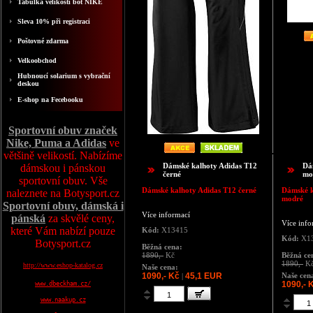
Tabulka velikosti bot NIKE
Sleva 10% při registraci
Poštovné zdarma
Velkoobchod
Hubnoucí solarium s vybrační
deskou
E-shop na Fecebooku
Sportovní obuv značek
Nike, Puma a Adidas
ve
většině velikostí. Nabízíme
Dámské kalhoty Adidas T12
Dá
dámskou i pánskou
černé
mo
sportovní obuv. Vše
Dámské kalhoty Adidas T12 černé
Dámské k
naleznete na Botysport.cz
modré
Sportovní obuv, dámská i
Více informací
pánská
za skvělé ceny,
Více info
které Vám nabízí pouze
Kód:
X13415
Kód:
X1
Botysport.cz
Běžná cena:
1890,-
Kč
Běžná ce
1890,-
K
http://www.eshop-katalog.cz
Naše cena:
1090,- Kč
45,1 EUR
Naše cen
|
1090,- 
www.dbeckham.cz/
www.naakup.cz