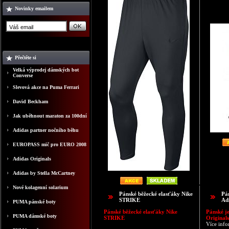
Novinky emailem
Přečtěte si
Velká výprodej dámských bot
Converse
Slevová akce na Puma Ferrari
David Beckham
Jak uběhnout maraton za 100dní
Adidas partner nočního běhu
EUROPASS mič pro EURO 2008
Adidas Originals
Adidas by Stella McCartney
Nové kolagenní solarium
Pánské běžecké elasťáky Nike
Pá
STRIKE
Ad
PUMA pánské boty
Pánské běžecké elasťáky Nike
Pánské j
PUMA dámské boty
STRIKE
Originals
Více info