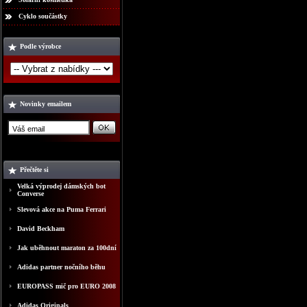
Cyklo součástky
Podle výrobce
Novinky emailem
Přečtěte si
Velká výprodej dámských bot
Converse
Slevová akce na Puma Ferrari
David Beckham
Jak uběhnout maraton za 100dní
Adidas partner nočního běhu
EUROPASS mič pro EURO 2008
Adidas Originals