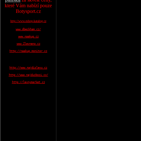
které Vám nabízí pouze
Botysport.cz
http://www.eshop-katalog.cz
www.dbeckham.cz/
www.naakup.cz
www.Zlevneno.cz
http://naakup.monitor.cz
http://www.najdislevu.cz
http://www.najduzbozi.cz/
http://levnymarket.cz