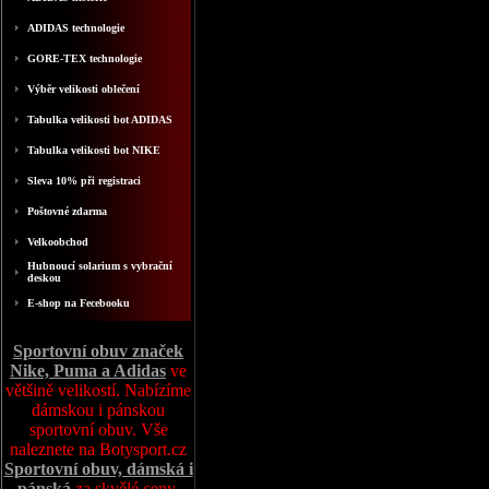
ADIDAS technologie
GORE-TEX technologie
Výběr velikosti oblečení
Tabulka velikosti bot ADIDAS
Tabulka velikosti bot NIKE
Sleva 10% při registraci
Poštovné zdarma
Velkoobchod
Hubnoucí solarium s vybrační
deskou
E-shop na Fecebooku
Sportovní obuv značek
Nike, Puma a Adidas
ve
většině velikostí. Nabízíme
dámskou i pánskou
sportovní obuv. Vše
naleznete na Botysport.cz
Sportovní obuv, dámská i
pánská
za skvělé ceny,