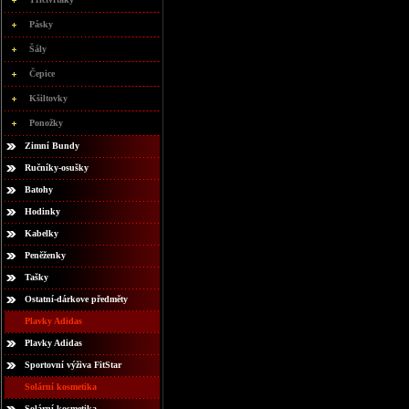
Pásky
Šály
Čepice
Kšiltovky
Ponožky
Zimní Bundy
Ručníky-osušky
Batohy
Hodinky
Kabelky
Peněženky
Tašky
Ostatní-dárkove předměty
Plavky Adidas
Plavky Adidas
Sportovní výživa FitStar
Solární kosmetika
Solární kosmetika