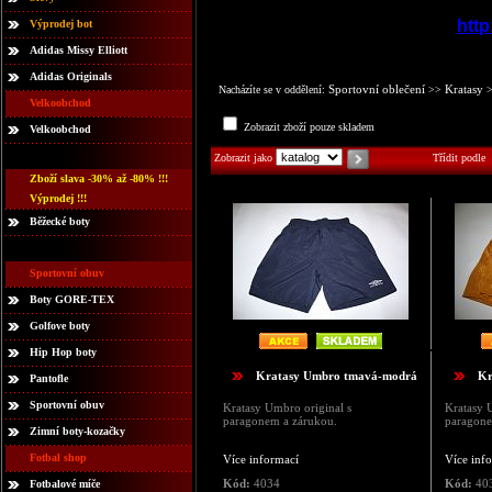
http
Výprodej bot
Adidas Missy Elliott
Adidas Originals
Sportovní oblečení
Kratasy
Nacházíte se v oddělení:
>>
Velkoobchod
Zobrazit zboží pouze skladem
Velkoobchod
Zobrazit jako
Třídit podle
Zboží slava -30% až -80% !!!
Výprodej !!!
Běžecké boty
Sportovní obuv
Boty GORE-TEX
Golfove boty
Hip Hop boty
Kratasy Umbro tmavá-modrá
Kr
Pantofle
Sportovní obuv
Kratasy Umbro original s
Kratasy 
paragonem a zárukou.
paragone
Zimní boty-kozačky
Fotbal shop
Více informací
Více inf
Kód:
4034
Kód:
40
Fotbalové míče