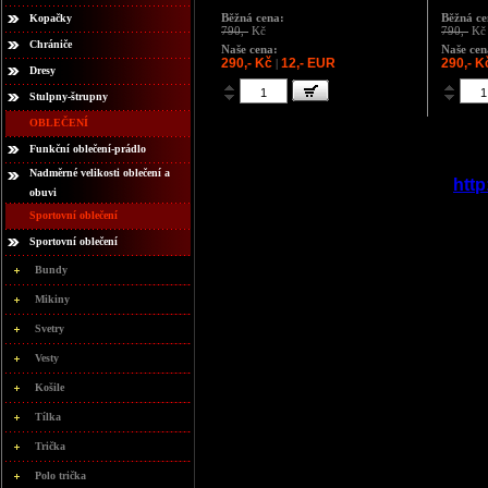
Běžná cena:
Běžná ce
Kopačky
790,-
Kč
790,-
Kč
Chrániče
Naše cena:
Naše cen
290,- Kč
12,- EUR
290,- K
|
Dresy
Stulpny-štrupny
OBLEČENÍ
Funkční oblečení-prádlo
Nadměrné velikosti oblečení a
http
obuvi
Sportovní oblečení
Sportovní oblečení
Bundy
Mikiny
Svetry
Vesty
Košile
Tílka
Trička
Polo trička