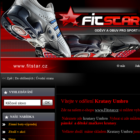
O nás
Jak
<< Zpět
|
Do oblíbených
|
Úvodní strana
VYHLEDÁVÁNÍ
Vítejte v odělení
Kratasy Umbro
Zde na našem e-shopu
www.Fitstar.cz
si můžete vyb
NAŠE NABÍDKA
Naleznete zde
kratasy
Umbro
.Vybrat si
zde můžet
pánské a dětské značkove kratasy
.
Zimní boty-výprodej
Veškere zboží máme skladem.
Kratasy
Umbro
jsou
Zboží v akci
Slevy