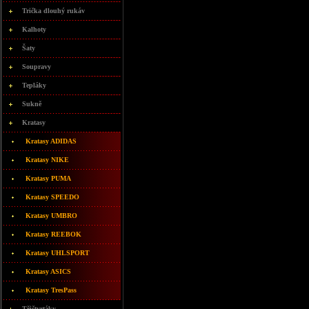
Trička dlouhý rukáv
Kalhoty
Šaty
Soupravy
Tepláky
Sukně
Kratasy
Kratasy ADIDAS
Kratasy NIKE
Kratasy PUMA
Kratasy SPEEDO
Kratasy UMBRO
Kratasy REEBOK
Kratasy UHLSPORT
Kratasy ASICS
Kratasy TresPass
Třičtvrtáky