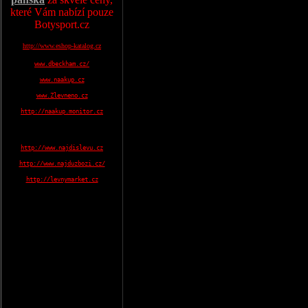
které Vám nabízí pouze
Botysport.cz
http://www.eshop-katalog.cz
www.dbeckham.cz/
www.naakup.cz
www.Zlevneno.cz
http://naakup.monitor.cz
http://www.najdislevu.cz
http://www.najduzbozi.cz/
http://levnymarket.cz