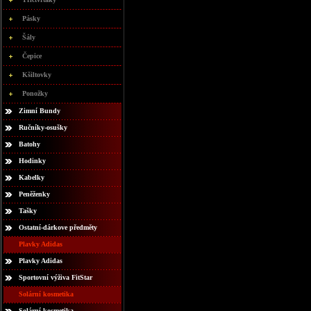
Pásky
Šály
Čepice
Kšiltovky
Ponožky
Zimní Bundy
Ručníky-osušky
Batohy
Hodinky
Kabelky
Peněženky
Tašky
Ostatní-dárkove předměty
Plavky Adidas
Plavky Adidas
Sportovní výživa FitStar
Solární kosmetika
Solární kosmetika