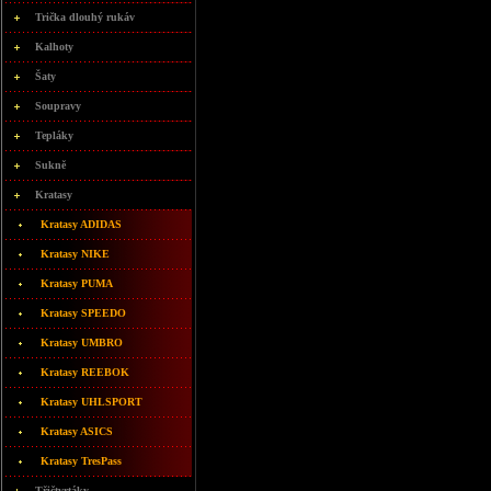
Trička dlouhý rukáv
Kalhoty
Šaty
Soupravy
Tepláky
Sukně
Kratasy
Kratasy ADIDAS
Kratasy NIKE
Kratasy PUMA
Kratasy SPEEDO
Kratasy UMBRO
Kratasy REEBOK
Kratasy UHLSPORT
Kratasy ASICS
Kratasy TresPass
Třičtvrtáky