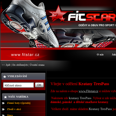
O nás
Jak
<< Zpět
|
Do oblíbených
|
Úvodní strana
VYHLEDÁVÁNÍ
Vítejte v odělení
Kratasy TresPass
Zde na našem e-shopu
www.Fitstar.cz
si můžete vyb
NAŠE NABÍDKA
Naleznete zde
kratasy
TresPass
.Vybrat si zde můž
dámské, pánské a dětské značkove kratasy
.
Zimní boty-výprodej
Veškere zboží máme skladem.
Kratasy
TresPass
jso
Zboží v akci
Slevy