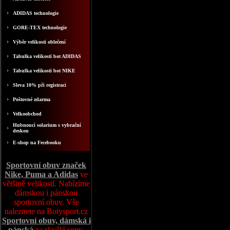
ADIDAS technologie
GORE-TEX technologie
Výběr velikosti oblečení
Tabulka velikosti bot ADIDAS
Tabulka velikosti bot NIKE
Sleva 10% při registraci
Poštovné zdarma
Velkoobchod
Hubnoucí solarium s vybrační
deskou
E-shop na Fecebooku
Sportovní obuv značek
Nike, Puma a Adidas
ve
většině velikostí. Nabízíme
dámskou i pánskou
sportovní obuv. Vše
naleznete na Botysport.cz
Sportovní obuv, dámská i
pánská
za skvělé ceny,