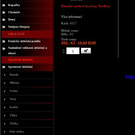
Kopačky
Dámské surfové kraťasy TresPass
Chrániče
Více informací
Dresy
Kód:
4657
Stulpny-štrupny
Běžná cena:
OBLEČENÍ
890,-
Kč
Naše cena:
Funkční oblečení-prádlo
450,- Kč
18,60 EUR
|
Nadměrné velikosti oblečení a
obuvi
Sportovní oblečení
Sportovní oblečení
Bundy
http
Mikiny
Svetry
Vesty
Košile
Tílka
Trička
Polo trička