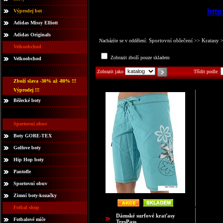
http
Výprodej bot
Adidas Missy Elliott
Adidas Originals
Sportovní oblečení
Kratasy
Nacházíte se v oddělení:
>>
Velkoobchod
Zobrazit zboží pouze skladem
Velkoobchod
Zobrazit jako
Třídit podle
Zboží slava -30% až -80% !!!
Výprodej !!!
Běžecké boty
Sportovní obuv
Boty GORE-TEX
Golfove boty
Hip Hop boty
Pantofle
Sportovní obuv
Zimní boty-kozačky
Fotbal shop
Dámské surfové kraťasy
Fotbalové míče
TresPass