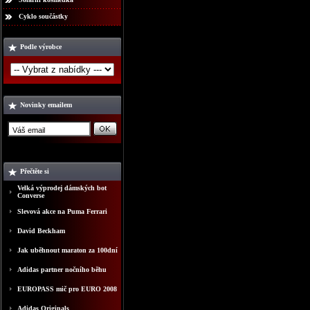
Cyklo součástky
Podle výrobce
Novinky emailem
Přečtěte si
Velká výprodej dámských bot
Converse
Slevová akce na Puma Ferrari
David Beckham
Jak uběhnout maraton za 100dní
Adidas partner nočního běhu
EUROPASS mič pro EURO 2008
Adidas Originals