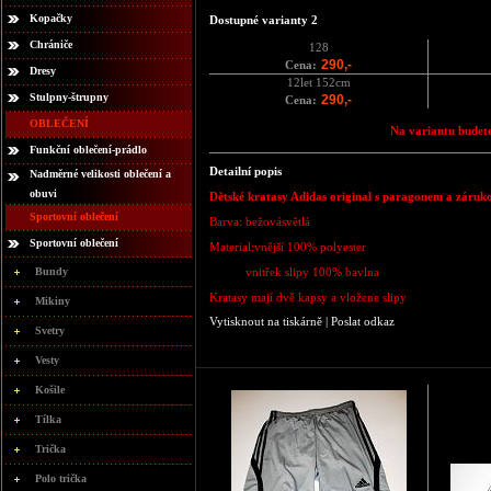
Kopačky
Dostupné varianty 2
Chrániče
128
290,-
Cena:
Dresy
12let 152cm
Stulpny-štrupny
290,-
Cena:
OBLEČENÍ
Na variantu budete
Funkční oblečení-prádlo
Detailní popis
Nadměrné velikosti oblečení a
obuvi
Dětské kratasy Adidas original s paragonem a záruk
Sportovní oblečení
Barva: bežovásvětlá
Sportovní oblečení
Material:vnější 100% polyester
Bundy
vnitřek slipy 100% bavlna
Kratasy mají dvě kapsy a vložene slipy
Mikiny
Vytisknout na tiskárně
|
Poslat odkaz
Svetry
Vesty
Košile
Tílka
Trička
Polo trička