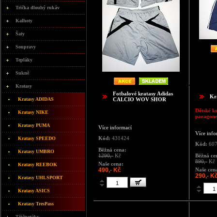
Trička dlouhý rukáv
Kalhoty
Šaty
Soupravy
Tepláky
Sukně
Kratasy
Fotbalové kratasy Adidas
Kr
Kratasy ADIDAS
CALCIO WOV SHOR
Dětské kr
Kratasy NIKE
paragone
Kratasy PUMA
Více informací
Více info
Kód:
431424
Kratasy SPEEDO
Kód:
607
Běžná cena:
Kratasy UMBRO
1290,-
Kč
Běžná ce
890,-
Kč
Naše cena:
Kratasy REEBOK
490,- Kč
Naše cen
290,- K
Kratasy UHLSPORT
Kratasy ASICS
Kratasy TresPass
Třičtvrtáky