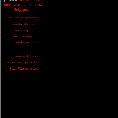
které Vám nabízí pouze
Botysport.cz
http://www.eshop-katalog.cz
www.dbeckham.cz/
www.naakup.cz
www.Zlevneno.cz
http://naakup.monitor.cz
http://www.najdislevu.cz
http://www.najduzbozi.cz/
http://levnymarket.cz