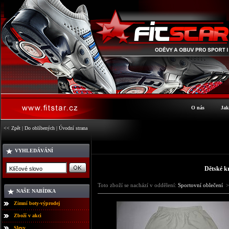
O nás
Jak
<< Zpět
|
Do oblíbených
|
Úvodní strana
VYHLEDÁVÁNÍ
Dětské kr
Toto zboží se nachází v oddělení:
Sportovní oblečení
>
NAŠE NABÍDKA
Zimní boty-výprodej
Zboží v akci
Slevy