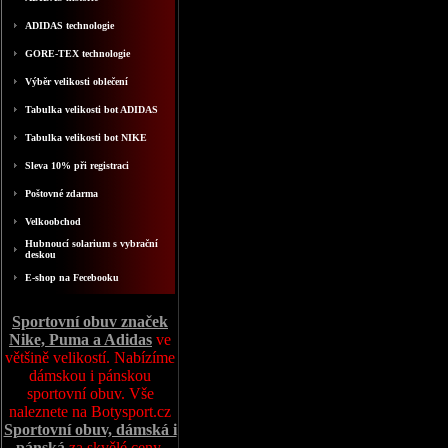
ADIDAS technologie
GORE-TEX technologie
Výběr velikosti oblečení
Tabulka velikosti bot ADIDAS
Tabulka velikosti bot NIKE
Sleva 10% při registraci
Poštovné zdarma
Velkoobchod
Hubnoucí solarium s vybrační
deskou
E-shop na Fecebooku
Sportovní obuv značek
Nike, Puma a Adidas
ve
většině velikostí. Nabízíme
dámskou i pánskou
sportovní obuv. Vše
naleznete na Botysport.cz
Sportovní obuv, dámská i
pánská
za skvělé ceny,