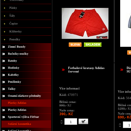
Pásky
Šály
Čepice
Kšiltovky
Ponožky
Zimní Bundy
Ručníky-osušky
Batohy
Hodinky
Fotbalové kratasy Adidas
Dá
červené
S
Kabelky
Peněženky
Více informací
Tašky
Více info
Kód:
470971
Ostatní-dárkove předměty
Kód:
56
Běžná cena:
Plavky Adidas
Běžná ce
990,-
Kč
1290,-
K
Plavky Adidas
Naše cena:
Naše cen
390,- Kč
690,- K
Sportovní výživa FitStar
Solární kosmetika
Solární kosmetika