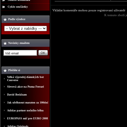
Cyklo součástky
Vkládat komentáře mohou pouze registrovaní uživatelé
K tomuto zboží j
Podle výrobce
Novinky emailem
Přečtěte si
Velká výprodej dámských bot
Converse
Slevová akce na Puma Ferrari
David Beckham
Jak uběhnout maraton za 100dní
Adidas partner nočního běhu
EUROPASS mič pro EURO 2008
Adidas Originals