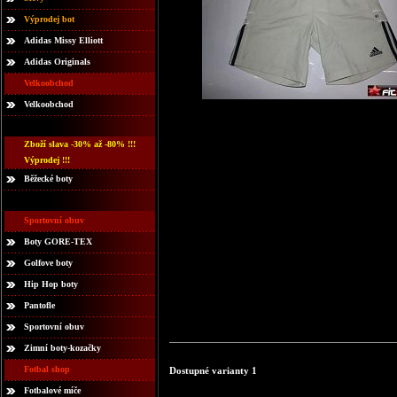
Výprodej bot
Adidas Missy Elliott
Adidas Originals
Velkoobchod
Velkoobchod
Zboží slava -30% až -80% !!!
Výprodej !!!
Běžecké boty
Sportovní obuv
Boty GORE-TEX
Golfove boty
Hip Hop boty
Pantofle
Sportovní obuv
Zimní boty-kozačky
Fotbal shop
Dostupné varianty 1
Fotbalové míče