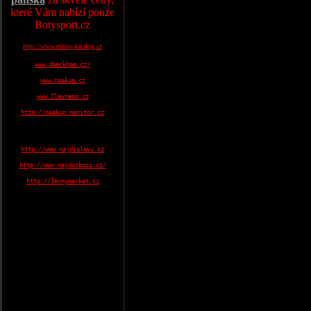
které Vám nabízí pouze
Botysport.cz
http://www.eshop-katalog.cz
www.dbeckham.cz/
www.naakup.cz
www.Zlevneno.cz
http://naakup.monitor.cz
http://www.najdislevu.cz
http://www.najduzbozi.cz/
http://levnymarket.cz