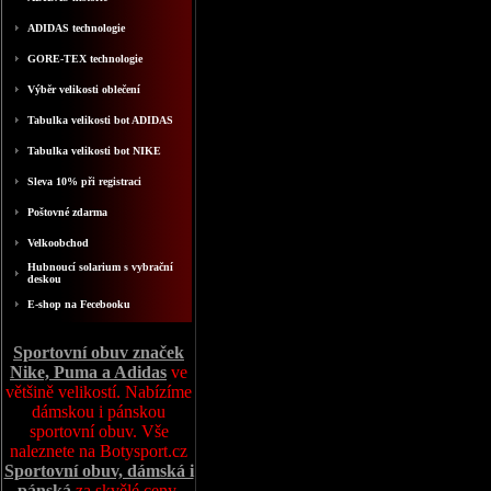
ADIDAS technologie
GORE-TEX technologie
Výběr velikosti oblečení
Tabulka velikosti bot ADIDAS
Tabulka velikosti bot NIKE
Sleva 10% při registraci
Poštovné zdarma
Velkoobchod
Hubnoucí solarium s vybrační
deskou
E-shop na Fecebooku
Sportovní obuv značek
Nike, Puma a Adidas
ve
většině velikostí. Nabízíme
dámskou i pánskou
sportovní obuv. Vše
naleznete na Botysport.cz
Sportovní obuv, dámská i
pánská
za skvělé ceny,