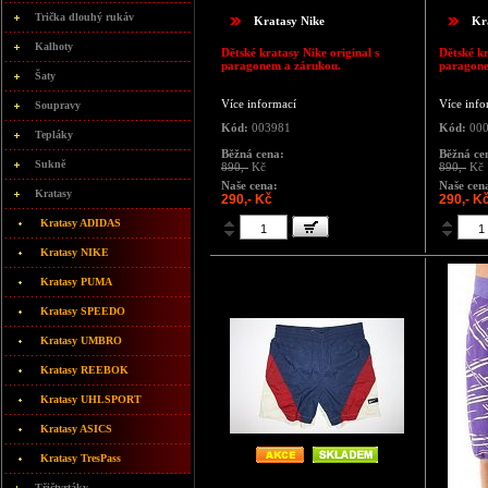
Trička dlouhý rukáv
Kratasy Nike
Kr
Kalhoty
Dětské kratasy Nike original s
Dětské kr
paragonem a zárukou.
paragone
Šaty
Více informací
Více info
Soupravy
Kód:
003981
Kód:
000
Tepláky
Běžná cena:
Běžná ce
Sukně
890,-
Kč
890,-
Kč
Naše cena:
Naše cen
Kratasy
290,- Kč
290,- K
Kratasy ADIDAS
Kratasy NIKE
Kratasy PUMA
Kratasy SPEEDO
Kratasy UMBRO
Kratasy REEBOK
Kratasy UHLSPORT
Kratasy ASICS
Kratasy TresPass
Třičtvrtáky