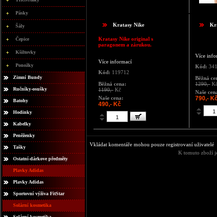
Pásky
Kratasy Nike
Kr
Šály
Kratasy Nike original s
Čepice
paragonem a zárukou.
Kšiltovky
Více info
Více informací
Ponožky
Kód:
341
Kód:
119712
Zimní Bundy
Běžná ce
Běžná cena:
1290,-
K
Ručníky-osušky
1190,-
Kč
Naše cen
Naše cena:
790,- K
Batohy
490,- Kč
Hodinky
Kabelky
Peněženky
Vkládat komentáře mohou pouze registrovaní uživatelé
Tašky
K tomuto zboží j
Ostatní-dárkove předměty
Plavky Adidas
Plavky Adidas
Sportovní výživa FitStar
Solární kosmetika
Solární kosmetika