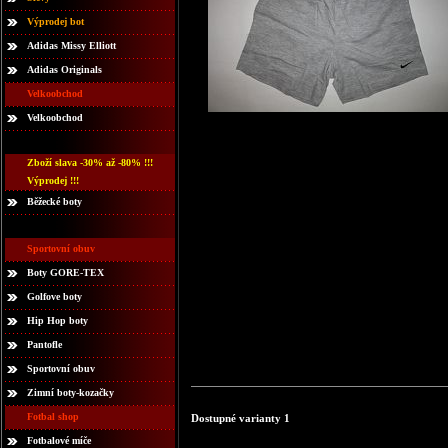
Výprodej bot
Adidas Missy Elliott
Adidas Originals
Velkoobchod
Velkoobchod
Zboží slava -30% až -80% !!!
Výprodej !!!
Běžecké boty
Sportovní obuv
Boty GORE-TEX
Golfove boty
Hip Hop boty
Pantofle
Sportovní obuv
Zimní boty-kozačky
Fotbal shop
Dostupné varianty 1
Fotbalové míče