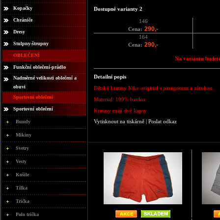
Kopačky
Dostupné varianty 2
Chrániče
146
290,-
Cena:
Dresy
164
Stulpny-štrupny
290,-
Cena:
OBLEČENÍ
Na variantu budete
Funkční oblečení-prádlo
Detailní popis
Nadměrné velikosti oblečení a
obuvi
Dětské kratasy Nike original s paragonem a zárukou.
Sportovní oblečení
Material: 100% bavlna
Sportovní oblečení
Kratasy mají dvě kapsy
Vytisknout na tiskárně
|
Poslat odkaz
Bundy
Mikiny
Svetry
Vesty
Košile
Tílka
Trička
Polo trička