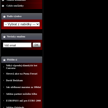
Cyklo součástky
Podle výrobce
Novinky emailem
Přečtěte si
Velká výprodej dámských bot
Converse
Slevová akce na Puma Ferrari
David Beckham
Jak uběhnout maraton za 100dní
Adidas partner nočního běhu
EUROPASS mič pro EURO 2008
Adidas Originals