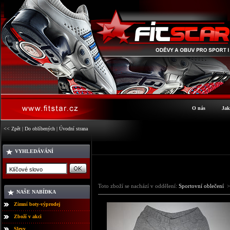
O nás
Jak
<< Zpět
|
Do oblíbených
|
Úvodní strana
VYHLEDÁVÁNÍ
Toto zboží se nachází v oddělení:
Sportovní oblečení
>
NAŠE NABÍDKA
Zimní boty-výprodej
Zboží v akci
Slevy