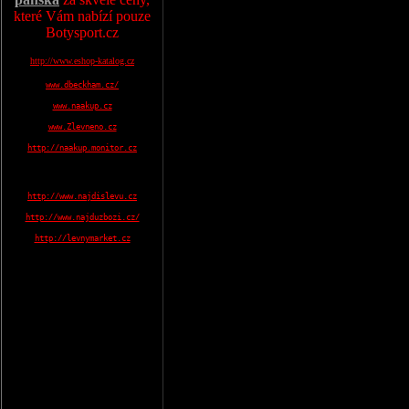
které Vám nabízí pouze
Botysport.cz
http://www.eshop-katalog.cz
www.dbeckham.cz/
www.naakup.cz
www.Zlevneno.cz
http://naakup.monitor.cz
http://www.najdislevu.cz
http://www.najduzbozi.cz/
http://levnymarket.cz