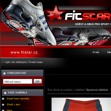
O nás
Jak
<< Zpět
|
Do oblíbených
|
Úvodní strana
VYHLEDÁVÁNÍ
Toto zboží se nachází v oddělení:
Sportovní oblečení
>
NAŠE NABÍDKA
Zimní boty-výprodej
Zboží v akci
Slevy