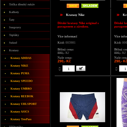
Trička dlouhý rukáv
Kalhoty
Kratasy Nike
Kr
Šaty
Dětské kratasy Nike original s
Dětské kr
paragonem a zárukou.
paragone
Soupravy
Tepláky
Více informací
Více info
Kód:
003981
Kód:
000
Sukně
Běžná cena:
Běžná ce
Kratasy
890,-
Kč
890,-
Kč
Naše cena:
Naše cen
Kratasy ADIDAS
290,- Kč
290,- K
Kratasy NIKE
Kratasy PUMA
Kratasy SPEEDO
Kratasy UMBRO
Kratasy REEBOK
Kratasy UHLSPORT
Kratasy ASICS
Kratasy TresPass
Třičtvrtáky