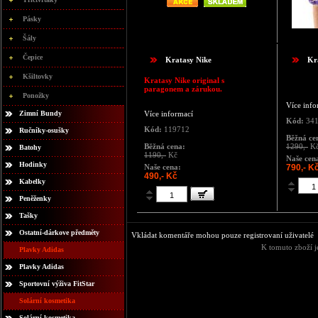
Pásky
Šály
Čepice
Kratasy Nike
Kr
Kšiltovky
Kratasy Nike original s
paragonem a zárukou.
Ponožky
Více info
Zimní Bundy
Více informací
Kód:
341
Kód:
119712
Ručníky-osušky
Běžná ce
Běžná cena:
1290,-
K
Batohy
1190,-
Kč
Naše cen
Hodinky
Naše cena:
790,- K
490,- Kč
Kabelky
Peněženky
Tašky
Ostatní-dárkove předměty
Vkládat komentáře mohou pouze registrovaní uživatelé
K tomuto zboží j
Plavky Adidas
Plavky Adidas
Sportovní výživa FitStar
Solární kosmetika
Solární kosmetika