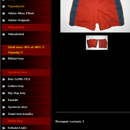
Výprodej bot
Adidas Missy Elliott
Adidas Originals
Velkoobchod
Velkoobchod
Zboží slava -30% až -80% !!!
Výprodej !!!
Běžecké boty
Sportovní obuv
Boty GORE-TEX
Golfove boty
Hip Hop boty
Pantofle
Sportovní obuv
Zimní boty-kozačky
Fotbal shop
Dostupné varianty 1
Fotbalové míče