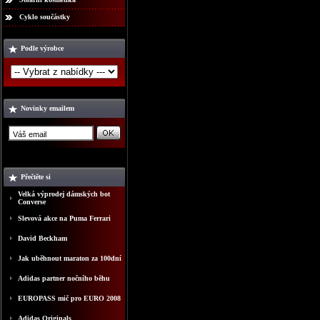
Cyklo součástky
Podle výrobce
Novinky emailem
Přečtěte si
Velká výprodej dámských bot
Converse
Slevová akce na Puma Ferrari
David Beckham
Jak uběhnout maraton za 100dní
Adidas partner nočního běhu
EUROPASS mič pro EURO 2008
Adidas Originals