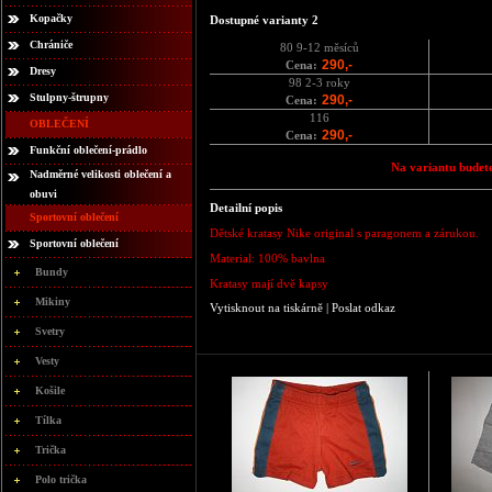
Kopačky
Dostupné varianty 2
Chrániče
80 9-12 měsíců
290,-
Cena:
Dresy
98 2-3 roky
Stulpny-štrupny
290,-
Cena:
116
OBLEČENÍ
290,-
Cena:
Funkční oblečení-prádlo
Na variantu budete
Nadměrné velikosti oblečení a
obuvi
Detailní popis
Sportovní oblečení
Dětské kratasy Nike original s paragonem a zárukou.
Sportovní oblečení
Material: 100% bavlna
Bundy
Kratasy mají dvě kapsy
Mikiny
Vytisknout na tiskárně
|
Poslat odkaz
Svetry
Vesty
Košile
Tílka
Trička
Polo trička