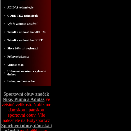
ADIDAS technologie
GORE-TEX technologie
Výběr velikosti oblečení
Tabulka velikosti bot ADIDAS
Tabulka velikosti bot NIKE
Sleva 10% při registraci
Poštovné zdarma
Velkoobchod
Hubnoucí solarium s vybrační
deskou
E-shop na Fecebooku
Sportovní obuv značek
Nike, Puma a Adidas
ve
většině velikostí. Nabízíme
dámskou i pánskou
sportovní obuv. Vše
naleznete na Botysport.cz
Sportovní obuv, dámská i
pánská
za skvělé ceny,