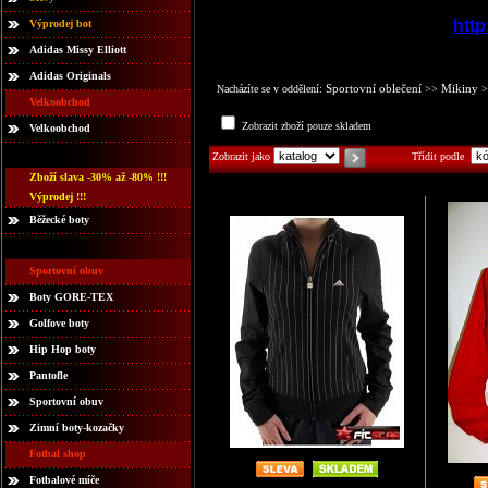
http
Výprodej bot
Adidas Missy Elliott
Adidas Originals
Sportovní oblečení
Mikiny
Nacházíte se v oddělení:
>>
>
Velkoobchod
Zobrazit zboží pouze skladem
Velkoobchod
Zobrazit jako
Třídit podle
Zboží slava -30% až -80% !!!
Výprodej !!!
Běžecké boty
Sportovní obuv
Boty GORE-TEX
Golfove boty
Hip Hop boty
Pantofle
Sportovní obuv
Zimní boty-kozačky
Fotbal shop
Fotbalové míče