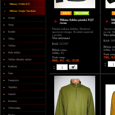
Mikiny OAKLEY
Mikiny Sergio Tacchini
Svetry
Mikina Adidas pánská EQT
Mi
černá
AI
Vesty
Pánská mikina Adidas. Moderní,
Sportovn
Košile
sportovní design. Kvalitní materiál
na zip. A
a prošití.
Více info
Více informací
Tílka
Kód:
369
Kód:
222367
Trička
Běžná ce
Běžná cena:
2490,-
K
Polo trička
2490,-
Kč
Naše cen
Naše cena:
790,- K
Trička dlouhý rukáv
990,- Kč
41,- EUR
|
Kalhoty
Šaty
Soupravy
Tepláky
Sukně
Kratasy
Třičtvrtáky
Pásky