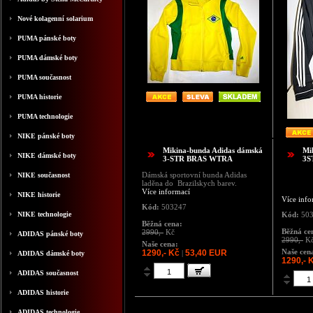
Nové kolagenní solarium
PUMA pánské boty
PUMA dámské boty
PUMA současnost
PUMA historie
PUMA technologie
NIKE pánské boty
Mikina-bunda Adidas dámská
Mi
NIKE dámské boty
3-STR BRAS WTRA
3S
Dámská sportovní bunda Adidas
NIKE současnost
laděna do Brazilskych barev.
Více informací
NIKE historie
Více info
Kód:
503247
NIKE technologie
Kód:
503
Běžná cena:
Běžná ce
2990,-
Kč
ADIDAS pánské boty
2990,-
K
Naše cena:
Naše cen
1290,- Kč
53,40 EUR
|
ADIDAS dámské boty
1290,- 
ADIDAS současnost
ADIDAS historie
ADIDAS technologie