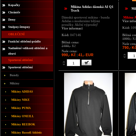
Kopačky
Mikina Adidas dámská AI Q1
Mi
Track
Chrániče
Dámská sportovní mikina - bunda
Mikina A
Dresy
Adidas s moderními bílými
Více info
proužky. Akční výprodej!
Stulpny-štrupny
Kód:
109
Více informací
OBLEČENÍ
Kód:
047146
Běžná ce
1990,-
K
Funkční oblečení-prádlo
Běžná cena:
Naše cen
2490,-
Kč
790,- K
Nadměrné velikosti oblečení a
Naše cena:
obuvi
990,- Kč
41,- EUR
|
Sportovní oblečení
Sportovní oblečení
Bundy
Mikiny
Mikiny ADIDAS
Mikiny NIKE
Mikiny PUMA
Mikiny ONEILL
Mikiny REEBOK
Mikiny Russell Athletic