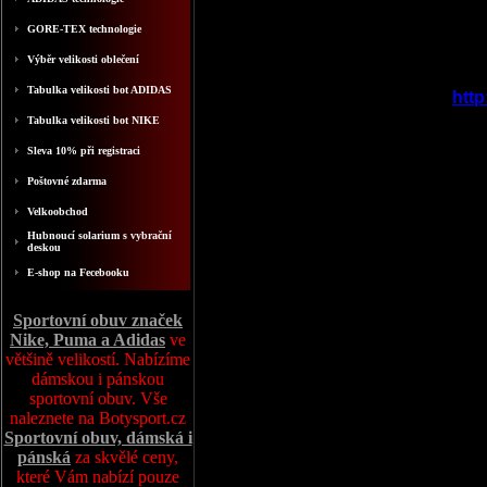
GORE-TEX technologie
Výběr velikosti oblečení
Tabulka velikosti bot ADIDAS
http
Tabulka velikosti bot NIKE
Sleva 10% při registraci
Poštovné zdarma
Velkoobchod
Hubnoucí solarium s vybrační
deskou
E-shop na Fecebooku
Sportovní obuv značek
Nike, Puma a Adidas
ve
většině velikostí. Nabízíme
dámskou i pánskou
sportovní obuv. Vše
naleznete na Botysport.cz
Sportovní obuv, dámská i
pánská
za skvělé ceny,
které Vám nabízí pouze