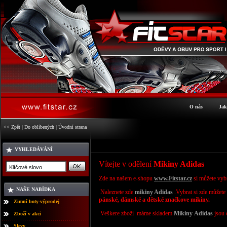
O nás
Jak
<< Zpět
|
Do oblíbených
|
Úvodní strana
VYHLEDÁVÁNÍ
Vítejte v odělení
Mikiny Adidas
Zde na našem e-shopu
www.Fitstar.cz
si můžete vyb
NAŠE NABÍDKA
Naleznete zde
mikiny
Adidas
.Vybrat si
zde můžete
pánské, dámské a dětské značkove mikiny.
Zimní boty-výprodej
Veškere zboží máme skladem.
Mikiny
Adidas
jsou 
Zboží v akci
Slevy