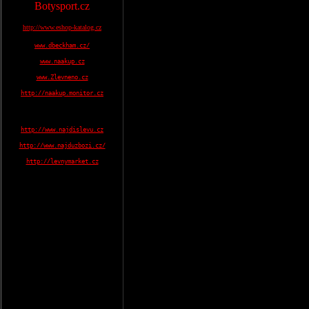
Botysport.cz
http://www.eshop-katalog.cz
www.dbeckham.cz/
www.naakup.cz
www.Zlevneno.cz
http://naakup.monitor.cz
http://www.najdislevu.cz
http://www.najduzbozi.cz/
http://levnymarket.cz