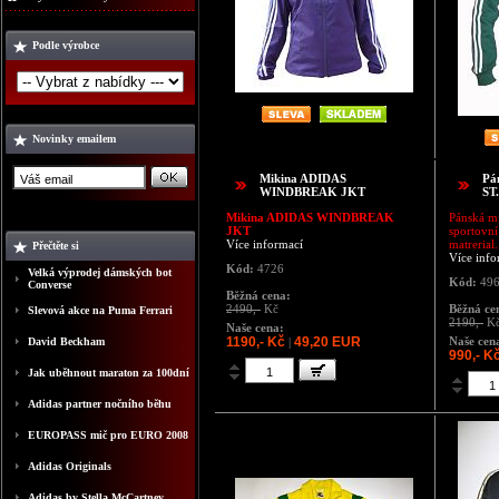
Podle výrobce
Novinky emailem
Mikina ADIDAS
Pá
WINDBREAK JKT
ST
Mikina ADIDAS WINDBREAK
Pánská mi
JKT
sportovní
Více informací
matrerial.
Přečtěte si
Více info
Kód:
4726
Velká výprodej dámských bot
Kód:
49
Converse
Běžná cena:
2490,-
Kč
Běžná ce
Slevová akce na Puma Ferrari
2190,-
K
Naše cena:
1190,- Kč
49,20 EUR
Naše cen
David Beckham
|
990,- K
Jak uběhnout maraton za 100dní
Adidas partner nočního běhu
EUROPASS mič pro EURO 2008
Adidas Originals
Adidas by Stella McCartney