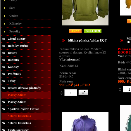
Šály
Čepice
Kšiltovky
Ponožky
Mi
Zimní Bundy
Mikina pánská Adidas EQT
HO
Ručníky-osušky
Pánská mikina Adidas. Moderní,
Pánská 
sportovní design. Kvalitní materiál
HOOD žl
Batohy
a prošití.
Více info
Více informací
Hodinky
Kód:
44
Kód:
380643
Kabelky
Běžná ce
Běžná cena:
2490,-
K
Peněženky
2190,-
Kč
Naše cen
Tašky
Naše cena:
990,- K
990,- Kč
41,- EUR
|
Ostatní-dárkove předměty
Plavky Adidas
Plavky Adidas
Sportovní výživa FitStar
Solární kosmetika
Solární kosmetika
Cyklo součástky