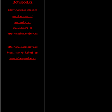
Botysport.cz
http://www.eshop-katalog.cz
www.dbeckham.cz/
www.naakup.cz
www.Zlevneno.cz
http://naakup.monitor.cz
http://www.najdislevu.cz
http://www.najduzbozi.cz/
http://levnymarket.cz