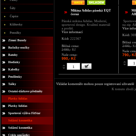
Šály
Mikina Adidas pánská EQT
Mi
černá
AI
Čepice
Pánská mikina Adidas. Moderní,
Sportovn
Kšiltovky
sportovní design. Kvalitní materiál
na zip. A
a prošití.
Více info
Více informací
Ponožky
Kód:
369
Kód:
222367
Zimní Bundy
Běžná ce
Běžná cena:
2490,-
K
Ručníky-osušky
2490,-
Kč
Naše cen
Naše cena:
790,- K
Batohy
990,- Kč
Hodinky
Kabelky
Peněženky
Vkládat komentáře mohou pouze registrovaní uživatelé
Tašky
K tomuto zboží j
Ostatní-dárkove předměty
Plavky Adidas
Plavky Adidas
Sportovní výživa FitStar
Solární kosmetika
Solární kosmetika
Cyklo součástky