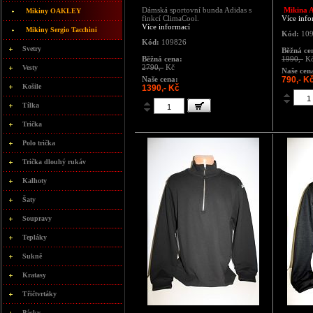
Dámská sportovní bunda Adidas s
Mikina A
Mikiny OAKLEY
finkcí ClimaCool.
Více info
Více informací
Mikiny Sergio Tacchini
Kód:
109
Kód:
109826
Svetry
Běžná ce
Běžná cena:
1990,-
K
2790,-
Kč
Vesty
Naše cen
Naše cena:
790,- K
Košile
1390,- Kč
Tílka
Trička
Polo trička
Trička dlouhý rukáv
Kalhoty
Šaty
Soupravy
Tepláky
Sukně
Kratasy
Třičtvrtáky
Pásky