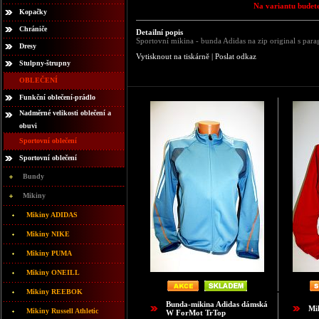
Na variantu budete
Kopačky
Chrániče
Detailní popis
Sportovní mikina - bunda Adidas na zip original s par
Dresy
Vytisknout na tiskárně
|
Poslat odkaz
Stulpny-štrupny
OBLEČENÍ
Funkční oblečení-prádlo
Nadměrné velikosti oblečení a
obuvi
Sportovní oblečení
Sportovní oblečení
Bundy
Mikiny
Mikiny ADIDAS
Mikiny NIKE
Mikiny PUMA
Mikiny ONEILL
Mikiny REEBOK
Bunda-mikina Adidas dámská
Mi
Mikiny Russell Athletic
W ForMot TrTop