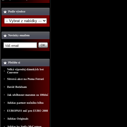
Podle výrobce
Novinky emailem
Přečtěte si
Velká výprodej dámských bot
Converse
Slevová akce na Puma Ferrari
David Beckham
Jak uběhnout maraton za 100dní
Adidas partner nočního běhu
EUROPASS mič pro EURO 2008
Adidas Originals
Adidas by Stella McCartney