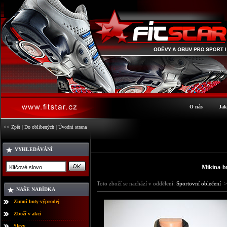
O nás
Jak
<< Zpět
|
Do oblíbených
|
Úvodní strana
VYHLEDÁVÁNÍ
Mikina-b
Toto zboží se nachází v oddělení:
Sportovní oblečení
>
NAŠE NABÍDKA
Zimní boty-výprodej
Zboží v akci
Slevy