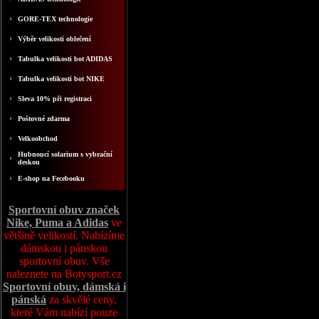
GORE-TEX technologie
Výběr velikosti oblečení
Tabulka velikosti bot ADIDAS
Tabulka velikosti bot NIKE
Sleva 10% při registraci
Poštovné zdarma
Velkoobchod
Hubnoucí solarium s vybrační
deskou
E-shop na Fecebooku
Sportovní obuv značek
Nike, Puma a Adidas
ve
většině velikostí. Nabízíme
dámskou i pánskou
sportovní obuv. Vše
naleznete na Botysport.cz
Sportovní obuv, dámská i
pánská
za skvělé ceny,
které Vám nabízí pouze