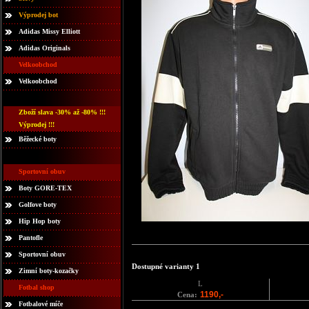
Výprodej bot
Adidas Missy Elliott
Adidas Originals
Velkoobchod
Velkoobchod
Zboží slava -30% až -80% !!!
Výprodej !!!
Běžecké boty
Sportovní obuv
Boty GORE-TEX
Golfove boty
Hip Hop boty
Pantofle
Sportovní obuv
Dostupné varianty 1
Zimní boty-kozačky
L
Fotbal shop
1190,-
Cena:
Fotbalové míče