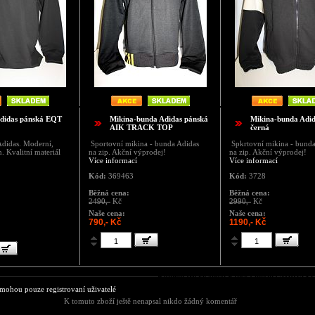
didas pánská EQT
Mikina-bunda Adidas pánská
Mikina-bunda Adid
AIK TRACK TOP
černá
Adidas. Moderní,
Sportovní mikina - bunda Adidas
Spkrtovní mikina - bunda
. Kvalitní materiál
na zip. Akční výprodej!
na zip. Akční výprodej!
Více informací
Více informací
Kód:
369463
Kód:
3728
Běžná cena:
Běžná cena:
2490,-
Kč
2990,-
Kč
Naše cena:
Naše cena:
790,- Kč
1190,- Kč
Komentáře ke zboží Pánská mikina ADID
ohou pouze registrovaní uživatelé
K tomuto zboží ještě nenapsal nikdo žádný komentář