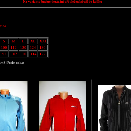
Na variantu budete dotázáni při vložení zboží do košíku
avlna
S
M
L
XL
XXL
100
112
120
124
130
92
102
110
114
122
árně
|
Poslat odkaz
Podobné zboží jako Pánská mikina ADID