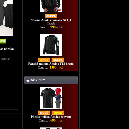
Mikina Adidas dámská AI Q1
Track
990,-
Kč
Cena ....
as pánská
 Adidas
Pánská mikina Adidas T12 černá
1390,-
Kč
Cena ....
NOVINKY
AS CREW WHITE
Pánské tričko Adidas červené
690,-
Kč
Cena ....