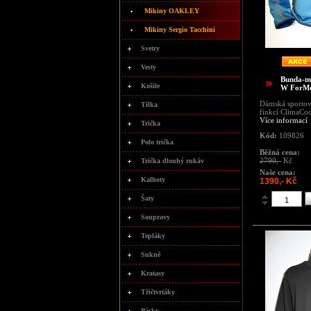
Mikiny OAKLEY
Mikiny Sergio Tacchini
Svetry
Vesty
Bunda-mi
Košile
W ForMo
Dámská sportov
Tílka
finkcí ClimaCoo
Více informací
Trička
Kód:
109826
Polo trička
Běžná cena:
2790,-
Kč
Trička dlouhý rukáv
Naše cena:
Kalhoty
1390,- Kč
Šaty
Soupravy
Tepláky
Sukně
Kratasy
Třičtvrtáky
Pásky