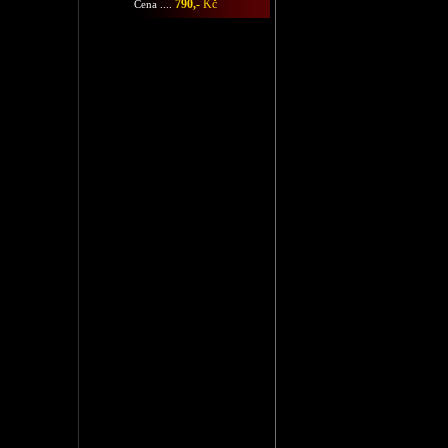
790,-
Kč
Cena ....