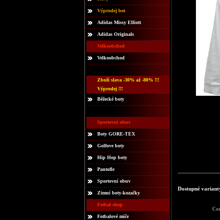
Výprodej bot
Adidas Missy Elliott
Adidas Originals
Velkoobchod
Velkoobchod
Zboží slava -30% až -80% !!!
Výprodej !!!
Běžecké boty
Sportovní obuv
Boty GORE-TEX
Golfove boty
Hip Hop boty
Pantofle
Sportovní obuv
Dostupné variant
Zimní boty-kozačky
Fotbal shop
Ce
Fotbalové míče