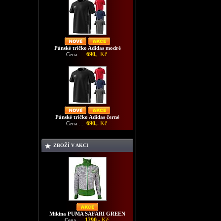
Pánské tričko Adidas modré
690,-
Kč
Cena ....
Pánské tričko Adidas černé
690,-
Kč
Cena ....
ZBOŽÍ V AKCI
Mikina PUMA SAFARI GREEN
1290,-
Kč
Cena ....