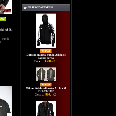
NEJPRODÁVANĚJŠÍ
mská AI Q1
 - bunda
i
Dámská mikina-bunda Adidas s
kapucí černá
1390,-
Kč
Cena ....
Mikina Adidas dámská AE GYM
TRACKTOP
890,-
Kč
Cena ....