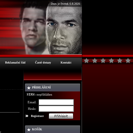
Dnes je čtvrtek 6.8.2026
Reklamační řád
Časté dotazy
Kontakt
PŘIHLÁŠENÍ
ormace o zboží
STAV:
nepřihlášen
Email:
Heslo:
Registrace
KOŠÍK
E