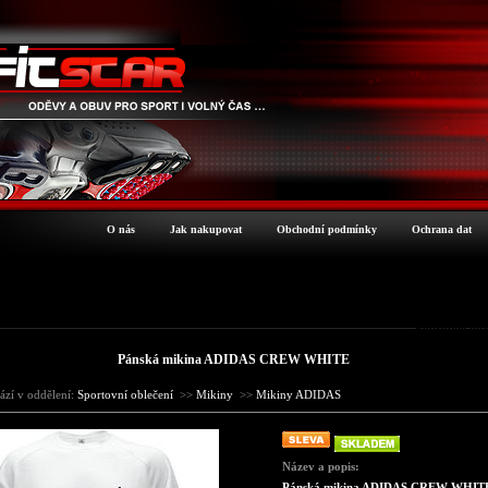
O nás
Jak nakupovat
Obchodní podmínky
Ochrana dat
Podrobné inf
Pánská mikina ADIDAS CREW WHITE
ází v oddělení:
Sportovní oblečení
>>
Mikiny
>>
Mikiny ADIDAS
Název a popis:
Pánská mikina ADIDAS CREW WHIT