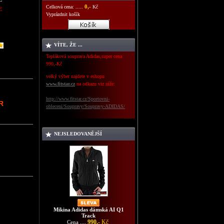
0,-
Celková cena: .....
Kč
E
Vyprázdnit košík
VÍTE, ŽE ...
Tepláková souprava Adidas,super cena
990,-Kč
velký výber najdete v eshopu
www.fitstar.cz
na odkazu viz níže:
http://www.fitstar.cz/Sportovni-
R
obleceni/Soupravy/Soupravy-ADIDAS/
NEJSLEDOVANĚJŠÍ
Mikina Adidas dámská AI Q1
Track
990,-
Kč
Cena ....