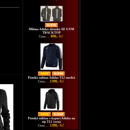
Mikina Adidas dámská AE GYM
TRACKTOP
890,-
Kč
Cena ....
AS CREW WHITE
Pánská mikina Adidas T12 modrá
1390,-
Kč
Cena ....
Pánská mikina s kapucí Adidas na
zip T12 černá
1390,-
Kč
Cena ....