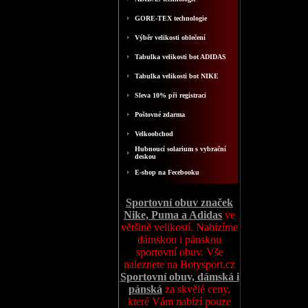
GORE-TEX technologie
Výběr velikosti oblečení
Tabulka velikosti bot ADIDAS
Tabulka velikosti bot NIKE
Sleva 10% při registraci
Poštovné zdarma
Velkoobchod
Hubnoucí solarium s vybrační
deskou
E-shop na Fecebooku
Sportovní obuv značek
Nike, Puma a Adidas
ve
většině velikostí. Nabízíme
dámskou i pánskou
sportovní obuv. Vše
naleznete na Botysport.cz
Sportovní obuv, dámská i
pánská
za skvělé ceny,
které Vám nabízí pouze