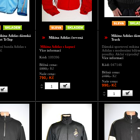
kina Adidas dámská
Mikina Adidas dá
Mikina Adidas červená
t TrTop
Track
ní bunda Adidas s
Mikina Adidas s kapucí
Dámská sportovní mikina
l.
Více informací
Adidas s moderními bílým
proužky. Akční výprodej!
Kód:
109396
Více informací
Běžná cena:
Kód:
047146
1990,-
Kč
Běžná cena:
Naše cena:
2490,-
Kč
790,- Kč
Naše cena:
990,- Kč