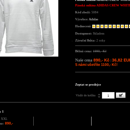
Pánská mikina ADIDAS CREW WHIT
Kód zboží:
5084
Výrobce:
Adidas
Hodnocení:
Dostupnost:
Skladem
Záruční lhůta:
2 roky
Běžná cena:
1990,- Kč
890,- Kč
36,82 EU
Naše cena
|
S námi ušetříte 1100,- Kč!
Zeptat se prodejce
Vložit do košíku
y 1
XXL
890,-
na: