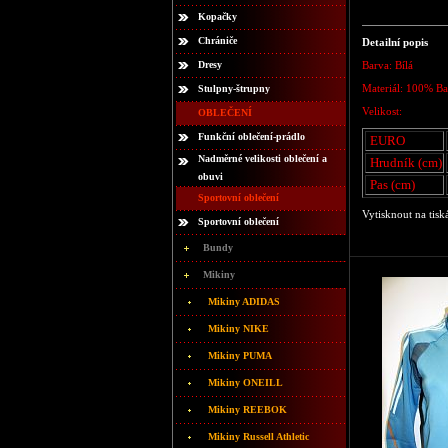
Kopačky
Chrániče
Detailní popis
Dresy
Barva: Bílá
Materiál: 100% B
Stulpny-štrupny
Velikost:
OBLEČENÍ
Funkční oblečení-prádlo
EURO
Nadměrné velikosti oblečení a
Hrudník (cm)
obuvi
Pas (cm)
Sportovní oblečení
Vytisknout na tisk
Sportovní oblečení
Bundy
Mikiny
Mikiny ADIDAS
Mikiny NIKE
Mikiny PUMA
Mikiny ONEILL
Mikiny REEBOK
Mikiny Russell Athletic