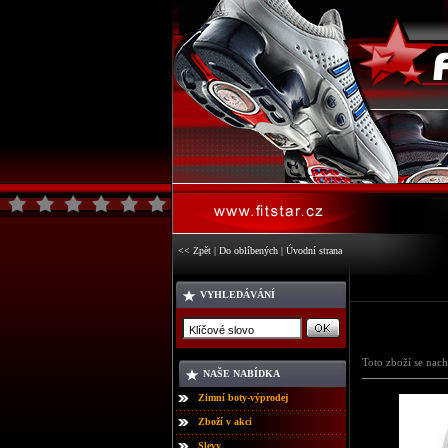
<< Zpět
|
Do oblíbených
|
Úvodní strana
VYHLEDÁVÁNÍ
Toto zboží se nach
NAŠE NABÍDKA
Zimní boty-výprodej
Zboží v akci
Slevy