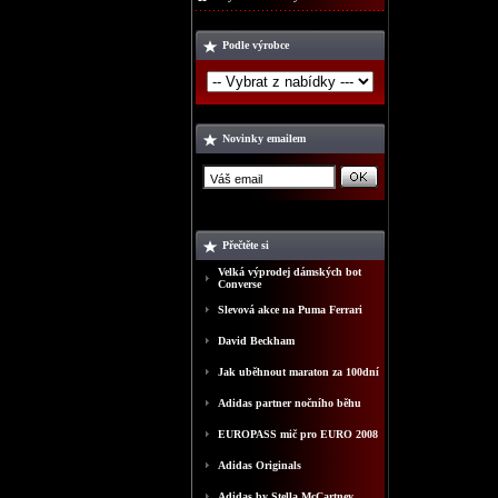
Podle výrobce
Novinky emailem
Přečtěte si
Velká výprodej dámských bot
Converse
Slevová akce na Puma Ferrari
David Beckham
Jak uběhnout maraton za 100dní
Adidas partner nočního běhu
EUROPASS mič pro EURO 2008
Adidas Originals
Adidas by Stella McCartney