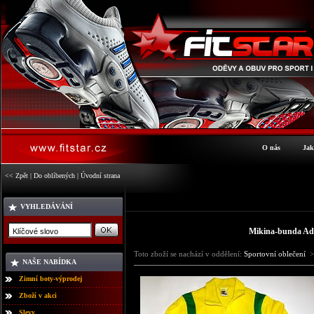
O nás
Jak
<< Zpět
|
Do oblíbených
|
Úvodní strana
VYHLEDÁVÁNÍ
Mikina-bunda A
Toto zboží se nachází v oddělení:
Sportovní oblečení
>
NAŠE NABÍDKA
Zimní boty-výprodej
Zboží v akci
Slevy