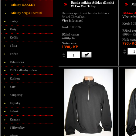
Bunda-mikina Adidas dámská
Mi
Mikiny OAKLEY
W ForMot TrTop
Mikiny Sergio Tacchini
Dámská sportovní bunda Adidas s
Mikina A
finkcí ClimaCool.
Více info
Více informací
Svetry
Kód:
109
Kód:
109826
Vesty
Běžná ce
Běžná cena:
1990,-
K
Košile
2790,-
Kč
Naše cen
Naše cena:
790,- K
Tílka
1390,- Kč
Trička
Polo trička
Trička dlouhý rukáv
Kalhoty
Šaty
Soupravy
Tepláky
Sukně
Kratasy
Třičtvrtáky
Pásky