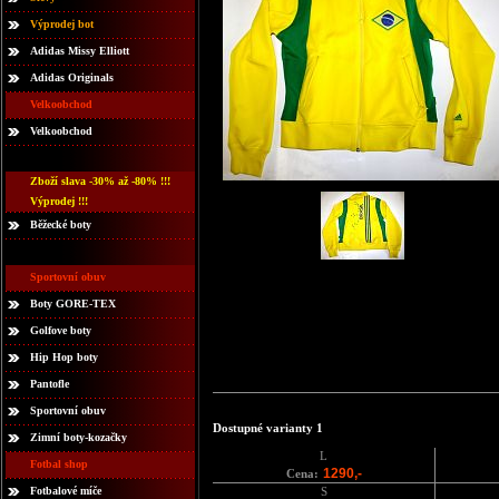
Výprodej bot
Adidas Missy Elliott
Adidas Originals
Velkoobchod
Velkoobchod
Zboží slava -30% až -80% !!!
Výprodej !!!
Běžecké boty
Sportovní obuv
Boty GORE-TEX
Golfove boty
Hip Hop boty
Pantofle
Sportovní obuv
Dostupné varianty 1
Zimní boty-kozačky
L
Fotbal shop
1290,-
Cena:
Fotbalové míče
S