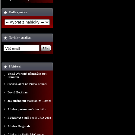
Podle výrobce
Novinky emailem
Přečtěte si
Velká výprodej dámských bot
Converse
Slevová akce na Puma Ferrari
David Beckham
Jak uběhnout maraton za 100dní
Adidas partner nočního běhu
EUROPASS mič pro EURO 2008
Adidas Originals
Adidas by Stella McCartney