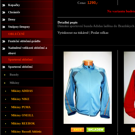
1290,-
Cena:
Kopačky
Na variantu budete
Chrániče
Dresy
Detailní popis
Dámská sportovní bunda Adidas laděna do Brazilskych 
Stulpny-štrupny
Vytisknout na tiskárně
|
Poslat odkaz
OBLEČENÍ
Funkční oblečení-prádlo
Nadměrné velikosti oblečení a
obuvi
Sportovní oblečení
Sportovní oblečení
Bundy
Mikiny
Mikiny ADIDAS
Mikiny NIKE
Mikiny PUMA
Mikiny ONEILL
Mikiny REEBOK
Mikiny Russell Athletic