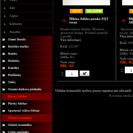
Šály
Čepice
Mikina Adidas pánská EQT
Mi
černá
AI
Kšiltovky
Pánská mikina Adidas. Moderní,
Sportovn
Ponožky
sportovní design. Kvalitní materiál
na zip. A
a prošití.
Více info
Zimní Bundy
Více informací
Kód:
369
Kód:
222367
Ručníky-osušky
Běžná ce
Běžná cena:
2490,-
K
Batohy
2490,-
Kč
Naše cen
Hodinky
Naše cena:
790,- K
990,- Kč
Kabelky
Peněženky
Tašky
Ostatní-dárkove předměty
Vkládat komentáře mohou pouze registrovaní uživatelé
K tomuto zboží j
Plavky Adidas
Plavky Adidas
Sportovní výživa FitStar
Solární kosmetika
Solární kosmetika
Cyklo součástky