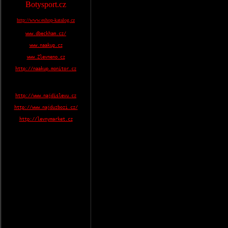
Botysport.cz
http://www.eshop-katalog.cz
www.dbeckham.cz/
www.naakup.cz
www.Zlevneno.cz
http://naakup.monitor.cz
http://www.najdislevu.cz
http://www.najduzbozi.cz/
http://levnymarket.cz