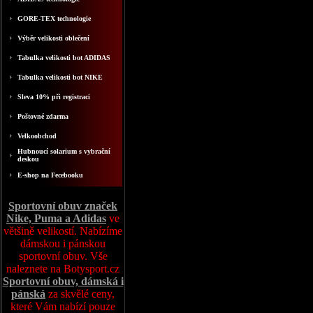
GORE-TEX technologie
Výběr velikosti oblečení
Tabulka velikosti bot ADIDAS
Tabulka velikosti bot NIKE
Sleva 10% při registraci
Poštovné zdarma
Velkoobchod
Hubnoucí solarium s vybrační
deskou
E-shop na Fecebooku
Sportovní obuv značek
Nike, Puma a Adidas
ve
většině velikostí. Nabízíme
dámskou i pánskou
sportovní obuv. Vše
naleznete na Botysport.cz
Sportovní obuv, dámská i
pánská
za skvělé ceny,
které Vám nabízí pouze