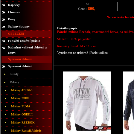
M
Kopačky
890,-
Cena:
Chrániče
Na variantu budete
Dresy
Stulpny-štrupny
Detailní popis
Pánská mikina Reebok
, tmavěmodrá barva, na rukávec
OBLEČENÍ
Složení: 100% polyester.
Funkční oblečení-prádlo
Rozměry: hruď: M - 116cm.
Nadměrné velikosti oblečení a
Vytisknout na tiskárně
|
Poslat odkaz
obuvi
Sportovní oblečení
Sportovní oblečení
Bundy
Mikiny
Mikiny ADIDAS
Mikiny NIKE
Mikiny PUMA
Mikiny ONEILL
Mikiny REEBOK
Mikiny Russell Athletic