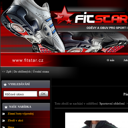
O nás
Jak
<< Zpět
|
Do oblíbených
|
Úvodní strana
VYHLEDÁVÁNÍ
Pá
Toto zboží se nachází v oddělení:
Sportovní oblečení
>
NAŠE NABÍDKA
Zimní boty-výprodej
Zboží v akci
Slevy