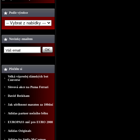
Podle výrobce
Novinky emailem
Přečtěte si
Velká výprodej dámských bot
Converse
Slevová akce na Puma Ferrari
David Beckham
Jak uběhnout maraton za 100dní
Adidas partner nočního běhu
EUROPASS mič pro EURO 2008
Adidas Originals
Adidas by Stella McCartney