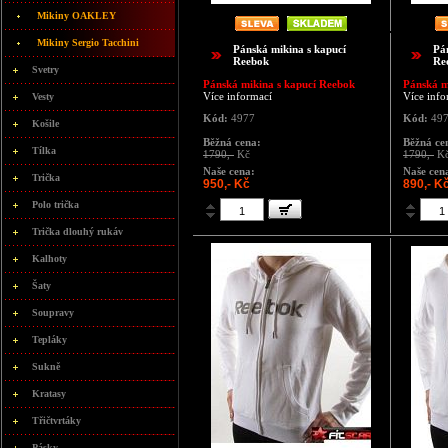
Mikiny OAKLEY
Mikiny Sergio Tacchini
Pánská mikina s kapucí
Pá
Reebok
Re
Svetry
Pánská mikina s kapucí Reebok
Pánská m
Více informací
Více info
Vesty
Kód:
4977
Kód:
49
Košile
Běžná cena:
Běžná ce
Tílka
1790,-
Kč
1790,-
K
Naše cena:
Naše cen
Trička
950,- Kč
890,- K
Polo trička
Trička dlouhý rukáv
Kalhoty
Šaty
Soupravy
Tepláky
Sukně
Kratasy
Třičtvrtáky
Pásky