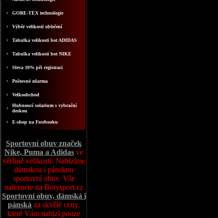
GORE-TEX technologie
Výběr velikosti oblečení
Tabulka velikosti bot ADIDAS
Tabulka velikosti bot NIKE
Sleva 10% při registraci
Poštovné zdarma
Velkoobchod
Hubnoucí solarium s vybrační
deskou
E-shop na Fecebooku
Sportovní obuv značek
Nike, Puma a Adidas
ve
většině velikostí. Nabízíme
dámskou i pánskou
sportovní obuv. Vše
naleznete na Botysport.cz
Sportovní obuv, dámská i
pánská
za skvělé ceny,
které Vám nabízí pouze