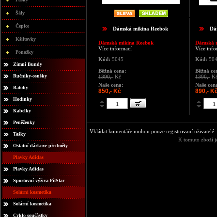
Šály
Čepice
Dámská mikina Reebok
Dá
Kšiltovky
Dámská mikina Reebok
Dámská 
Více informací
Více info
Ponožky
Kód:
5045
Kód:
50
Zimní Bundy
Běžná cena:
Běžná ce
Ručníky-osušky
1390,-
Kč
1390,-
K
Naše cena:
Naše cen
Batohy
850,- Kč
890,- K
Hodinky
Kabelky
Peněženky
Vkládat komentáře mohou pouze registrovaní uživatelé
Tašky
K tomuto zboží j
Ostatní-dárkove předměty
Plavky Adidas
Plavky Adidas
Sportovní výživa FitStar
Solární kosmetika
Solární kosmetika
Cyklo součástky