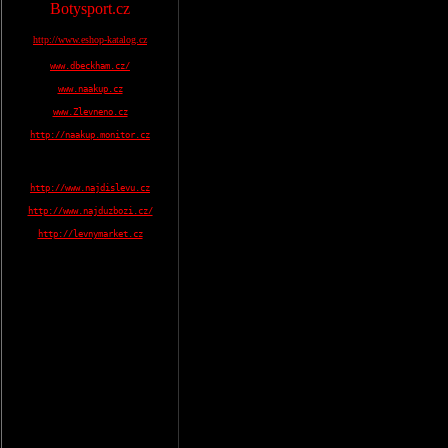
Botysport.cz
http://www.eshop-katalog.cz
www.dbeckham.cz/
www.naakup.cz
www.Zlevneno.cz
http://naakup.monitor.cz
http://www.najdislevu.cz
http://www.najduzbozi.cz/
http://levnymarket.cz