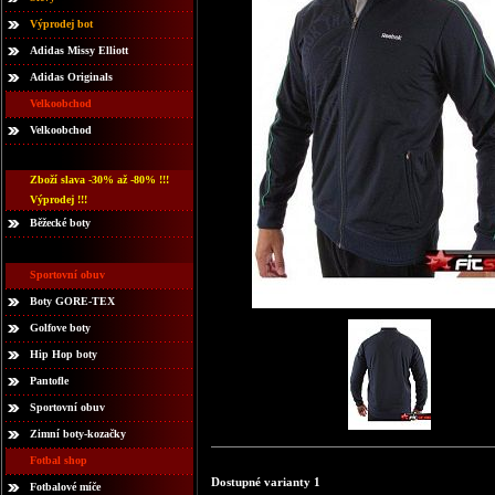
Výprodej bot
Adidas Missy Elliott
Adidas Originals
Velkoobchod
Velkoobchod
Zboží slava -30% až -80% !!!
Výprodej !!!
Běžecké boty
Sportovní obuv
Boty GORE-TEX
Golfove boty
Hip Hop boty
Pantofle
Sportovní obuv
Zimní boty-kozačky
Fotbal shop
Dostupné varianty 1
Fotbalové míče