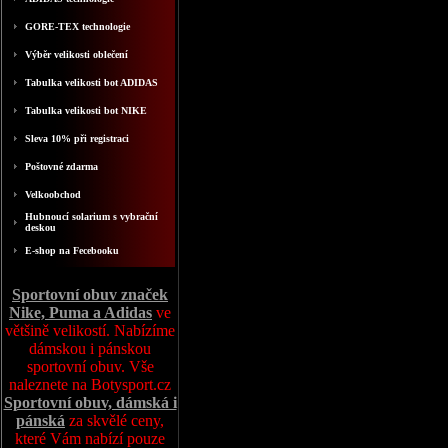
GORE-TEX technologie
Výběr velikosti oblečení
Tabulka velikosti bot ADIDAS
Tabulka velikosti bot NIKE
Sleva 10% při registraci
Poštovné zdarma
Velkoobchod
Hubnoucí solarium s vybrační
deskou
E-shop na Fecebooku
Sportovní obuv značek
Nike, Puma a Adidas
ve
většině velikostí. Nabízíme
dámskou i pánskou
sportovní obuv. Vše
naleznete na Botysport.cz
Sportovní obuv, dámská i
pánská
za skvělé ceny,
které Vám nabízí pouze