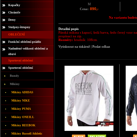
M
Kopačky
890,-
Cena:
Chrániče
Na variantu budete
Dresy
Stulpny-štrupny
Detailní popis
Pánská mikina s kapucí, šedá barva, šedo černý vzor n
OBLEČENÍ
propínací na zip.
Rozměry:
hrudník: 108cm.
Funkční oblečení-prádlo
Vytisknout na tiskárně
|
Poslat odkaz
Nadměrné velikosti oblečení a
obuvi
Sportovní oblečení
Sportovní oblečení
Bundy
Mikiny
Mikiny ADIDAS
Mikiny NIKE
Mikiny PUMA
Mikiny ONEILL
Mikiny REEBOK
Mikiny Russell Athletic