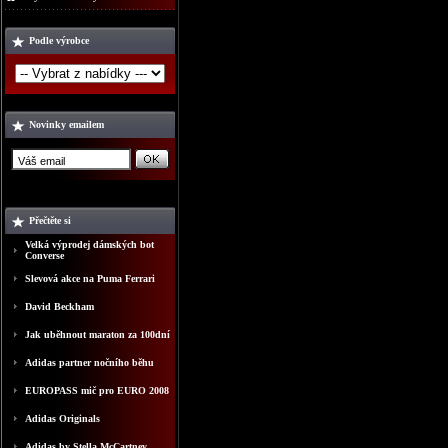
Podle výrobce
Novinky emailem
Přečtěte si
Velká výprodej dámských bot
Converse
Slevová akce na Puma Ferrari
David Beckham
Jak uběhnout maraton za 100dní
Adidas partner nočního běhu
EUROPASS mič pro EURO 2008
Adidas Originals
Adidas by Stella McCartney