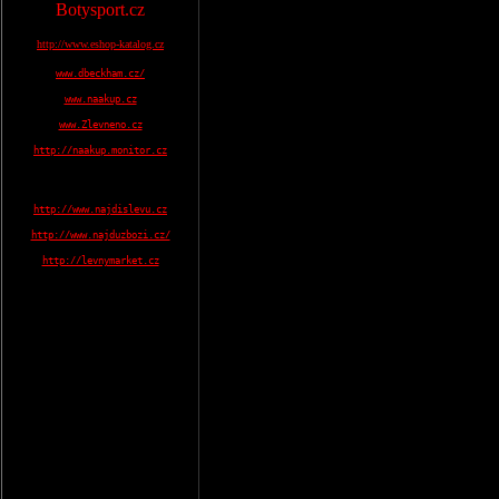
Botysport.cz
http://www.eshop-katalog.cz
www.dbeckham.cz/
www.naakup.cz
www.Zlevneno.cz
http://naakup.monitor.cz
http://www.najdislevu.cz
http://www.najduzbozi.cz/
http://levnymarket.cz