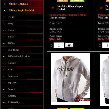
Mikiny OAKLEY
Pánská mikina s kapucí
Pá
Reebok
Re
Mikiny Sergio Tacchini
Pánská mikina s kapucí Reebok
Pánská m
Svetry
Více informací
Více info
Kód:
4977
Kód:
49
Vesty
Běžná cena:
Běžná ce
Košile
1790,-
Kč
1790,-
K
Naše cena:
Naše cen
Tílka
950,- Kč
890,- K
Trička
Polo trička
Trička dlouhý rukáv
Kalhoty
Šaty
Soupravy
Tepláky
Sukně
Kratasy
Třičtvrtáky
Pásky