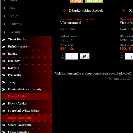
Šály
Dámská mikina Reebok
Dá
Čepice
Dámská mikina Reebok
Dámská 
Více informací
Více info
Kšiltovky
Kód:
5045
Kód:
50
Ponožky
Běžná cena:
Běžná ce
Zimní Bundy
1390,-
Kč
1390,-
K
Naše cena:
Naše cen
Ručníky-osušky
850,- Kč
890,- K
Batohy
Hodinky
Kabelky
Vkládat komentáře mohou pouze registrovaní uživatelé
Peněženky
K tomuto zboží j
Tašky
Ostatní-dárkove předměty
Plavky Adidas
Plavky Adidas
Sportovní výživa FitStar
Solární kosmetika
Solární kosmetika
Cyklo součástky