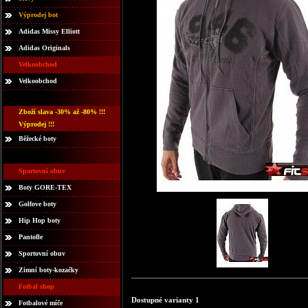
Výprodej bot
Adidas Missy Elliott
Adidas Originals
Velkoobchod
Velkoobchod
Zboží slava -30% až -80% !!!
Výprodej !!!
Běžecké boty
Sportovní obuv
Boty GORE-TEX
Golfove boty
Hip Hop boty
Pantofle
Sportovní obuv
Zimní boty-kozačky
Fotbal shop
Dostupné varianty 1
Fotbalové míče