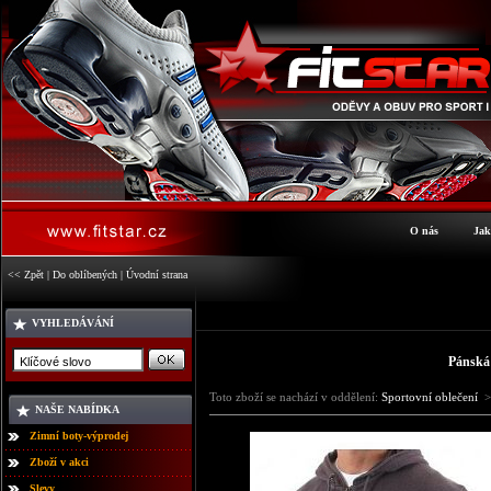
O nás
Jak
<< Zpět
|
Do oblíbených
|
Úvodní strana
VYHLEDÁVÁNÍ
Pánská
Toto zboží se nachází v oddělení:
Sportovní oblečení
>
NAŠE NABÍDKA
Zimní boty-výprodej
Zboží v akci
Slevy