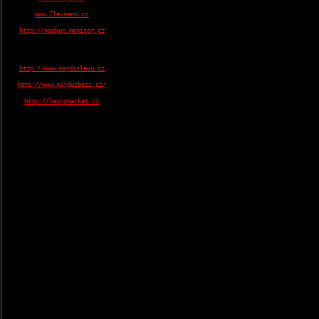
www.Zlevneno.cz
http://naakup.monitor.cz
http://www.najdislevu.cz
http://www.najduzbozi.cz/
http://levnymarket.cz