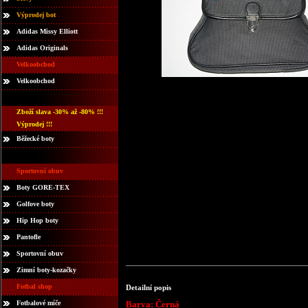
Výprodej bot
Adidas Missy Elliott
Adidas Originals
Velkoobchod
Velkoobchod
Zboží slava -30% až -80% !!!
Výprodej !!!
Běžecké boty
Sportovní obuv
Boty GORE-TEX
Golfove boty
Hip Hop boty
Pantofle
Sportovní obuv
Zimní boty-kozačky
Fotbal shop
Detailní popis
Fotbalové míče
Barva: Černá