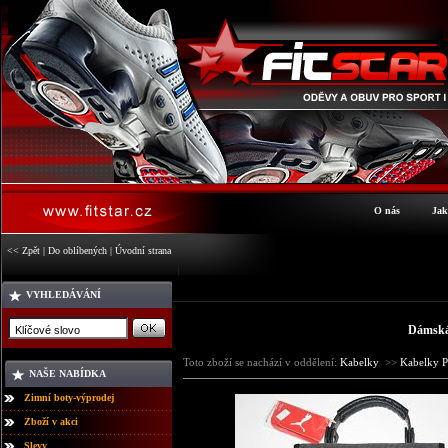
O nás
Jak
<< Zpět
|
Do oblíbených
|
Úvodní strana
VYHLEDÁVÁNÍ
Dámsk
Toto zboží se nachází v oddělení:
Kabelky
>>
Kabelky
NAŠE NABÍDKA
Zimní boty-výprodej
Zboží v akci
Slevy