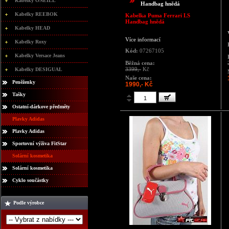
Kabelky ONEILL
Handbag hnědá
Kabelky REEBOK
Kabelka Puma Ferrari LS
Handbag hnědá
Kabelky HEAD
Více informací
Kabelky Roxy
Kód:
07267105
Kabelky Versace Jeans
Běžná cena:
3399,-
Kč
Kabelky DESIGUAL
Naše cena:
Peněženky
1990,- Kč
Tašky
Ostatní-dárkove předměty
Plavky Adidas
Plavky Adidas
Sportovní výživa FitStar
Solární kosmetika
Solární kosmetika
Cyklo součástky
Podle výrobce