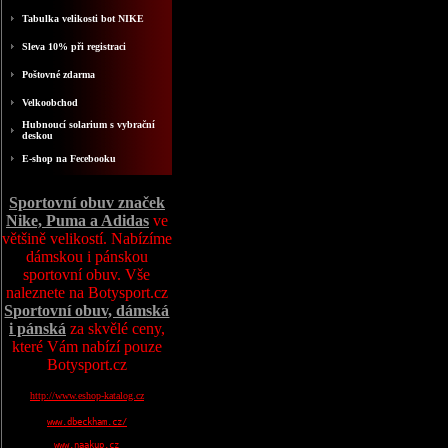
Tabulka velikosti bot NIKE
Sleva 10% při registraci
Poštovné zdarma
Velkoobchod
Hubnoucí solarium s vybrační
deskou
E-shop na Fecebooku
Sportovní obuv značek
Nike, Puma a Adidas
ve
většině velikostí. Nabízíme
dámskou i pánskou
sportovní obuv. Vše
naleznete na Botysport.cz
Sportovní obuv, dámská
i pánská
za skvělé ceny,
které Vám nabízí pouze
Botysport.cz
http://www.eshop-katalog.cz
www.dbeckham.cz/
www.naakup.cz