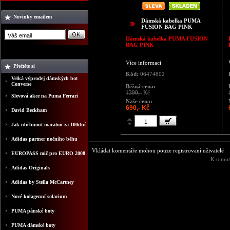
Novinky emailem
Dámská kabelka PUMA
FUSION BAG PINK
Dámská kabelka
PUMA FUSION
BAG PINK
Více informací
Přečtěte si
Kód:
06474802
Velká výprodej dámských bot
Converse
Běžná cena:
1390,-
Kč
Slevová akce na Puma Ferrari
Naše cena:
690,- Kč
David Beckham
Jak uběhnout maraton za 100dní
Adidas partner nočního běhu
Vkládat komentáře mohou pouze registrovaní uživatelé
EUROPASS mič pro EURO 2008
K tomut
Adidas Originals
Adidas by Stella McCartney
Nové kolagenní solarium
PUMA pánské boty
PUMA dámské boty