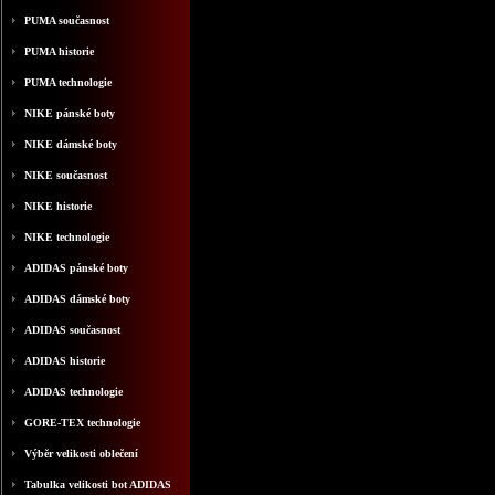
PUMA současnost
PUMA historie
PUMA technologie
NIKE pánské boty
NIKE dámské boty
NIKE současnost
NIKE historie
NIKE technologie
ADIDAS pánské boty
ADIDAS dámské boty
ADIDAS současnost
ADIDAS historie
ADIDAS technologie
GORE-TEX technologie
Výběr velikosti oblečení
Tabulka velikosti bot ADIDAS