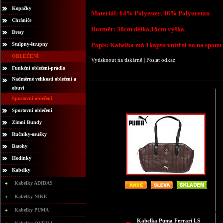
Kopačky
Materiál: 64% Polyester, 36% Polyuretan
Chrániče
Rozměr: 30cm délka,16cm výška.
Dresy
Stulpny-štrupny
Popis: Kabelka má 1kapsu vnitřní na na sponu v
OBLEČENÍ
Vytisknout na tiskárně
|
Poslat odkaz
Funkční oblečení-prádlo
Nadměrné velikosti oblečení a
obuvi
Sportovní oblečení
Sportovní oblečení
Zimní Bundy
Ručníky-osušky
Batohy
Hodinky
Kabelky
Kabelky ADIDAS
Kabelky NIKE
Kabelky PUMA
Kabelka Puma Ferrari LS