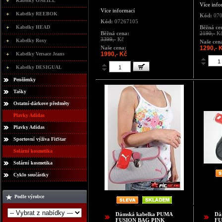
Kabelky ONEILL
Více info
Více informací
Kabelky REEBOK
Kód:
070
Kód:
07267105
Kabelky HEAD
Běžná ce
Běžná cena:
2190,-
K
3399,-
Kč
Kabelky Roxy
Naše cen
Naše cena:
1290,- 
1990,- Kč
Kabelky Versace Jeans
Kabelky DESIGUAL
Peněženky
Tašky
Ostatní-dárkove předměty
Plavky Adidas
Plavky Adidas
Sportovní výživa FitStar
Solární kosmetika
Solární kosmetika
Cyklo součástky
Podle výrobce
Dámská kabelka PUMA
Dá
FUSION BAG PINK
FU