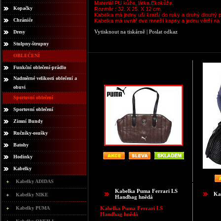
Materiál PU kůže, látka.Ekokůže.
Kopačky
Rozměr : 32. X 25. X 12 cm.
Kabelka má jedny uši kratší do ruky a druhý dlouhý 
Chrániče
Kabelka má uvnitř dve mneší kapsy a jednu větší na z
Vytisknout na tiskárně
|
Poslat odkaz
Dresy
Stulpny-štrupny
OBLEČENÍ
Funkční oblečení-prádlo
Nadměrné velikosti oblečení a
obuvi
Sportovní oblečení
Sportovní oblečení
Zimní Bundy
Ručníky-osušky
Batohy
Hodinky
Kabelky
Kabelky ADIDAS
Kabelka Puma Ferrari LS
Ka
Kabelky NIKE
Handbag hnědá
Kabelky PUMA
Kabelka Puma Ferrari LS
Handbag hnědá