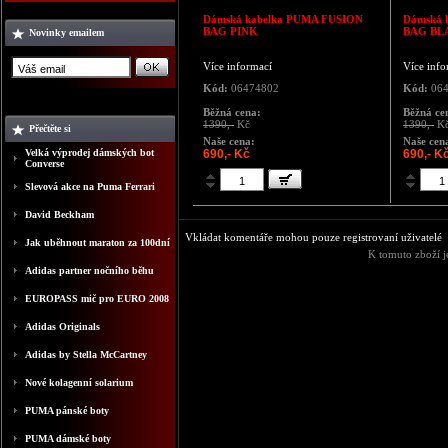
Dámská kabelka
PUMA FUSION
Dámská 
BAG PINK
BAG BL
Novinky emailem
Více informací
Více info
Kód:
06474802
Kód:
064
Běžná cena:
Běžná ce
1390,-
Kč
1390,-
K
Přečtěte si
Naše cena:
Naše cen
Velká výprodej dámských bot
690,- Kč
690,- K
Converse
Slevová akce na Puma Ferrari
David Beckham
Vkládat komentáře mohou pouze registrovaní uživatelé
Jak uběhnout maraton za 100dní
K tomuto zboží j
Adidas partner nočního běhu
EUROPASS mič pro EURO 2008
Adidas Originals
Adidas by Stella McCartney
Nové kolagenní solarium
PUMA pánské boty
PUMA dámské boty