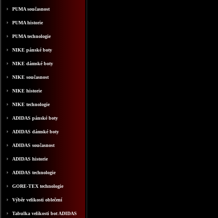
PUMA současnost
PUMA historie
PUMA technologie
NIKE pánské boty
NIKE dámské boty
NIKE současnost
NIKE historie
NIKE technologie
ADIDAS pánské boty
ADIDAS dámské boty
ADIDAS současnost
ADIDAS historie
ADIDAS technologie
GORE-TEX technologie
Výběr velikosti oblečení
Tabulka velikosti bot ADIDAS