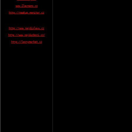
www.Zlevneno.cz
http://naakup.monitor.cz
http://www.najdislevu.cz
http://www.najduzbozi.cz/
http://levnymarket.cz