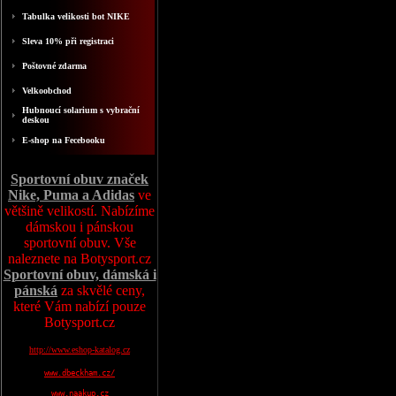
Tabulka velikosti bot NIKE
Sleva 10% při registraci
Poštovné zdarma
Velkoobchod
Hubnoucí solarium s vybrační
deskou
E-shop na Fecebooku
Sportovní obuv značek
Nike, Puma a Adidas
ve
většině velikostí. Nabízíme
dámskou i pánskou
sportovní obuv. Vše
naleznete na Botysport.cz
Sportovní obuv, dámská i
pánská
za skvělé ceny,
které Vám nabízí pouze
Botysport.cz
http://www.eshop-katalog.cz
www.dbeckham.cz/
www.naakup.cz