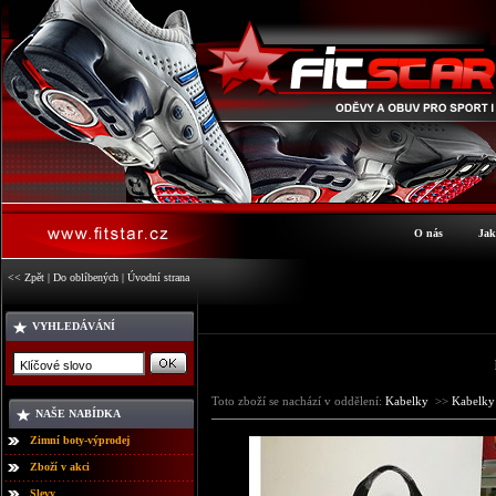
O nás
Jak
<< Zpět
|
Do oblíbených
|
Úvodní strana
VYHLEDÁVÁNÍ
Toto zboží se nachází v oddělení:
Kabelky
>>
Kabelk
NAŠE NABÍDKA
Zimní boty-výprodej
Zboží v akci
Slevy