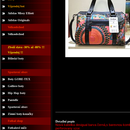
Výprodej bot
Adidas Missy Elliott
Adidas Originals
Velkoobchod
Velkoobchod
Zboží slava -30% až -80% !!!
Výprodej !!!
Běžecké boty
Sportovní obuv
Boty GORE-TEX
Golfove boty
Hip Hop boty
Pantofle
Sportovní obuv
Zimní boty-kozačky
Fotbal shop
Detailní popis
Nová kabelka desigual barva černá,s barevnou komb
Fotbalové míče
perforovany vzor.