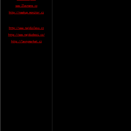
www.Zlevneno.cz
http://naakup.monitor.cz
http://www.najdislevu.cz
http://www.najduzbozi.cz/
http://levnymarket.cz