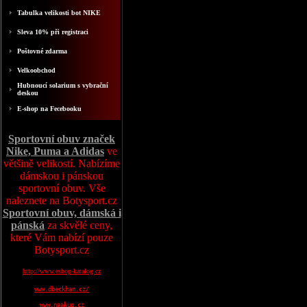
Tabulka velikosti bot NIKE
Sleva 10% při registraci
Poštovné zdarma
Velkoobchod
Hubnoucí solarium s vybrační
deskou
E-shop na Fecebooku
Sportovní obuv značek
Nike, Puma a Adidas
ve
většině velikostí. Nabízíme
dámskou i pánskou
sportovní obuv. Vše
naleznete na Botysport.cz
Sportovní obuv, dámská i
pánská
za skvělé ceny,
které Vám nabízí pouze
Botysport.cz
http://www.eshop-katalog.cz
www.dbeckham.cz/
www.naakup.cz