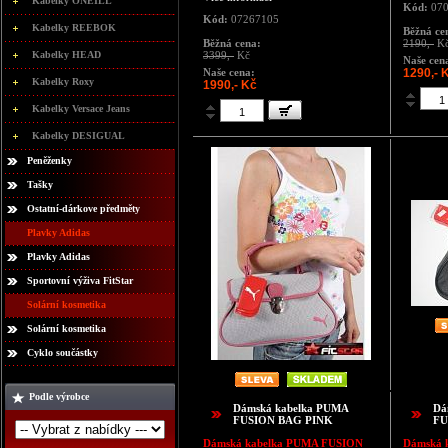
Kabelky ONEILL
Kód:
070
Kód:
07267105
Kabelky REEBOK
Běžná ce
Běžná cena:
2190,-
K
Kabelky HEAD
3399,-
Kč
Naše cen
Naše cena:
1290,- 
Kabelky Roxy
1990,- Kč
Kabelky Versace Jeans
Kabelky DESIGUAL
Peněženky
Tašky
Ostatní-dárkove předměty
Plavky Adidas
Plavky Adidas
Sportovní výživa FitStar
Solární kosmetika
Solární kosmetika
Cyklo součástky
Podle výrobce
Dámská kabelka PUMA
Dá
FUSION BAG PINK
FU
Dámská kabelka
PUMA FUSION
Dámská 