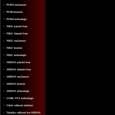
PUMA současnost
PUMA historie
PUMA technologie
NIKE pánské boty
NIKE dámské boty
NIKE současnost
NIKE historie
NIKE technologie
ADIDAS pánské boty
ADIDAS dámské boty
ADIDAS současnost
ADIDAS historie
ADIDAS technologie
GORE-TEX technologie
Výběr velikosti oblečení
Tabulka velikosti bot ADIDAS