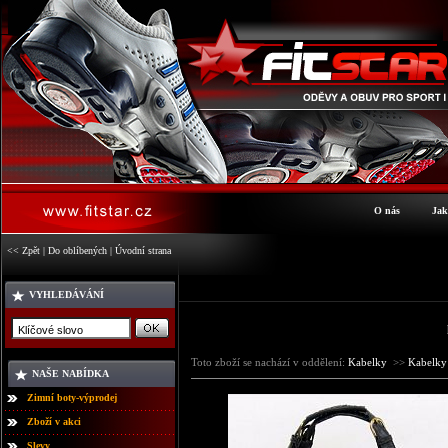
O nás
Jak
<< Zpět
|
Do oblíbených
|
Úvodní strana
VYHLEDÁVÁNÍ
Toto zboží se nachází v oddělení:
Kabelky
>>
Kabelk
NAŠE NABÍDKA
Zimní boty-výprodej
Zboží v akci
Slevy