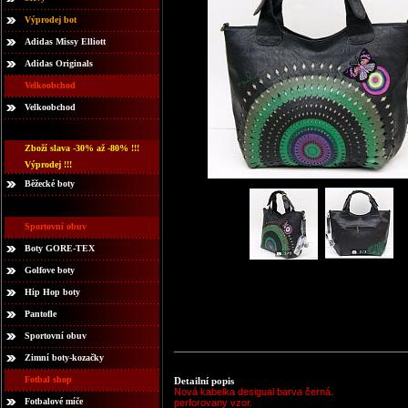
Výprodej bot
Adidas Missy Elliott
Adidas Originals
Velkoobchod
Velkoobchod
Zboží slava -30% až -80% !!!
Výprodej !!!
Běžecké boty
Sportovní obuv
Boty GORE-TEX
Golfove boty
Hip Hop boty
Pantofle
Sportovní obuv
Zimní boty-kozačky
Fotbal shop
Detailní popis
Nová kabelka desigual barva černá.
Fotbalové míče
perforovany vzor.