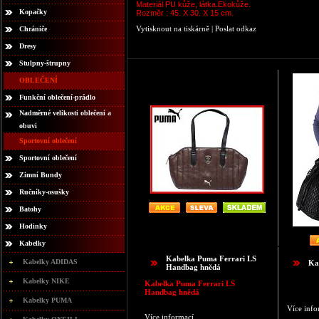
Materiál PU kůže, látka.Ekokůže.
Kopačky
Rozměr : 45. X 30. X 15 cm.
Vytisknout na tiskárně
|
Poslat odkaz
Chrániče
Dresy
Stulpny-štrupny
OBLEČENÍ
Funkční oblečení-prádlo
Nadměrné velikosti oblečení a
obuvi
Sportovní oblečení
Sportovní oblečení
Zimní Bundy
Ručníky-osušky
Batohy
Hodinky
Kabelky
Kabelka Puma Ferrari LS
Kabelky ADIDAS
Ka
Handbag hnědá
Kabelky NIKE
Kabelka Puma Ferrari LS
Handbag hnědá
Kabelky PUMA
Více info
Více informací