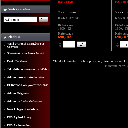
BAG PINK
BAG BL
Novinky emailem
Více informací
Více info
Kód:
06474802
Kód:
064
Běžná cena:
Běžná ce
1390,-
Kč
1390,-
K
Naše cena:
Naše cen
Přečtěte si
690,- Kč
690,- K
Velká výprodej dámských bot
Converse
Slevová akce na Puma Ferrari
Vkládat komentáře mohou pouze registrovaní uživatelé
David Beckham
K tomuto zboží j
Jak uběhnout maraton za 100dní
Adidas partner nočního běhu
EUROPASS mič pro EURO 2008
Adidas Originals
Adidas by Stella McCartney
Nové kolagenní solarium
PUMA pánské boty
PUMA dámské boty