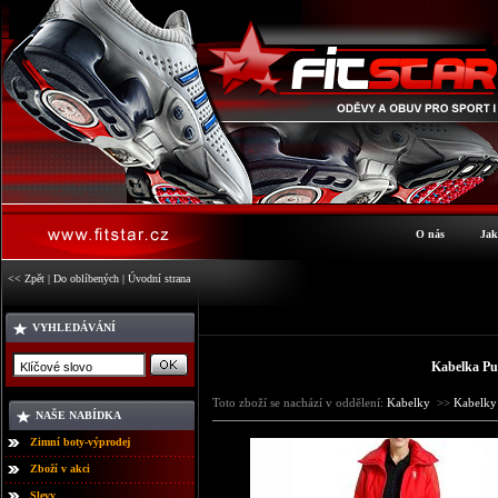
O nás
Jak
<< Zpět
|
Do oblíbených
|
Úvodní strana
VYHLEDÁVÁNÍ
Kabelka Pu
Toto zboží se nachází v oddělení:
Kabelky
>>
Kabelk
NAŠE NABÍDKA
Zimní boty-výprodej
Zboží v akci
Slevy