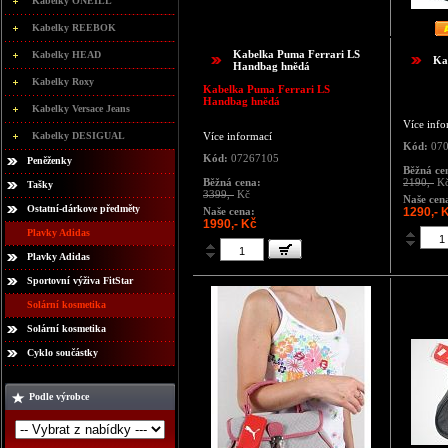
Kabelky ONEILL
Kabelky REEBOK
Kabelka Puma Ferrari LS
Kabelky HEAD
Ka
Handbag hnědá
Kabelky Roxy
Kabelka Puma Ferrari LS
Handbag hnědá
Kabelky Versace Jeans
Více info
Kabelky DESIGUAL
Více informací
Kód:
070
Kód:
07267105
Peněženky
Běžná ce
Běžná cena:
2190,-
K
Tašky
3399,-
Kč
Naše cen
Ostatní-dárkove předměty
Naše cena:
1290,- 
1990,- Kč
Plavky Adidas
Plavky Adidas
Sportovní výživa FitStar
Solární kosmetika
Solární kosmetika
Cyklo součástky
Podle výrobce