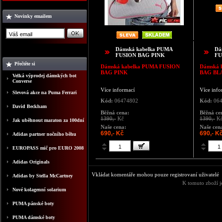
Novinky emailem
Dámská kabelka PUMA
Dá
FUSION BAG PINK
FU
Přečtěte si
Dámská kabelka
PUMA FUSION
Dámská 
BAG PINK
BAG BL
Velká výprodej dámských bot
Converse
Více informací
Více info
Slevová akce na Puma Ferrari
Kód:
06474802
Kód:
064
David Beckham
Běžná cena:
Běžná ce
1390,-
Kč
1390,-
K
Jak uběhnout maraton za 100dní
Naše cena:
Naše cen
690,- Kč
690,- K
Adidas partner nočního běhu
EUROPASS mič pro EURO 2008
Adidas Originals
Vkládat komentáře mohou pouze registrovaní uživatelé
Adidas by Stella McCartney
K tomuto zboží j
Nové kolagenní solarium
PUMA pánské boty
PUMA dámské boty