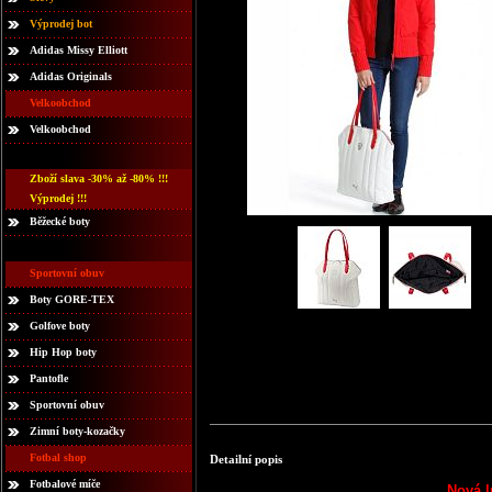
Výprodej bot
Adidas Missy Elliott
Adidas Originals
Velkoobchod
Velkoobchod
Zboží slava -30% až -80% !!!
Výprodej !!!
Běžecké boty
Sportovní obuv
Boty GORE-TEX
Golfove boty
Hip Hop boty
Pantofle
Sportovní obuv
Zimní boty-kozačky
Fotbal shop
Detailní popis
Fotbalové míče
Nová l