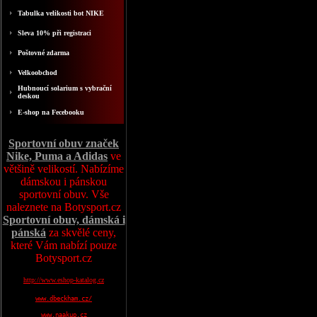
Tabulka velikosti bot NIKE
Sleva 10% při registraci
Poštovné zdarma
Velkoobchod
Hubnoucí solarium s vybrační
deskou
E-shop na Fecebooku
Sportovní obuv značek
Nike, Puma a Adidas
ve
většině velikostí. Nabízíme
dámskou i pánskou
sportovní obuv. Vše
naleznete na Botysport.cz
Sportovní obuv, dámská i
pánská
za skvělé ceny,
které Vám nabízí pouze
Botysport.cz
http://www.eshop-katalog.cz
www.dbeckham.cz/
www.naakup.cz