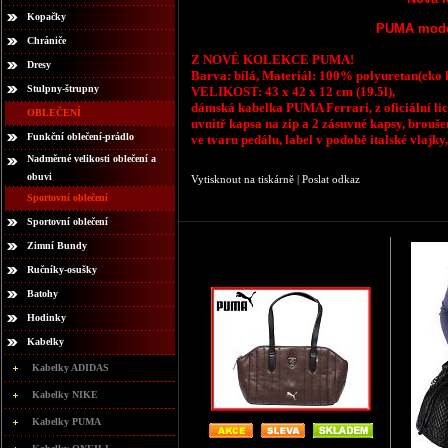
Kopačky
PUMA
mod
Chrániče
Z NOVÉ KOLEKCE PUMA!
Dresy
Barva: bílá, Materiál: 100% polyuretan(eko 
Stulpny-štrupny
VELIKOST: 43 x 42 x 12 cm (19.5l),
dámská kabelka PUMA Ferrari, z oficiální lic
OBLEČENÍ
uvnitř kapsa na zip a 2 zásuvné kapsy, brouše
Funkční oblečení-prádlo
ve tvaru pedálu, label v podobě italské vlajk
Nadměrné velikosti oblečení a
obuvi
Vytisknout na tiskárně
|
Poslat odkaz
Sportovní oblečení
Sportovní oblečení
Zimní Bundy
Ručníky-osušky
Batohy
Hodinky
Kabelky
Kabelky ADIDAS
Kabelky NIKE
Kabelky PUMA