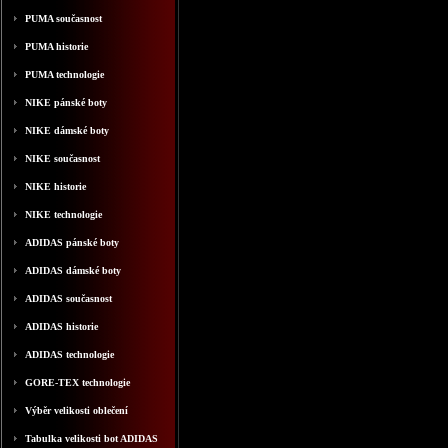
PUMA současnost
PUMA historie
PUMA technologie
NIKE pánské boty
NIKE dámské boty
NIKE současnost
NIKE historie
NIKE technologie
ADIDAS pánské boty
ADIDAS dámské boty
ADIDAS současnost
ADIDAS historie
ADIDAS technologie
GORE-TEX technologie
Výběr velikosti oblečení
Tabulka velikosti bot ADIDAS