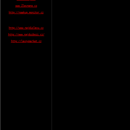
www.Zlevneno.cz
http://naakup.monitor.cz
http://www.najdislevu.cz
http://www.najduzbozi.cz/
http://levnymarket.cz