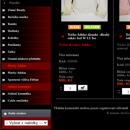
Ponožky
Zimní Bundy
Ručníky-osušky
Batohy
Hodinky
Tričko Adidas dámské -dlouhý
Tr
Kabelky
rukáv feel W LS Tee
ru
Tricko dl.rukav Adidas
Tricko dl
Peněženky
material.
Tašky
Více informací
Více info
Ostatní-dárkove předměty
Kód:
109096
Kód:
064
Plavky Adidas
Běžná cena:
1690,-
Kč
Běžná ce
Plavky Adidas
1690,-
K
Naše cena:
Sportovní výživa FitStar
690,- Kč
Naše cen
590,- K
Solární kosmetika
Solární kosmetika
Cyklo součástky
Vkládat komentáře mohou pouze registrovaní uživatelé
K tomuto zboží j
Podle výrobce