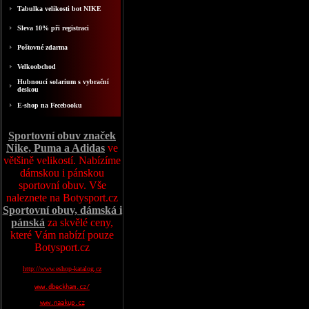
Tabulka velikosti bot NIKE
Sleva 10% při registraci
Poštovné zdarma
Velkoobchod
Hubnoucí solarium s vybrační
deskou
E-shop na Fecebooku
Sportovní obuv značek
Nike, Puma a Adidas
ve
většině velikostí. Nabízíme
dámskou i pánskou
sportovní obuv. Vše
naleznete na Botysport.cz
Sportovní obuv, dámská i
pánská
za skvělé ceny,
které Vám nabízí pouze
Botysport.cz
http://www.eshop-katalog.cz
www.dbeckham.cz/
www.naakup.cz