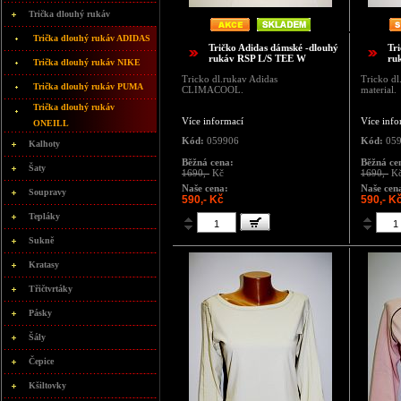
Trička dlouhý rukáv
Trička dlouhý rukáv ADIDAS
Tričko Adidas dámské -dlouhý
Tr
rukáv RSP L/S TEE W
ru
Trička dlouhý rukáv NIKE
Tricko dl.rukav Adidas
Tricko dl
Trička dlouhý rukáv PUMA
CLIMACOOL.
material.
Trička dlouhý rukáv
Více informací
Více info
ONEILL
Kód:
059906
Kód:
059
Kalhoty
Běžná cena:
Běžná ce
Šaty
1690,-
Kč
1690,-
K
Naše cena:
Naše cen
Soupravy
590,- Kč
590,- K
Tepláky
Sukně
Kratasy
Třičtvrtáky
Pásky
Šály
Čepice
Kšiltovky