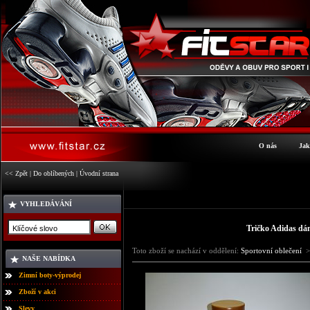
O nás
Jak
<< Zpět
|
Do oblíbených
|
Úvodní strana
VYHLEDÁVÁNÍ
Tričko Adidas dá
Toto zboží se nachází v oddělení:
Sportovní oblečení
>
NAŠE NABÍDKA
Zimní boty-výprodej
Zboží v akci
Slevy