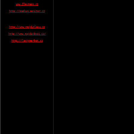
www.Zlevneno.cz
http://naakup.monitor.cz
http://www.najdislevu.cz
http://www.najduzbozi.cz/
http://levnymarket.cz