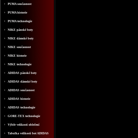
PUMA současnost
PUMA historie
PUMA technologie
NIKE pánské boty
NIKE dámské boty
NIKE současnost
NIKE historie
NIKE technologie
ADIDAS pánské boty
ADIDAS dámské boty
ADIDAS současnost
ADIDAS historie
ADIDAS technologie
GORE-TEX technologie
Výběr velikosti oblečení
Tabulka velikosti bot ADIDAS