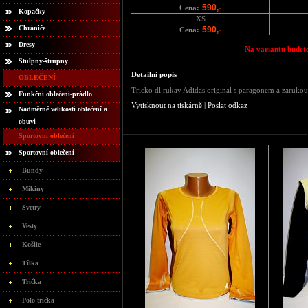
590,-
Cena:
Kopačky
XS
Chrániče
590,-
Cena:
Dresy
Na variantu budete
Stulpny-štrupny
Detailní popis
OBLEČENÍ
Tricko dl.rukav Adidas original s paragonem a zarukou
Funkční oblečení-prádlo
Vytisknout na tiskárně
|
Poslat odkaz
Nadměrné velikosti oblečení a
obuvi
P
Sportovní oblečení
Sportovní oblečení
Bundy
Mikiny
Svetry
Vesty
Košile
Tílka
Trička
Polo trička