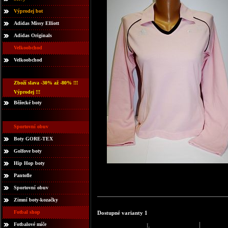
Výprodej bot
Adidas Missy Elliott
Adidas Originals
Velkoobchod
Velkoobchod
Zboží slava -30% až -80% !!!
Výprodej !!!
Běžecké boty
Sportovní obuv
Boty GORE-TEX
Golfove boty
Hip Hop boty
Pantofle
Sportovní obuv
Zimní boty-kozačky
Fotbal shop
Dostupné varianty 1
Fotbalové míče
L