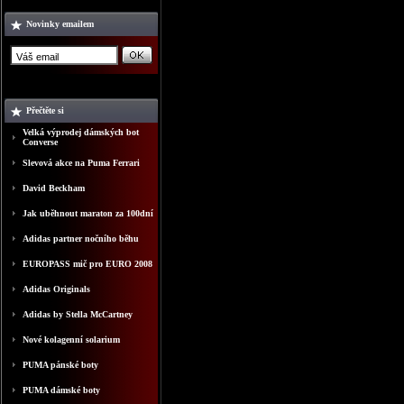
Novinky emailem
Přečtěte si
Velká výprodej dámských bot
Converse
Slevová akce na Puma Ferrari
David Beckham
Jak uběhnout maraton za 100dní
Adidas partner nočního běhu
EUROPASS mič pro EURO 2008
Adidas Originals
Adidas by Stella McCartney
Nové kolagenní solarium
PUMA pánské boty
PUMA dámské boty