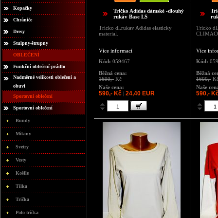
Kopačky
Tričko Adidas dámské -dlouhý
Tr
rukáv Base LS
ru
Chrániče
Tricko dl.rukav Adidas elasticky
Tricko dl
Dresy
material.
CLIMAC
Stulpny-štrupny
Více informací
Více info
OBLEČENÍ
Kód:
059467
Kód:
059
Funkční oblečení-prádlo
Běžná cena:
Běžná ce
Nadměrné velikosti oblečení a
1690,-
Kč
1690,-
K
obuvi
Naše cena:
Naše cen
590,- Kč
24,40 EUR
590,- K
|
Sportovní oblečení
Sportovní oblečení
Bundy
Mikiny
Svetry
Vesty
Košile
Tílka
Trička
Polo trička