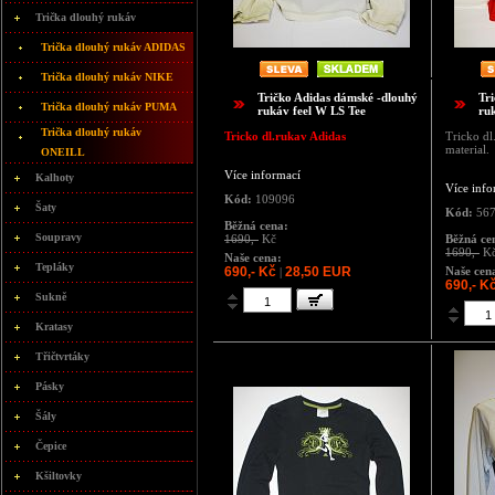
Trička dlouhý rukáv
Trička dlouhý rukáv ADIDAS
Trička dlouhý rukáv NIKE
Tričko Adidas dámské -dlouhý
Tr
Trička dlouhý rukáv PUMA
rukáv feel W LS Tee
ru
Trička dlouhý rukáv
Tricko dl.rukav Adidas
Tricko dl
material.
ONEILL
Více informací
Kalhoty
Více info
Kód:
109096
Šaty
Kód:
567
Běžná cena:
Soupravy
1690,-
Kč
Běžná ce
1690,-
K
Naše cena:
Tepláky
690,- Kč
28,50 EUR
Naše cen
|
690,- K
Sukně
Kratasy
Třičtvrtáky
Pásky
Šály
Čepice
Kšiltovky