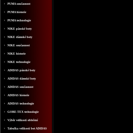
PUMA současnost
PUMA historie
PUMA technologie
NIKE pánské boty
NIKE dámské boty
NIKE současnost
NIKE historie
NIKE technologie
ADIDAS pánské boty
ADIDAS dámské boty
ADIDAS současnost
ADIDAS historie
ADIDAS technologie
GORE-TEX technologie
Výběr velikosti oblečení
Tabulka velikosti bot ADIDAS