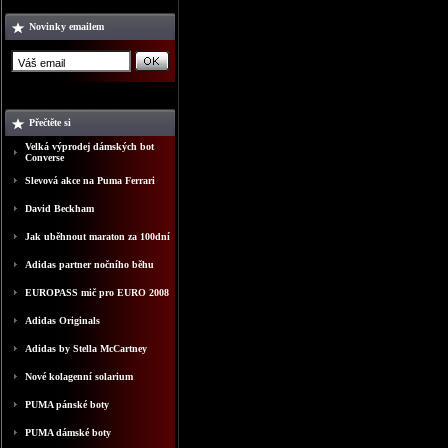
Novinky emailem
Přečtěte si
Velká výprodej dámských bot
Converse
Slevová akce na Puma Ferrari
David Beckham
Jak uběhnout maraton za 100dní
Adidas partner nočního běhu
EUROPASS mič pro EURO 2008
Adidas Originals
Adidas by Stella McCartney
Nové kolagenní solarium
PUMA pánské boty
PUMA dámské boty