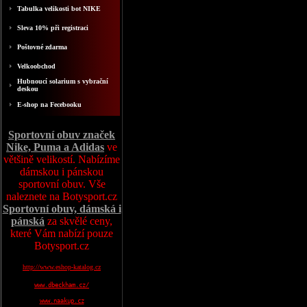
Tabulka velikosti bot NIKE
Sleva 10% při registraci
Poštovné zdarma
Velkoobchod
Hubnoucí solarium s vybrační
deskou
E-shop na Fecebooku
Sportovní obuv značek
Nike, Puma a Adidas
ve
většině velikostí. Nabízíme
dámskou i pánskou
sportovní obuv. Vše
naleznete na Botysport.cz
Sportovní obuv, dámská i
pánská
za skvělé ceny,
které Vám nabízí pouze
Botysport.cz
http://www.eshop-katalog.cz
www.dbeckham.cz/
www.naakup.cz