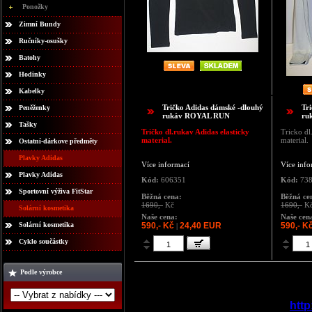
Ponožky
Zimní Bundy
Ručníky-osušky
Batohy
Hodinky
Kabelky
Tričko Adidas dámské -dlouhý
Tr
Peněženky
rukáv ROYAL RUN
ru
Tašky
Tričko dl.rukav Adidas elasticky
Tricko dl
material.
material.
Ostatní-dárkove předměty
Plavky Adidas
Více informací
Více info
Plavky Adidas
Kód:
606351
Kód:
738
Sportovní výživa FitStar
Běžná cena:
Běžná ce
1690,-
Kč
1690,-
K
Solární kosmetika
Naše cena:
Naše cen
Solární kosmetika
590,- Kč
24,40 EUR
590,- K
|
Cyklo součástky
Podle výrobce
http