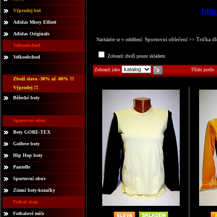
http
Výprodej bot
Adidas Missy Elliott
Adidas Originals
Sportovní oblečení
Trička d
Nacházíte se v oddělení:
>>
Velkoobchod
Zobrazit zboží pouze skladem
Velkoobchod
Zobrazit jako
Třídit podle
Zboží slava -30% až -80% !!!
Výprodej !!!
Běžecké boty
Sportovní obuv
Boty GORE-TEX
Golfove boty
Hip Hop boty
Pantofle
Sportovní obuv
Zimní boty-kozačky
Fotbal shop
Fotbalové míče