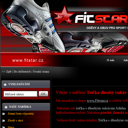
O nás
Jak
<< Zpět
|
Do oblíbených
|
Úvodní strana
VYHLEDÁVÁNÍ
S
Vítejte v odělení
Trička dlouhý rukáv
Zde na našem e-shopu
www.Fitstar.cz
si můžete vyb
NAŠE NABÍDKA
Naleznete zde
trička
s dlouhým rukávem Adidas
každodennímu
nošení. Nabízíme
pánské, dámské a 
Zimní boty-výprodej
Veškere zboží máme skladem.
Trička s dlouhým r
Zboží v akci
Slevy