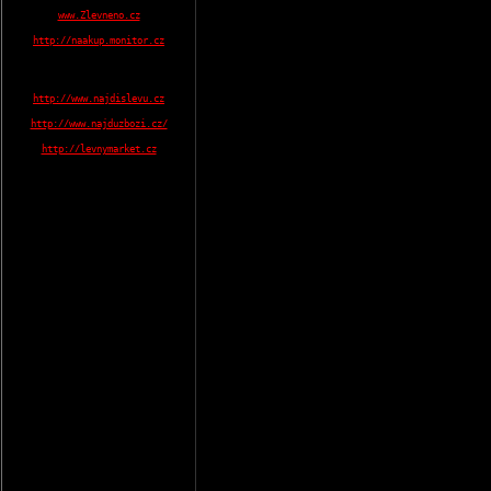
www.Zlevneno.cz
http://naakup.monitor.cz
http://www.najdislevu.cz
http://www.najduzbozi.cz/
http://levnymarket.cz