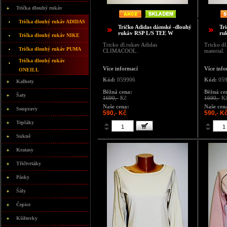
Trička dlouhý rukáv
Trička dlouhý rukáv ADIDAS
Tričko Adidas dámské -dlouhý
Tr
rukáv RSP L/S TEE W
ru
Trička dlouhý rukáv NIKE
Tricko dl.rukav Adidas
Tricko dl
Trička dlouhý rukáv PUMA
CLIMACOOL.
material.
Trička dlouhý rukáv
Více informací
Více info
ONEILL
Kód:
059906
Kód:
059
Kalhoty
Běžná cena:
Běžná ce
Šaty
1690,-
Kč
1690,-
K
Naše cena:
Naše cen
Soupravy
590,- Kč
590,- K
Tepláky
Sukně
Kratasy
Třičtvrtáky
Pásky
Šály
Čepice
Kšiltovky