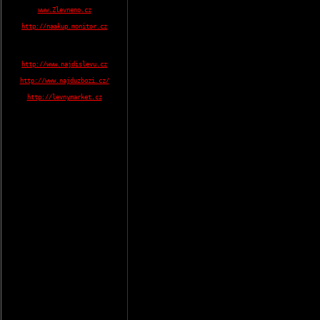
www.Zlevneno.cz
http://naakup.monitor.cz
http://www.najdislevu.cz
http://www.najduzbozi.cz/
http://levnymarket.cz