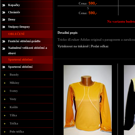
590,-
Cena:
Kopačky
S
Chrániče
590,-
Cena:
Dresy
Na variantu budete
Stulpny-štrupny
Detailní popis
OBLEČENÍ
Tricko dl.rukav Adidas original s paragonem a zarukou
Funkční oblečení-prádlo
Vytisknout na tiskárně
|
Poslat odkaz
Nadměrné velikosti oblečení a
obuvi
Sportovní oblečení
Sportovní oblečení
Bundy
Mikiny
Svetry
Vesty
Košile
Tílka
Trička
Polo trička