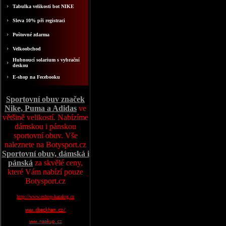
Tabulka velikosti bot NIKE
Sleva 10% při registraci
Poštovné zdarma
Velkoobchod
Hubnoucí solarium s vybrační
deskou
E-shop na Fecebooku
Sportovní obuv značek
Nike, Puma a Adidas
ve
většině velikostí. Nabízíme
dámskou i pánskou
sportovní obuv. Vše
naleznete na Botysport.cz
Sportovní obuv, dámská i
pánská
za skvělé ceny,
které Vám nabízí pouze
Botysport.cz
http://www.eshop-katalog.cz
www.dbeckham.cz/
www.naakup.cz