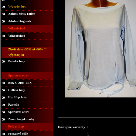
Výprodej bot
Adidas Missy Elliott
Adidas Originals
Velkoobchod
Velkoobchod
Zboží slava -30% až -80% !!!
Výprodej !!!
Běžecké boty
Sportovní obuv
Boty GORE-TEX
Golfove boty
Hip Hop boty
Pantofle
Sportovní obuv
Zimní boty-kozačky
Fotbal shop
Dostupné varianty 1
Fotbalové míče
L