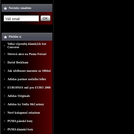
Novinky emailem
Přečtěte si
Velká výprodej dámských bot
Converse
Slevová akce na Puma Ferrari
David Beckham
Jak uběhnout maraton za 100dní
Adidas partner nočního běhu
EUROPASS mič pro EURO 2008
Adidas Originals
Adidas by Stella McCartney
Nové kolagenní solarium
PUMA pánské boty
PUMA dámské boty