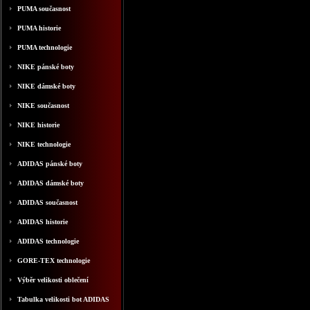
PUMA současnost
PUMA historie
PUMA technologie
NIKE pánské boty
NIKE dámské boty
NIKE současnost
NIKE historie
NIKE technologie
ADIDAS pánské boty
ADIDAS dámské boty
ADIDAS současnost
ADIDAS historie
ADIDAS technologie
GORE-TEX technologie
Výběr velikosti oblečení
Tabulka velikosti bot ADIDAS