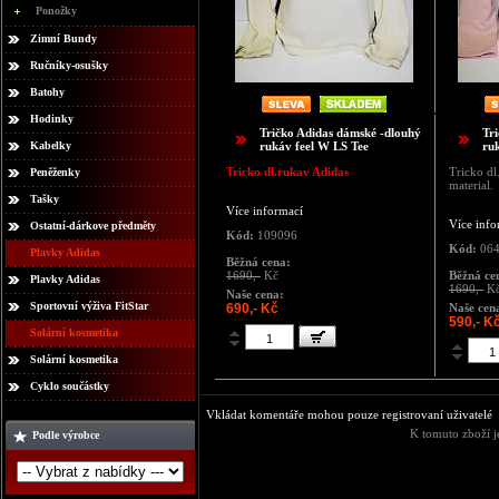
Ponožky
Zimní Bundy
Ručníky-osušky
Batohy
Hodinky
Tričko Adidas dámské -dlouhý
Tr
Kabelky
rukáv feel W LS Tee
ru
Tricko dl.rukav Adidas
Tricko dl
Peněženky
material.
Tašky
Více informací
Více info
Ostatní-dárkove předměty
Kód:
109096
Kód:
064
Plavky Adidas
Běžná cena:
1690,-
Kč
Běžná ce
Plavky Adidas
1690,-
K
Naše cena:
Sportovní výživa FitStar
690,- Kč
Naše cen
590,- K
Solární kosmetika
Solární kosmetika
Cyklo součástky
Vkládat komentáře mohou pouze registrovaní uživatelé
K tomuto zboží j
Podle výrobce