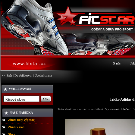
O nás
Jak
<< Zpět
|
Do oblíbených
|
Úvodní strana
VYHLEDÁVÁNÍ
Tričko Adidas 
Toto zboží se nachází v oddělení:
Sportovní oblečení
>
NAŠE NABÍDKA
Zimní boty-výprodej
Zboží v akci
Slevy