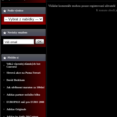
Vkládat komentáře mohou pouze registrovaní uživatelé
K tomuto zboží j
Podle výrobce
Novinky emailem
Přečtěte si
Velká výprodej dámských bot
Converse
Slevová akce na Puma Ferrari
David Beckham
Jak uběhnout maraton za 100dní
Adidas partner nočního běhu
EUROPASS mič pro EURO 2008
Adidas Originals
Adidas by Stella McCartney