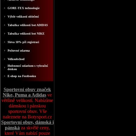
GORE-TEX technologie
Výběr velikosti oblečení
Tabulka velikosti bot ADIDAS
Tabulka velikosti bot NIKE
Sleva 10% při registraci
Poštovné zdarma
Velkoobchod
Hubnoucí solarium s vybrační
deskou
E-shop na Fecebooku
Sportovní obuv značek
Nike, Puma a Adidas
ve
většině velikostí. Nabízíme
dámskou i pánskou
sportovní obuv. Vše
naleznete na Botysport.cz
Sportovní obuv, dámská i
pánská
za skvělé ceny,
které Vám nabízí pouze