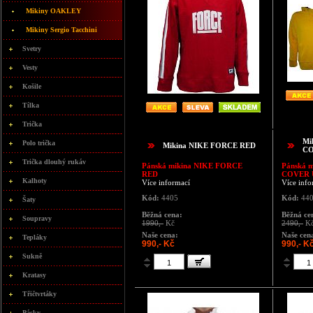
Mikiny OAKLEY
Mikiny Sergio Tacchini
Svetry
Vesty
Košile
Tílka
Trička
Mi
Polo trička
Mikina NIKE FORCE RED
CO
Trička dlouhý rukáv
Pánská mikina
NIKE FORCE
Pánská 
RED
COVER 
Kalhoty
Více informací
Více info
Kód:
4405
Kód:
44
Šaty
Běžná cena:
Běžná ce
Soupravy
1990,-
Kč
2490,-
K
Naše cena:
Naše cen
Tepláky
990,- Kč
990,- K
Sukně
Kratasy
Třičtvrtáky
Pásky