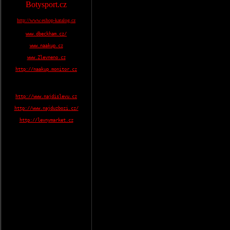
Botysport.cz
http://www.eshop-katalog.cz
www.dbeckham.cz/
www.naakup.cz
www.Zlevneno.cz
http://naakup.monitor.cz
http://www.najdislevu.cz
http://www.najduzbozi.cz/
http://levnymarket.cz