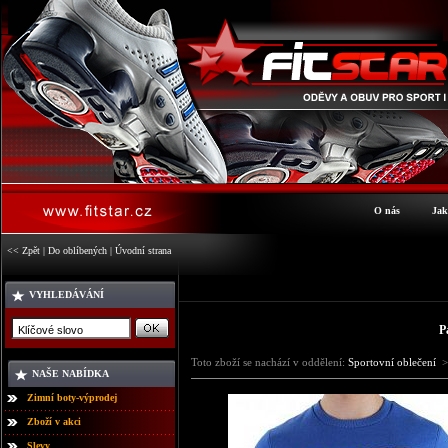
O nás
Jak
<< Zpět
|
Do oblíbených
|
Úvodní strana
VYHLEDÁVÁNÍ
P
Toto zboží se nachází v oddělení:
Sportovní oblečení
>
NAŠE NABÍDKA
Zimní boty-výprodej
Zboží v akci
Slevy