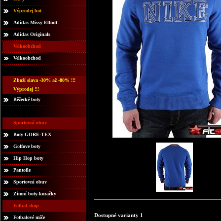
Výprodej bot
Adidas Missy Elliott
Adidas Originals
Velkoobchod
Velkoobchod
Zboží slava -30% až -80% !!!
Výprodej !!!
Běžecké boty
Sportovní obuv
Boty GORE-TEX
Golfove boty
Hip Hop boty
Pantofle
Sportovní obuv
Zimní boty-kozačky
Fotbal shop
Dostupné varianty 1
Fotbalové míče