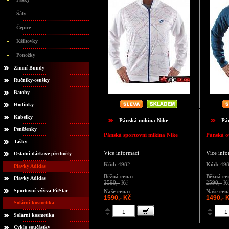
Šály
Čepice
Kšiltovky
Ponožky
Zimní Bundy
Ručníky-osušky
Batohy
Hodinky
Kabelky
Pánská mikina Nike
Pá
Peněženky
Pánská sportovní mikina Nike
Pánská o
Tašky
Více informací
Více info
Ostatní-dárkove předměty
Kód:
4982
Kód:
49
Plavky Adidas
Běžná cena:
Běžná ce
Plavky Adidas
2590,-
Kč
2590,-
K
Sportovní výživa FitStar
Naše cena:
Naše cen
1590,- Kč
1490,- 
Solární kosmetika
Solární kosmetika
Cyklo součástky