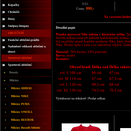
XXL
Kopačky
990,-
Cena:
Chrániče
Na variantu budete
Dresy
Stulpny-štrupny
Detailní popis
OBLEČENÍ
Pánská sportovní Nike mikina v klasickém střihu.
Tat
dovolit mikinu nosit při běžném každodenním nošení, a
Funkční oblečení-prádlo
byl na přední straně doplněn potiskem Nike, který dod
Nike. Široký úplet v pase a na zakončení rukávů. Zadní 
Nadměrné velikosti oblečení a
obuvi
Materiál
: 76% bavlna, 24% polyester
Barva
: modrá
Sportovní oblečení
Rozměry:
Sportovní oblečení
Obvod hrudi
Délka zad
Délka rukáv
vel. S
108 cm
66 cm
67 cm
Bundy
vel. M
114 cm
67 cm
67,5 cm
Mikiny
vel. L
126 cm
68,5 cm
68 cm
Mikiny ADIDAS
vel. XL
136 cm
74,5 cm
70,5 cm
Mikiny NIKE
Vytisknout na tiskárně
|
Poslat odkaz
Mikiny PUMA
Mikiny ONEILL
Mikiny REEBOK
Mikiny Russell Athletic