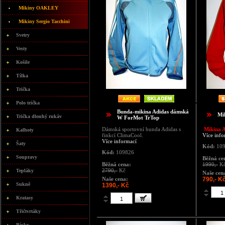
Mikiny OAKLEY
Mikiny Sergio Tacchini
Svetry
Vesty
Košile
Tílka
Trička
Polo trička
Bunda-mikina Adidas dámská
Mi
Trička dlouhý rukáv
W ForMot TrTop
Dámská sportovní bunda Adidas s
Mikina A
Kalhoty
finkcí ClimaCool.
Více info
Více informací
Šaty
Kód:
109
Kód:
109826
Soupravy
Běžná ce
Běžná cena:
1990,-
K
2790,-
Kč
Tepláky
Naše cen
Naše cena:
790,- K
Sukně
1390,- Kč
Kratasy
Třičtvrtáky
Pásky