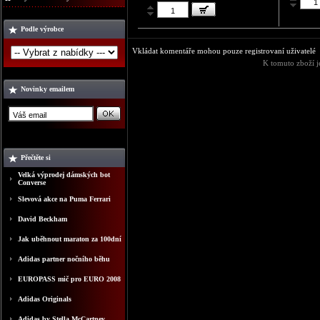
Podle výrobce
Vkládat komentáře mohou pouze registrovaní uživatelé
K tomuto zboží j
Novinky emailem
Přečtěte si
Velká výprodej dámských bot
Converse
Slevová akce na Puma Ferrari
David Beckham
Jak uběhnout maraton za 100dní
Adidas partner nočního běhu
EUROPASS mič pro EURO 2008
Adidas Originals
Adidas by Stella McCartney