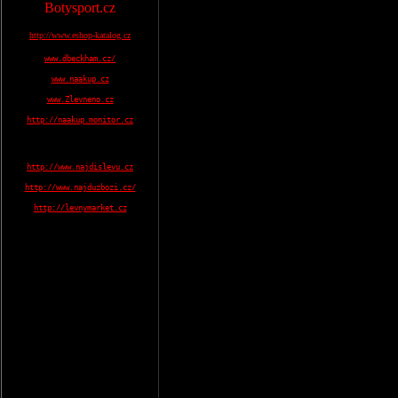
Botysport.cz
http://www.eshop-katalog.cz
www.dbeckham.cz/
www.naakup.cz
www.Zlevneno.cz
http://naakup.monitor.cz
http://www.najdislevu.cz
http://www.najduzbozi.cz/
http://levnymarket.cz