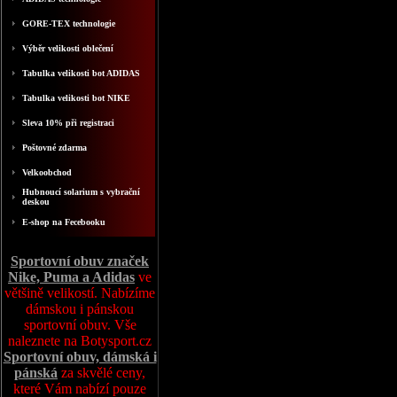
GORE-TEX technologie
Výběr velikosti oblečení
Tabulka velikosti bot ADIDAS
Tabulka velikosti bot NIKE
Sleva 10% při registraci
Poštovné zdarma
Velkoobchod
Hubnoucí solarium s vybrační
deskou
E-shop na Fecebooku
Sportovní obuv značek
Nike, Puma a Adidas
ve
většině velikostí. Nabízíme
dámskou i pánskou
sportovní obuv. Vše
naleznete na Botysport.cz
Sportovní obuv, dámská i
pánská
za skvělé ceny,
které Vám nabízí pouze