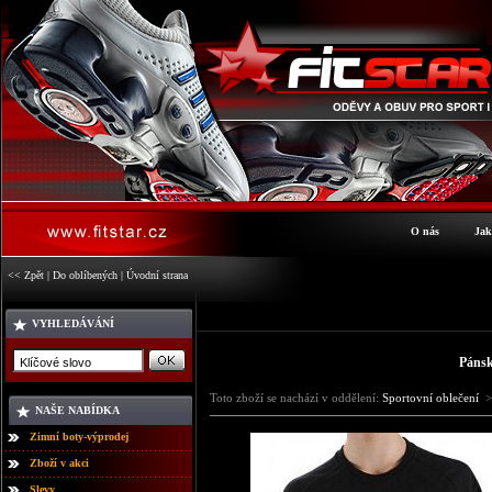
O nás
Jak
<< Zpět
|
Do oblíbených
|
Úvodní strana
VYHLEDÁVÁNÍ
Pánsk
Toto zboží se nachází v oddělení:
Sportovní oblečení
>
NAŠE NABÍDKA
Zimní boty-výprodej
Zboží v akci
Slevy