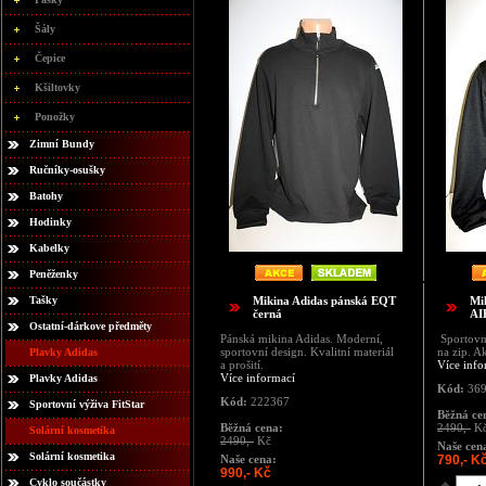
Šály
Čepice
Kšiltovky
Ponožky
Zimní Bundy
Ručníky-osušky
Batohy
Hodinky
Kabelky
Peněženky
Tašky
Mikina Adidas pánská EQT
Mi
černá
AI
Ostatní-dárkove předměty
Pánská mikina Adidas. Moderní,
Sportovn
sportovní design. Kvalitní materiál
na zip. A
Plavky Adidas
a prošití.
Více info
Více informací
Plavky Adidas
Kód:
369
Kód:
222367
Sportovní výživa FitStar
Běžná ce
Běžná cena:
2490,-
K
Solární kosmetika
2490,-
Kč
Naše cen
Solární kosmetika
Naše cena:
790,- K
990,- Kč
Cyklo součástky