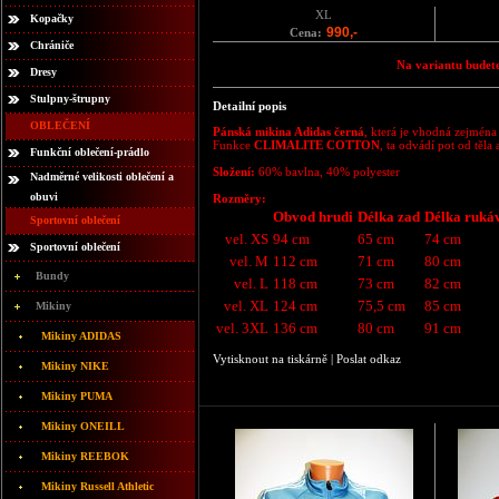
XL
Kopačky
990,-
Cena:
Chrániče
Na variantu budete
Dresy
Stulpny-štrupny
Detailní popis
OBLEČENÍ
Pánská mikina Adidas černá
, která je vhodná zejména
Funkce
CLIMALITE COTTON
, ta odvádí pot od těl
Funkční oblečení-prádlo
Složení:
60% bavlna, 40% polyester
Nadměrné velikosti oblečení a
obuvi
Rozměry:
Obvod hrudi
Délka zad
Délka ruká
Sportovní oblečení
vel. XS
94 cm
65 cm
74 cm
Sportovní oblečení
vel. M
112 cm
71 cm
80 cm
Bundy
vel. L
118 cm
73 cm
82 cm
vel. XL
124 cm
75,5 cm
85 cm
Mikiny
vel. 3XL
136 cm
80 cm
91 cm
Mikiny ADIDAS
Vytisknout na tiskárně
|
Poslat odkaz
Mikiny NIKE
Mikiny PUMA
Mikiny ONEILL
Mikiny REEBOK
Mikiny Russell Athletic