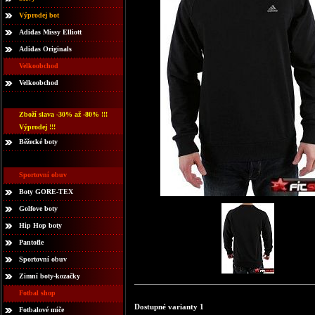
Výprodej bot
Adidas Missy Elliott
Adidas Originals
Velkoobchod
Velkoobchod
Zboží slava -30% až -80% !!!
Výprodej !!!
Běžecké boty
Sportovní obuv
Boty GORE-TEX
Golfove boty
Hip Hop boty
Pantofle
Sportovní obuv
Zimní boty-kozačky
Fotbal shop
Dostupné varianty 1
Fotbalové míče