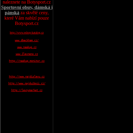
naleznete na Botysport.cz
Sportovní obuv, dámská i
pánská
za skvělé ceny,
které Vám nabízí pouze
Botysport.cz
http://www.eshop-katalog.cz
www.dbeckham.cz/
www.naakup.cz
www.Zlevneno.cz
http://naakup.monitor.cz
http://www.najdislevu.cz
http://www.najduzbozi.cz/
http://levnymarket.cz