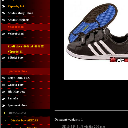
Výprodej bot
Adidas Missy Elliott
Adidas Originals
Velkoobchod
Velkoobchod
Zboží slava -30% až -80% !!!
Výprodej !!!
Běžecké boty
Sportovní obuv
Boty GORE-TEX
Golfove boty
Hip Hop boty
Pantofle
Sportovní obuv
Boty ADIDAS
Dostupné varianty 1
Dámské boty ADIDAS
UK10,5 F45 1/3 vložka 290 mm