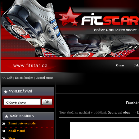
O nás
Jak
<< Zpět
|
Do oblíbených
|
Úvodní strana
VYHLEDÁVÁNÍ
Pánská 
Toto zboží se nachází v oddělení:
Sportovní obuv
>>
B
NAŠE NABÍDKA
Zimní boty-výprodej
Zboží v akci
Slevy