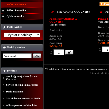
Solární kosmetika
Solární kosmetika
Boty ADIDAS X COUNTRY
Pá
Cyklo součástky
Pánské boty ADIDAS X
Pánské b
COUNTRY
Více info
Více informací
Podle výrobce
Kód:
51
Kód:
4506
Běžná ce
Běžná cena:
2990,-
K
2990,-
Kč
Naše cen
Naše cena:
1290,- 
1290,- Kč
Novinky emailem
Vkládat komentáře mohou pouze registrovaní uživatelé
Přečtěte si
K tomuto zboží j
Velká výprodej dámských bot
Converse
Slevová akce na Puma Ferrari
David Beckham
Jak uběhnout maraton za 100dní
Adidas partner nočního běhu