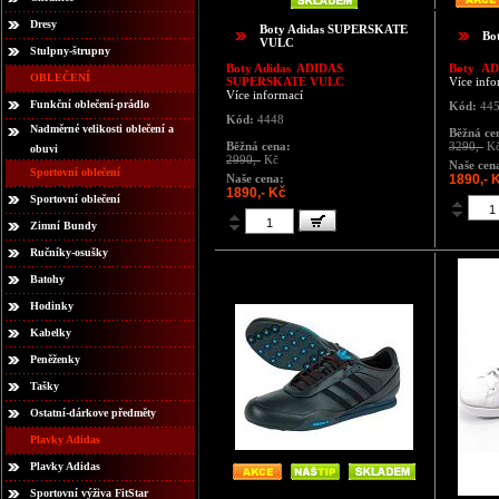
Dresy
Boty Adidas SUPERSKATE
Bo
VULC
Stulpny-štrupny
Boty Adidas ADIDAS
Boty
AD
OBLEČENÍ
SUPERSKATE VULC
Více info
Více informací
Funkční oblečení-prádlo
Kód:
44
Kód:
4448
Nadměrné velikosti oblečení a
Běžná ce
Běžná cena:
3290,-
K
obuvi
2990,-
Kč
Naše cen
Sportovní oblečení
Naše cena:
1890,- 
1890,- Kč
Sportovní oblečení
Zimní Bundy
Ručníky-osušky
Batohy
Hodinky
Kabelky
Peněženky
Tašky
Ostatní-dárkove předměty
Plavky Adidas
Plavky Adidas
Sportovní výživa FitStar