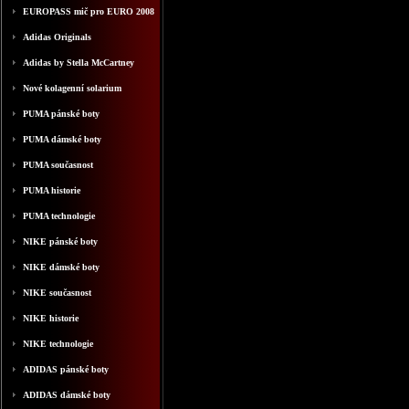
EUROPASS mič pro EURO 2008
Adidas Originals
Adidas by Stella McCartney
Nové kolagenní solarium
PUMA pánské boty
PUMA dámské boty
PUMA současnost
PUMA historie
PUMA technologie
NIKE pánské boty
NIKE dámské boty
NIKE současnost
NIKE historie
NIKE technologie
ADIDAS pánské boty
ADIDAS dámské boty