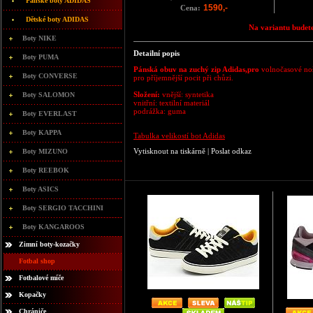
Pánské boty ADIDAS
1590,-
Cena:
Dětské boty ADIDAS
Na variantu budete
Boty NIKE
Detailní popis
Boty PUMA
Pánská obuv na zuchý zip Adidas,pro
volnočasové noš
Boty CONVERSE
pro příjemnější pocit při chůzi.
Složení:
vnější: syntetika
Boty SALOMON
vnitřní: textilní materiál
podrážka: guma
Boty EVERLAST
Boty KAPPA
Tabulka velikostí bot Adidas
Vytisknout na tiskárně
|
Poslat odkaz
Boty MIZUNO
Boty REEBOK
Boty ASICS
Boty SERGIO TACCHINI
Boty KANGAROOS
Zimní boty-kozačky
Fotbal shop
Fotbalové míče
Kopačky
Chrániče