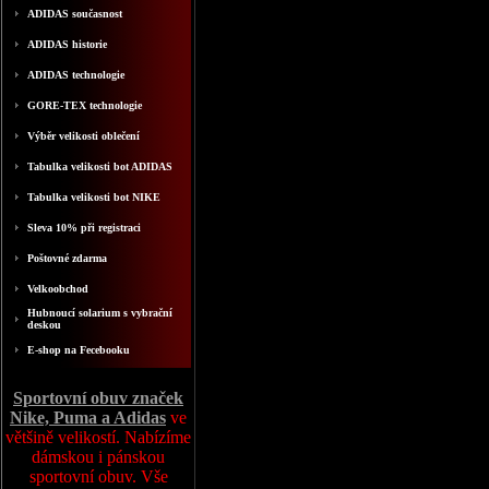
ADIDAS současnost
ADIDAS historie
ADIDAS technologie
GORE-TEX technologie
Výběr velikosti oblečení
Tabulka velikosti bot ADIDAS
Tabulka velikosti bot NIKE
Sleva 10% při registraci
Poštovné zdarma
Velkoobchod
Hubnoucí solarium s vybrační
deskou
E-shop na Fecebooku
Sportovní obuv značek
Nike, Puma a Adidas
ve
většině velikostí. Nabízíme
dámskou i pánskou
sportovní obuv. Vše