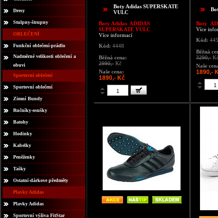
Boty Adidas SUPERSKATE
Bo
Dresy
VULC
Stulpny-štrupny
Boty Adidas ADIDAS
Boty
AD
SUPERSKATE VULC
Více info
OBLEČENÍ
Více informací
Kód:
44
Funkční oblečení-prádlo
Kód:
4448
Běžná ce
Nadměrné velikosti oblečení a
Běžná cena:
3290,-
K
2990,-
Kč
obuvi
Naše cen
Naše cena:
1890,- 
Sportovní oblečení
1890,- Kč
Sportovní oblečení
Zimní Bundy
Ručníky-osušky
Batohy
Hodinky
Kabelky
Peněženky
Tašky
Ostatní-dárkove předměty
Plavky Adidas
Plavky Adidas
Sportovní výživa FitStar