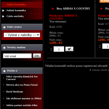
Solární kosmetika
Boty ADIDAS X COUNTRY
Pá
Solární kosmetika
Pánské boty ADIDAS X
Pánské b
Cyklo součástky
COUNTRY
Více info
Více informací
Kód:
51
Kód:
4506
Podle výrobce
Běžná ce
Běžná cena:
2990,-
K
2990,-
Kč
Naše cen
Naše cena:
1290,- 
1290,- Kč
Novinky emailem
Vkládat komentáře mohou pouze registrovaní uživatelé
K tomuto zboží j
Přečtěte si
Velká výprodej dámských bot
Converse
Slevová akce na Puma Ferrari
David Beckham
Jak uběhnout maraton za 100dní
Adidas partner nočního běhu