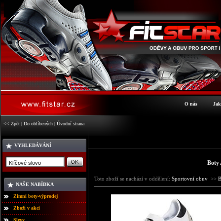
O nás
Jak
<< Zpět
|
Do oblíbených
|
Úvodní strana
VYHLEDÁVÁNÍ
Boty
Toto zboží se nachází v oddělení:
Sportovní obuv
>>
B
NAŠE NABÍDKA
Zimní boty-výprodej
Zboží v akci
Slevy