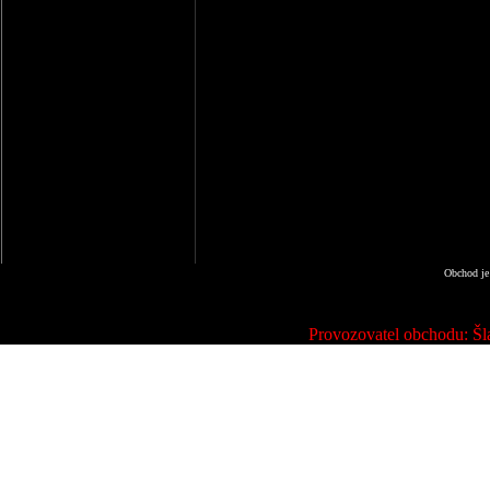
Obchod je
Provozovatel obchodu: Šla