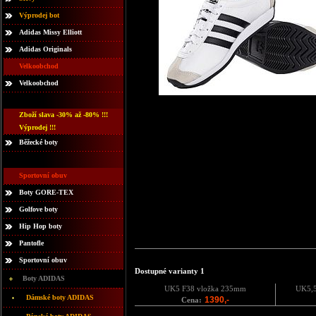
Výprodej bot
Adidas Missy Elliott
Adidas Originals
Velkoobchod
Velkoobchod
Zboží slava -30% až -80% !!!
Výprodej !!!
Běžecké boty
Sportovní obuv
Boty GORE-TEX
Golfove boty
Hip Hop boty
Pantofle
Sportovní obuv
Dostupné varianty 1
Boty ADIDAS
UK5 F38 vložka 235mm
UK5,5
Dámské boty ADIDAS
1390,-
Cena: