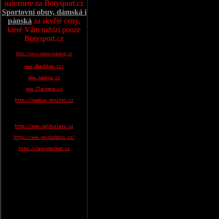
naleznete na Botysport.cz
Sportovní obuv, dámská i
pánská
za skvělé ceny,
které Vám nabízí pouze
Botysport.cz
http://www.eshop-katalog.cz
www.dbeckham.cz/
www.naakup.cz
www.Zlevneno.cz
http://naakup.monitor.cz
http://www.najdislevu.cz
http://www.najduzbozi.cz/
http://levnymarket.cz