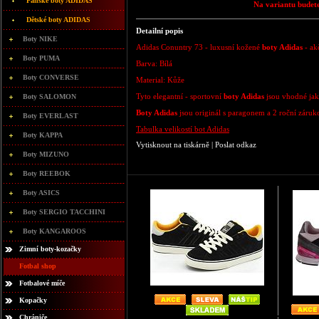
Pánské boty ADIDAS
Na variantu budete
Dětské boty ADIDAS
Detailní popis
Boty NIKE
Adidas Conuntry 73 - luxusní kožené
boty Adidas
- ak
Boty PUMA
Barva: Bílá
Boty CONVERSE
Material: Kůže
Tyto elegantní - sportovní
boty Adidas
jsou vhodné jak 
Boty SALOMON
Boty Adidas
jsou originál s paragonem a 2 roční záruk
Boty EVERLAST
Tabulka velikostí bot Adidas
Boty KAPPA
Vytisknout na tiskárně
|
Poslat odkaz
Boty MIZUNO
Boty REEBOK
Boty ASICS
Boty SERGIO TACCHINI
Boty KANGAROOS
Zimní boty-kozačky
Fotbal shop
Fotbalové míče
Kopačky
Chrániče