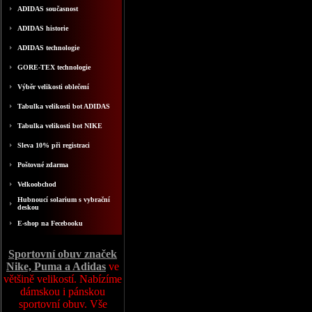
ADIDAS současnost
ADIDAS historie
ADIDAS technologie
GORE-TEX technologie
Výběr velikosti oblečení
Tabulka velikosti bot ADIDAS
Tabulka velikosti bot NIKE
Sleva 10% při registraci
Poštovné zdarma
Velkoobchod
Hubnoucí solarium s vybrační
deskou
E-shop na Fecebooku
Sportovní obuv značek
Nike, Puma a Adidas
ve
většině velikostí. Nabízíme
dámskou i pánskou
sportovní obuv. Vše