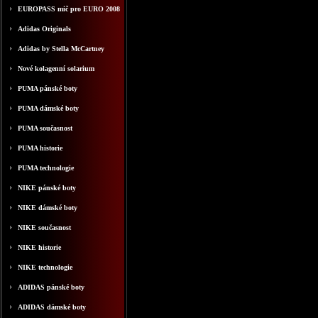
EUROPASS mič pro EURO 2008
Adidas Originals
Adidas by Stella McCartney
Nové kolagenní solarium
PUMA pánské boty
PUMA dámské boty
PUMA současnost
PUMA historie
PUMA technologie
NIKE pánské boty
NIKE dámské boty
NIKE současnost
NIKE historie
NIKE technologie
ADIDAS pánské boty
ADIDAS dámské boty