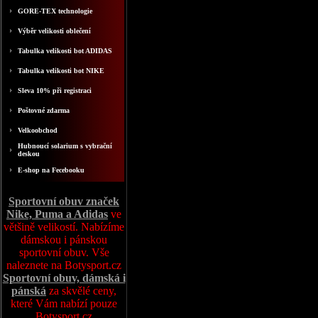
GORE-TEX technologie
Výběr velikosti oblečení
Tabulka velikosti bot ADIDAS
Tabulka velikosti bot NIKE
Sleva 10% při registraci
Poštovné zdarma
Velkoobchod
Hubnoucí solarium s vybrační
deskou
E-shop na Fecebooku
Sportovní obuv značek
Nike, Puma a Adidas
ve
většině velikostí. Nabízíme
dámskou i pánskou
sportovní obuv. Vše
naleznete na Botysport.cz
Sportovní obuv, dámská i
pánská
za skvělé ceny,
které Vám nabízí pouze
Botysport.cz