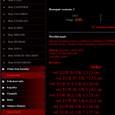
Boty PUMA
Boty CONVERSE
Dostupné varianty 2
Boty SALOMON
UK4
1190,-
Cena:
Boty EVERLAST
Na variantu budete
Boty KAPPA
Boty MIZUNO
Detailní popis
Dámské kotníkové boty z kolekce CLASSICS COURTEE 
Boty REEBOK
každém kroku. Design krásně doplňuje spojení černé ba
Boty ASICS
Složení:
Složení: vnější: kůže
vnitřní: textilní materiál
Boty SERGIO TACCHINI
podrážka: guma
Rozměry:
Boty KANGAROOS
Stélka
Zimní boty-kozačky
vel. EUR 36, UK 3,5
23 cm
Fotbal shop
vel. EUR 37, UK 7
23,5 cm
Fotbalové míče
vel. EUR 37,5, UK 4,5
24 cm
Kopačky
vel. EUR 38, UK 5
24,5 cm
Chrániče
vel. EUR 38,5, UK 5,5
25 cm
Dresy
vel. EUR 39, UK 6
25,5 cm
vel. EUR 40, UK 6,5
26 cm
Stulpny-štrupny
vel. EUR 41, UK 7,5
27 cm
OBLEČENÍ