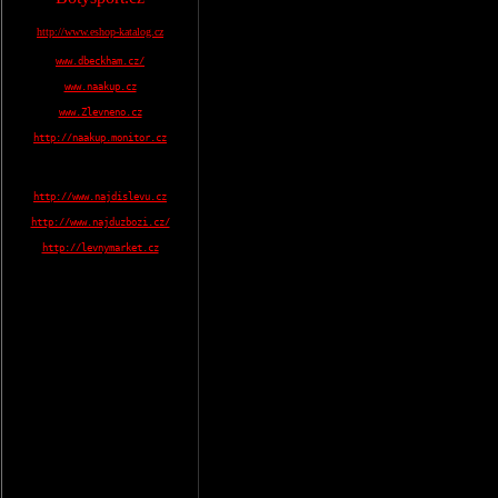
http://www.eshop-katalog.cz
www.dbeckham.cz/
www.naakup.cz
www.Zlevneno.cz
http://naakup.monitor.cz
http://www.najdislevu.cz
http://www.najduzbozi.cz/
http://levnymarket.cz