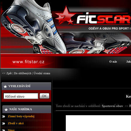
O nás
Jak
<< Zpět
|
Do oblíbených
|
Úvodní strana
VYHLEDÁVÁNÍ
Kot
Toto zboží se nachází v oddělení:
Sportovní obuv
>>
NAŠE NABÍDKA
Zimní boty-výprodej
Zboží v akci
Slevy