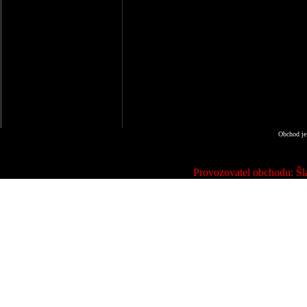
Obchod je
Provozovatel obchodu: Šla