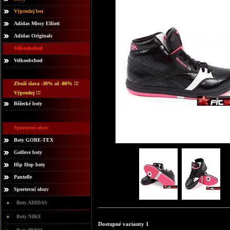
Výprodej bot
Adidas Missy Elliott
Adidas Originals
Velkoobchod
Velkoobchod
Zboží slava -30% až -80% !!!
Výprodej !!!
Běžecké boty
Sportovní obuv
Boty GORE-TEX
Golfove boty
Hip Hop boty
Pantofle
Sportovní obuv
Boty ADIDAS
Boty NIKE
Dostupné varianty 1