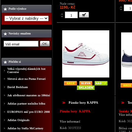
990,- K
Naše cena:
1190,- Kč
Podle výrobce
Novinky emailem
Přečtěte si
Velká výprodej dámských bot
Converse
Slevová akce na Puma Ferrari
David Beckham
Jak uběhnout maraton za 100dní
Pánske boty KAPPA
Te
Adidas partner nočního běhu
Pánske boty KAPPA
Tenisky 
EUROPASS mič pro EURO 2008
Více info
Adidas Originals
Kód:
30
Více informací
Kód:
301FEE0
Běžná ce
Adidas by Stella McCartney
1590,-
K