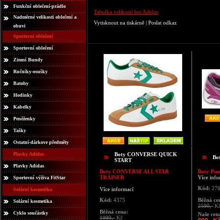
Funkční oblečení-prádlo
Tabulka velikostí bot Adidas
Nadměrné velikosti oblečení a
Vytisknout na tiskárně
|
Poslat odkaz
obuvi
Sportovní oblečení
Sportovní oblečení
Zimní Bundy
Ručníky-osušky
Batohy
Hodinky
Kabelky
Peněženky
Tašky
Ostatní-dárkove předměty
Plavky Adidas
Boty CONVERSE QUICK
Bo
START
Plavky Adidas
Boty CONVERSE ALL STAR
Boty Pu
TRAINER
Více info
Sportovní výživa FitStar
Kód:
276
Více informací
Solární kosmetika
Kód:
4375
Běžná ce
Solární kosmetika
2590,-
K
Běžná cena:
Cyklo součástky
Naše cen
1990,-
Kč