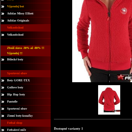
Výprodej bot
Adidas Missy Elliott
Adidas Originals
Velkoobchod
Velkoobchod
Zboží slava -30% až -80% !!!
Výprodej !!!
Běžecké boty
Sportovní obuv
Boty GORE-TEX
Golfove boty
Hip Hop boty
Pantofle
Sportovní obuv
Zimní boty-kozačky
Fotbal shop
Dostupné varianty 1
Fotbalové míče