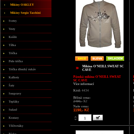
Mikiny OAKLEY
Mikiny Sergio Tacchini
Svetry
Vesty
Košile
Tílka
Trička
Polo trička
Mikina O'NEILL SWEAT SC
Trička dlouhý rukáv
CAVE
Pánská mikina
O'NEILL SWEAT
Kalhoty
SC CAVE
Více informací
Šaty
Kód:
4434
Soupravy
Běžná cena:
2490,-
Kč
Tepláky
Naše cena:
Sukně
1190,- Kč
Kratasy
Třičtvrtáky
Pásky