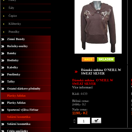
Šály
Čepice
Kšiltovky
Ponožky
Zimní Bundy
Ručníky-osušky
Batohy
Hodinky
Kabelky
Dámská mikina O'NEILL W
SWEAT SILVER
Peněženky
Dámská mikina
O'NEILL W
Tašky
SWEAT SILVER
Více informací
Ostatní-dárkove předměty
Kód:
4439
Plavky Adidas
Běžná cena:
Plavky Adidas
2490,-
Kč
Naše cena:
Sportovní výživa FitStar
1190,- Kč
Solární kosmetika
Solární kosmetika
Cyklo součástky