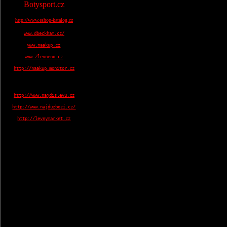
Botysport.cz
http://www.eshop-katalog.cz
www.dbeckham.cz/
www.naakup.cz
www.Zlevneno.cz
http://naakup.monitor.cz
http://www.najdislevu.cz
http://www.najduzbozi.cz/
http://levnymarket.cz