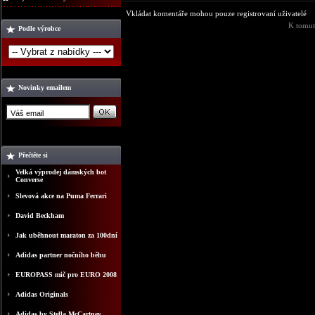
Vkládat komentáře mohou pouze registrovaní uživatelé
K tomut
Podle výrobce
Novinky emailem
Přečtěte si
Velká výprodej dámských bot
Converse
Slevová akce na Puma Ferrari
David Beckham
Jak uběhnout maraton za 100dní
Adidas partner nočního běhu
EUROPASS mič pro EURO 2008
Adidas Originals
Adidas by Stella McCartney