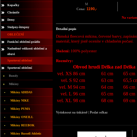
M
Kopačky
1190,-
Cena:
Chrániče
Na variant
Dresy
Stulpny-štrupny
Detailní popis
OBLEČENÍ
Dámská fleecová mikina, červené barvy, zapínání 
materiál, který jistě oceníte v chladném počasí.
Funkční oblečení-prádlo
Nadměrné velikosti oblečení a
Složení:
100% polyester
obuvi
Rozměry:
Sportovní oblečení
Obvod hrudi
Délka zad
Délka
Sportovní oblečení
vel. XS
86 cm
61 cm
65 cm
Bundy
vel. S
92 cm
63 cm
65,5 c
Mikiny
vel. M
94 cm
64 cm
66 cm
Mikiny ADIDAS
vel. L
96 cm
65 cm
68 cm
vel. XL
98 cm
68 cm
69 cm
Mikiny NIKE
Mikiny PUMA
Vytisknout na tiskárně
|
Poslat odkaz
Mikiny ONEILL
Mikiny REEBOK
Mikiny Russell Athletic