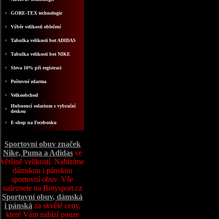
GORE-TEX technologie
Výběr velikosti oblečení
Tabulka velikosti bot ADIDAS
Tabulka velikosti bot NIKE
Sleva 10% při registraci
Poštovné zdarma
Velkoobchod
Hubnoucí solarium s vybrační
deskou
E-shop na Fecebooku
Sportovní obuv značek
Nike, Puma a Adidas
ve
většině velikostí. Nabízíme
dámskou i pánskou
sportovní obuv. Vše
naleznete na Botysport.cz
Sportovní obuv, dámská
i pánská
za skvělé ceny,
které Vám nabízí pouze