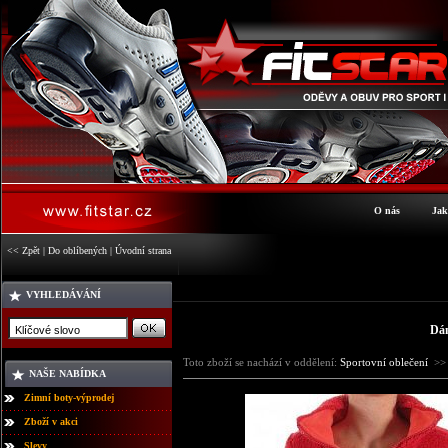
O nás
Jak
<< Zpět
|
Do oblíbených
|
Úvodní strana
VYHLEDÁVÁNÍ
Dám
Toto zboží se nachází v oddělení:
Sportovní oblečení
>
NAŠE NABÍDKA
Zimní boty-výprodej
Zboží v akci
Slevy