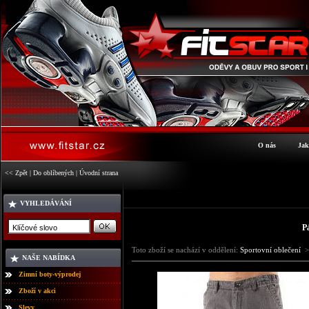
O nás
Jak
<< Zpět
|
Do oblíbených
|
Úvodní strana
VYHLEDÁVÁNÍ
P
Toto zboží se nachází v oddělení:
Sportovní oblečení
>
NAŠE NABÍDKA
Zimní boty-výprodej
Zboží v akci
Slevy