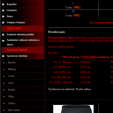
L
Kopačky
990,-
Cena:
Chrániče
M
990,-
Cena:
Dresy
Stulpny-štrupny
Na variantu budete
OBLEČENÍ
Detailní popis
Funkční oblečení-prádlo
Pánské kalhoty Nike
, šedé barvy, na bocích kapsy, na
Nadměrné velikosti oblečení a
utažení, zapínání na zip + knoflík,uvnitř v pase všité š
obuvi
Složení: 100% bavlna
Sportovní oblečení
Rozměry:
Sportovní oblečení
Obvod pasu
Vnější délka nohavic
V
vel. L
96 cm
109 cm
8
Bundy
vel. M
94 cm
114 cm
8
Mikiny
vel. S
82 cm
108 cm
7
Svetry
vel. XL
98 cm
113 cm
8
vel. XXL
104 cm
114 cm
8
Vesty
Vytisknout na tiskárně
|
Poslat odkaz
Košile
Tílka
Trička
Polo trička