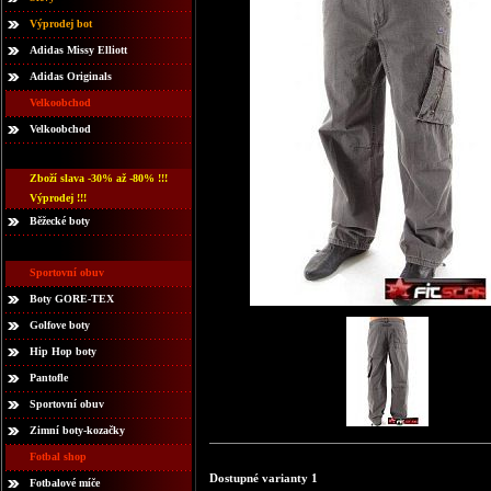
Výprodej bot
Adidas Missy Elliott
Adidas Originals
Velkoobchod
Velkoobchod
Zboží slava -30% až -80% !!!
Výprodej !!!
Běžecké boty
Sportovní obuv
Boty GORE-TEX
Golfove boty
Hip Hop boty
Pantofle
Sportovní obuv
Zimní boty-kozačky
Fotbal shop
Dostupné varianty 1
Fotbalové míče