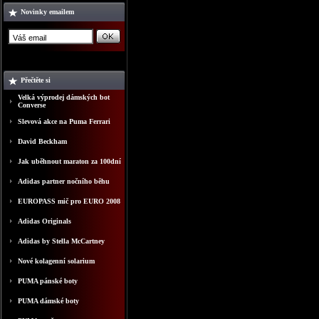
Novinky emailem
Přečtěte si
Velká výprodej dámských bot
Converse
Slevová akce na Puma Ferrari
David Beckham
Jak uběhnout maraton za 100dní
Adidas partner nočního běhu
EUROPASS mič pro EURO 2008
Adidas Originals
Adidas by Stella McCartney
Nové kolagenní solarium
PUMA pánské boty
PUMA dámské boty