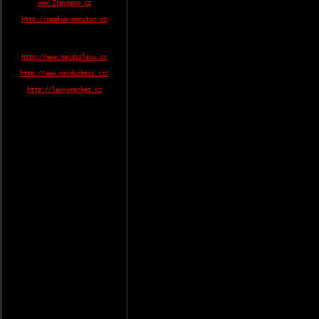
www.Zlevneno.cz
http://naakup.monitor.cz
http://www.najdislevu.cz
http://www.najduzbozi.cz/
http://levnymarket.cz