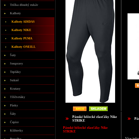
Trička dlouhý rukáv
Kalhoty
Kalhoty ADIDAS
Kalhoty NIKE
Kalhoty PUMA
Kalhoty ONEILL
Šaty
Soupravy
Tepláky
Sukně
Kratasy
Třičtvrtáky
Pásky
Šály
Pánské běžecké elasťáky Nike
Pá
STRIKE
Čepice
Pánské běžecké elasťáky Nike
Kšiltovky
STRIKE
Více info
Ponožky