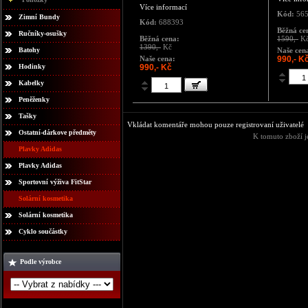
Více informací
Kód:
56
Zimní Bundy
Kód:
688393
Běžná ce
Ručníky-osušky
Běžná cena:
1590,-
K
1390,-
Kč
Batohy
Naše cen
Naše cena:
990,- K
Hodinky
990,- Kč
Kabelky
Peněženky
Tašky
Vkládat komentáře mohou pouze registrovaní uživatelé
Ostatní-dárkove předměty
K tomuto zboží j
Plavky Adidas
Plavky Adidas
Sportovní výživa FitStar
Solární kosmetika
Solární kosmetika
Cyklo součástky
Podle výrobce