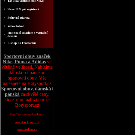
Tabulka velikosti bot NIKE
Sleva 10% při registraci
Poštovné zdarma
Velkoobchod
Hubnoucí solarium s vybrační
deskou
E-shop na Fecebooku
Sportovní obuv značek
Nike, Puma a Adidas
ve
většině velikostí. Nabízíme
dámskou i pánskou
sportovní obuv. Vše
naleznete na Botysport.cz
Sportovní obuv, dámská i
pánská
za skvělé ceny,
které Vám nabízí pouze
Botysport.cz
http://www.eshop-katalog.cz
www.dbeckham.cz/
www.naakup.cz