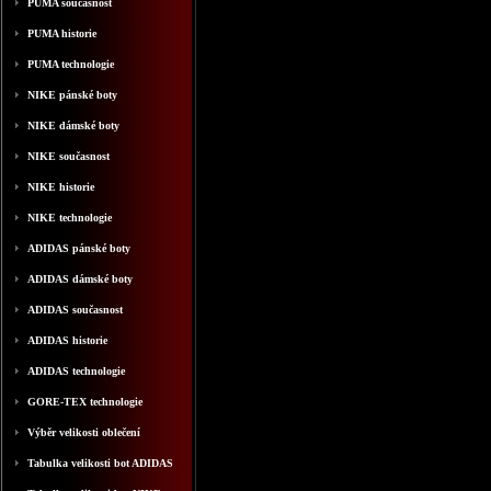
PUMA současnost
PUMA historie
PUMA technologie
NIKE pánské boty
NIKE dámské boty
NIKE současnost
NIKE historie
NIKE technologie
ADIDAS pánské boty
ADIDAS dámské boty
ADIDAS současnost
ADIDAS historie
ADIDAS technologie
GORE-TEX technologie
Výběr velikosti oblečení
Tabulka velikosti bot ADIDAS