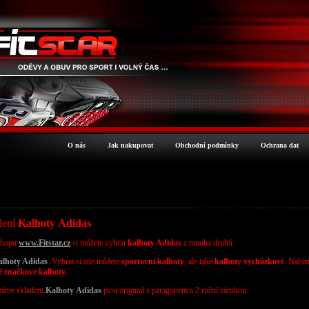
O nás
Jak nakupovat
Obchodní podmínky
Ochrana dat
Sportovní oblečení - Kalhoty - 
ělení
Kalhoty Adidas
shopu
www.Fitstar.cz
si můžete vybrat
kalhoty Adidas
z mnoha druhů.
alhoty
Adidas
.Vybrat si
zde můžete
sportovní kalhoty
, ale také
kalhoty
vycházkové
. Nabí
é značkove kalhoty
.
máme skladem
.
Kalhoty
Adidas
jsou original s paragonem a 2 roční zárukou.