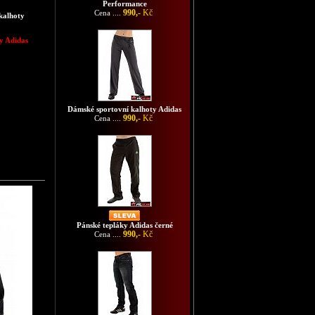
Performance
990,-
Kč
Cena ....
kalhoty
y Adidas
Dámské sportovní kalhoty Adidas
990,-
Kč
Cena ....
Pánské tepláky Adidas černé
990,-
Kč
Cena ....