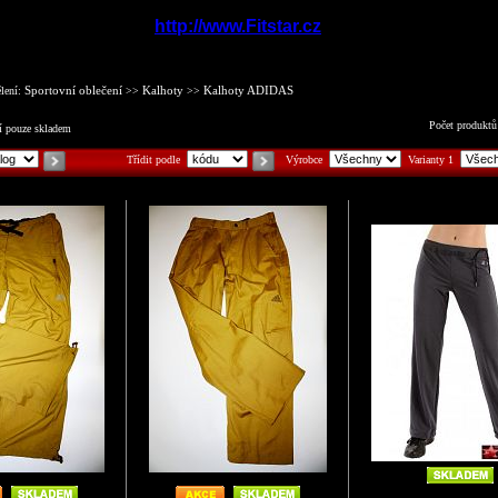
http://www.Fitstar.cz
Sportovní oblečení
Kalhoty
Kalhoty ADIDAS
ělení:
>>
>>
Počet produktů
í pouze skladem
Třídit podle
Výrobce
Varianty 1