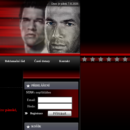
Dnes je pátek 7.8.2026
Reklamační řád
Časté dotazy
Kontakt
PŘIHLÁŠENÍ
Kalhoty ADIDAS
STAV:
nepřihlášen
Email:
Heslo:
zíme
pánské,
Registrace
KOŠÍK