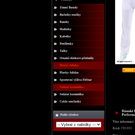
Zimní Bundy
Ručníky-osušky
Batohy
Hodinky
Kabelky
Peněženky
Tašky
Ostatní-dárkove předměty
Plavky Adidas
Plavky Adidas
Sportovní výživa FitStar
Solární kosmetika
Solární kosmetika
Cyklo součástky
Dámské k
Perform
Podle výrobce
Více informací
Kód:
FB1891