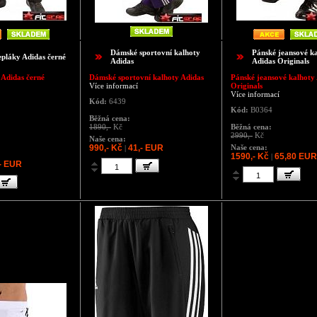
Dámské sportovní kalhoty
Pánské jeansové k
epláky Adidas černé
Adidas
Adidas Originals
 Adidas černé
Dámské sportovní kalhoty Adidas
Pánské jeansové kalhoty
Více informací
Originals
Více informací
Kód:
6439
Kód:
B0364
Běžná cena:
1890,-
Kč
Běžná cena:
2990,-
Kč
Naše cena:
990,- Kč
41,- EUR
Naše cena:
|
1590,- Kč
65,80 EUR
|
- EUR