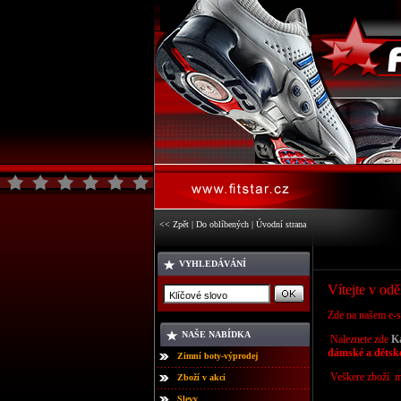
<< Zpět
|
Do oblíbených
|
Úvodní strana
VYHLEDÁVÁNÍ
Vítejte v od
Zde na našem e-
NAŠE NABÍDKA
Naleznete zde
K
dámské a dětsk
Zimní boty-výprodej
Veškere zboží 
Zboží v akci
Slevy