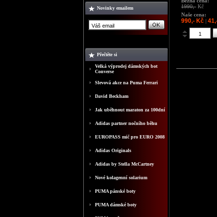
Běžná cena:
1990,-
Kč
Novinky emailem
Naše cena:
990,- Kč
41,
|
Přečtěte si
Velká výprodej dámských bot
Converse
Slevová akce na Puma Ferrari
David Beckham
Jak uběhnout maraton za 100dní
Adidas partner nočního běhu
EUROPASS mič pro EURO 2008
Adidas Originals
Adidas by Stella McCartney
Nové kolagenní solarium
PUMA pánské boty
PUMA dámské boty