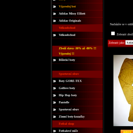
Výprodej bot
Adidas Missy Elliott
Adidas Originals
Nacházíte se v odd
Velkoobchod
Zobrazit zbož
Velkoobchod
Zobrazit jako
Zboží slava -30% až -80% !!!
Výprodej !!!
Běžecké boty
Sportovní obuv
Boty GORE-TEX
Golfove boty
Hip Hop boty
Pantofle
Sportovní obuv
Zimní boty-kozačky
Fotbal shop
Fotbalové míče