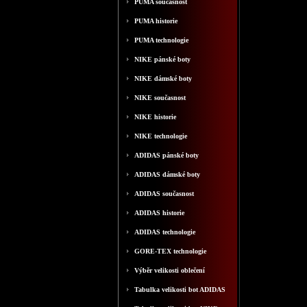
PUMA současnost
PUMA historie
PUMA technologie
NIKE pánské boty
NIKE dámské boty
NIKE současnost
NIKE historie
NIKE technologie
ADIDAS pánské boty
ADIDAS dámské boty
ADIDAS současnost
ADIDAS historie
ADIDAS technologie
GORE-TEX technologie
Výběr velikosti oblečení
Tabulka velikosti bot ADIDAS