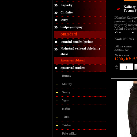
Kopačky
Kalhoty
Yocum P
Chrániče
Dámské Kalhoty
Dresy
postranními ka
příjemný materi
Stulpny-štrupny
Akční výprodej
Více informací
OBLEČENÍ
Kód:
059763
Funkční oblečení-prádlo
Běžná cena:
Nadměrné velikosti oblečení a
2290,-
Kč
obuvi
Naše cena:
1290,- Kč
5
|
Sportovní oblečení
Sportovní oblečení
Bundy
Mikiny
Svetry
Vesty
Košile
Tílka
Trička
Polo trička