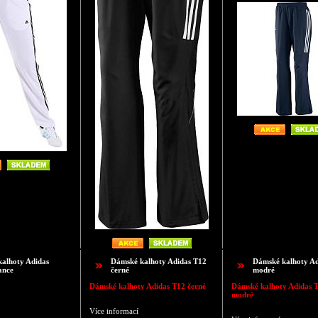
alhoty Adidas
Dámské kalhoty Adidas T12
Dámské kalhoty Ad
ance
černé
modré
Dámské kalhoty Adidas T12 černé
Dámské kalhoty Adidas 
modré
Více informací