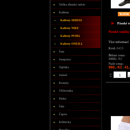
Trička dlouhý rukáv
Kalhoty
Kalhoty ADIDAS
Pánské t
Kalhoty NIKE
Pánské tepláky
Kalhoty PUMA
Více informací
Kalhoty ONEILL
Kód:
6415
Šaty
Běžná cena:
1890,-
Kč
Soupravy
Naše cena:
990,- Kč
41,
Tepláky
|
Sukně
Kratasy
Třičtvrtáky
Pásky
Šály
Čepice
Kšiltovky
Ponožky