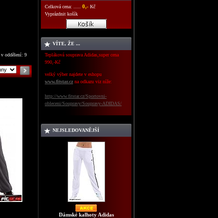
0,-
Celková cena: .....
Kč
Vyprázdnit košík
VÍTE, ŽE ...
 v oddělení: 9
Tepláková souprava Adidas,super cena
990,-Kč
velký výber najdete v eshopu
www.fitstar.cz
na odkazu viz níže:
http://www.fitstar.cz/Sportovni-
obleceni/Soupravy/Soupravy-ADIDAS/
NEJSLEDOVANĚJŠÍ
Dámské kalhoty Adidas