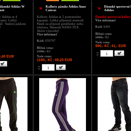
 dámské Adidas W
Kalhoty pánske Adidas Anzo
Dámské sportovní 
ant
Canvas
Adidas
 Adidas se 4
Kalhoty Adidas se 2 postranními
Dámské sportovní kalhot
psami. Lehký
kapsami. Lehký příjemný materiál.
Více informací
ál . Stažení páskem.
Pásek na připnutí peněženky nebo
Kód:
6401
!
telefonu. Materiál NANO-TEX.
Akční výprodej!
Běžná cena:
Více informací
1890,-
Kč
Kód:
059797
Naše cena:
990,- Kč
41,- EUR
|
Běžná cena:
2490,-
Kč
3,40 EUR
Naše cena:
1190,- Kč
49,20 EUR
|