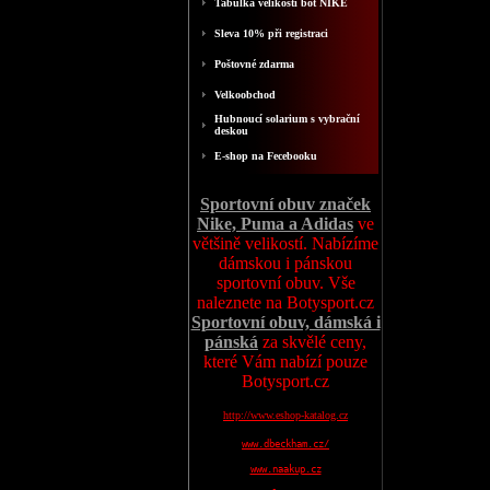
Tabulka velikosti bot NIKE
Sleva 10% při registraci
Poštovné zdarma
Velkoobchod
Hubnoucí solarium s vybrační
deskou
E-shop na Fecebooku
Sportovní obuv značek
Nike, Puma a Adidas
ve
většině velikostí. Nabízíme
dámskou i pánskou
sportovní obuv. Vše
naleznete na Botysport.cz
Sportovní obuv, dámská i
pánská
za skvělé ceny,
které Vám nabízí pouze
Botysport.cz
http://www.eshop-katalog.cz
www.dbeckham.cz/
www.naakup.cz