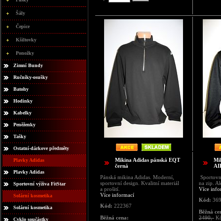
Šály
Čepice
Kšiltovky
Ponožky
Zimní Bundy
Ručníky-osušky
Batohy
Hodinky
Kabelky
Peněženky
Tašky
Ostatní-dárkove předměty
Mikina Adidas pánská EQT
Mi
Plavky Adidas
černá
AI
Plavky Adidas
Pánská mikina Adidas. Moderní,
Sportovn
sportovní design. Kvalitní materiál
na zip. A
Sportovní výživa FitStar
a prošití.
Více info
Více informací
Solární kosmetika
Kód:
369
Kód:
222367
Solární kosmetika
Běžná ce
Běžná cena:
2490,-
K
Cyklo součástky