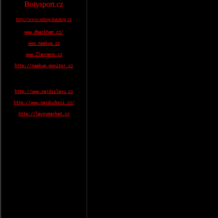
Botysport.cz
http://www.eshop-katalog.cz
www.dbeckham.cz/
www.naakup.cz
www.Zlevneno.cz
http://naakup.monitor.cz
http://www.najdislevu.cz
http://www.najduzbozi.cz/
http://levnymarket.cz