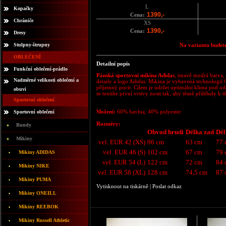
L
Kopačky
1390,-
Cena:
Chrániče
XS
1390,-
Cena:
Dresy
Stulpny-štrupny
Na variantu budete
OBLEČENÍ
Detailní popis
Funkční oblečení-prádlo
Pánská sportovní mikina Adidas
, tmavě modrá barva, 
Nadměrné velikosti oblečení a
detaily a logo Adidas. Mikina je vybavená technologií
příjemný pocit. Cílem je udržet optimální klima pod od
obuvi
se textilie první vrstvy nosit tak, aby těsně přiléhaly k t
Sportovní oblečení
Složení:
60% bavlna, 40% polyester
Sportovní oblečení
Rozměry:
Bundy
Obvod hrudi
Délka zad
Dél
Mikiny
vel. EUR 42 (XS)
96 cm
63 cm
77 
vel. EUR 46 (S)
102 cm
67 cm
79 
Mikiny ADIDAS
vel. EUR 54 (L)
122 cm
72 cm
84 
Mikiny NIKE
vel. EUR 58 (XL)
128 cm
74,5 cm
87 
Mikiny PUMA
Vytisknout na tiskárně
|
Poslat odkaz
Mikiny ONEILL
Mikiny REEBOK
Mikiny Russell Athletic