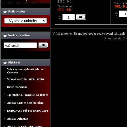
2490,-
Kč
Naše cen
Naše cena:
790,- K
990,- Kč
Podle výrobce
Vkládat komentáře mohou pouze registrovaní uživatelé
Novinky emailem
K tomuto zboží j
Přečtěte si
Velká výprodej dámských bot
Converse
Slevová akce na Puma Ferrari
David Beckham
Jak uběhnout maraton za 100dní
Adidas partner nočního běhu
EUROPASS mič pro EURO 2008
Adidas Originals
Adidas by Stella McCartney