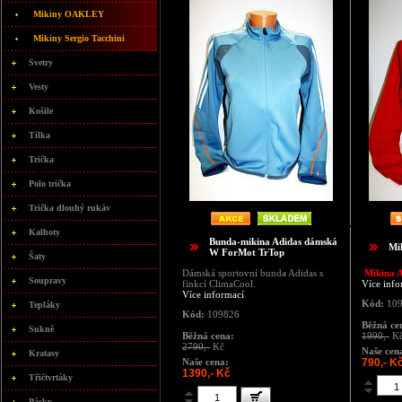
Mikiny OAKLEY
Mikiny Sergio Tacchini
Svetry
Vesty
Košile
Tílka
Trička
Polo trička
Trička dlouhý rukáv
Kalhoty
Bunda-mikina Adidas dámská
Mi
W ForMot TrTop
Šaty
Dámská sportovní bunda Adidas s
Mikina A
Soupravy
finkcí ClimaCool.
Více info
Více informací
Kód:
109
Tepláky
Kód:
109826
Běžná ce
Sukně
Běžná cena:
1990,-
K
2790,-
Kč
Naše cen
Kratasy
Naše cena:
790,- K
1390,- Kč
Třičtvrtáky
Pásky