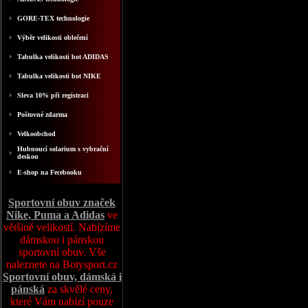
GORE-TEX technologie
Výběr velikosti oblečení
Tabulka velikosti bot ADIDAS
Tabulka velikosti bot NIKE
Sleva 10% při registraci
Poštovné zdarma
Velkoobchod
Hubnoucí solarium s vybrační
deskou
E-shop na Fecebooku
Sportovní obuv značek
Nike, Puma a Adidas
ve
většině velikostí. Nabízíme
dámskou i pánskou
sportovní obuv. Vše
naleznete na Botysport.cz
Sportovní obuv, dámská i
pánská
za skvělé ceny,
které Vám nabízí pouze