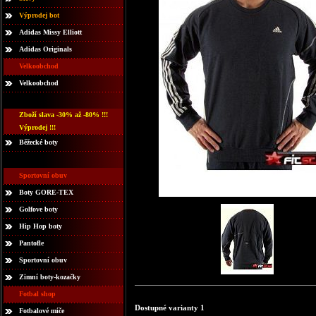
Výprodej bot
Adidas Missy Elliott
Adidas Originals
Velkoobchod
Velkoobchod
Zboží slava -30% až -80% !!!
Výprodej !!!
Běžecké boty
Sportovní obuv
Boty GORE-TEX
Golfove boty
Hip Hop boty
Pantofle
Sportovní obuv
Zimní boty-kozačky
Fotbal shop
Dostupné varianty 1
Fotbalové míče