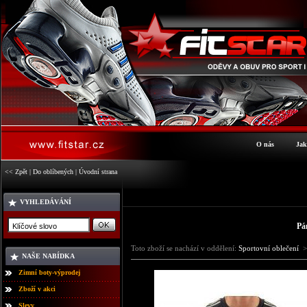
O nás
Jak
<< Zpět
|
Do oblíbených
|
Úvodní strana
VYHLEDÁVÁNÍ
Pá
Toto zboží se nachází v oddělení:
Sportovní oblečení
>
NAŠE NABÍDKA
Zimní boty-výprodej
Zboží v akci
Slevy