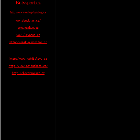
Botysport.cz
http://www.eshop-katalog.cz
www.dbeckham.cz/
www.naakup.cz
www.Zlevneno.cz
http://naakup.monitor.cz
http://www.najdislevu.cz
http://www.najduzbozi.cz/
http://levnymarket.cz