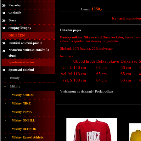
L
Kopačky
1350,-
Cena:
Chrániče
Na variantu budete
Dresy
Stulpny-štrupny
Detailní popis
OBLEČENÍ
Pánská mikina Nike se stojáčkem ke krku
, černá barv
rukávů a spodní lem staženy do patentu.
Funkční oblečení-prádlo
Složení: 80% bavlna, 20% polyester
Nadměrné velikosti oblečení a
obuvi
Rozměry:
Obvod hrudi
Délka rukávu
Délka zad
Š
Sportovní oblečení
vel. L
126 cm
67 cm
66 cm
4
Sportovní oblečení
vel. M
118 cm
65 cm
65 cm
4
Bundy
vel. S
108 cm
64 cm
63 cm
4
Mikiny
Vytisknout na tiskárně
|
Poslat odkaz
Mikiny ADIDAS
Mikiny NIKE
Mikiny PUMA
Mikiny ONEILL
Mikiny REEBOK
Mikiny Russell Athletic