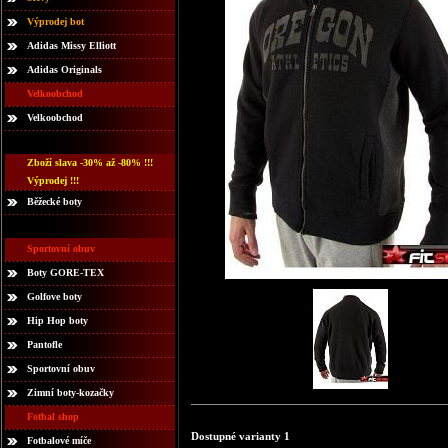
Výprodej bot
Adidas Missy Elliott
Adidas Originals
Velkoobchod
Velkoobchod
Zboží slava -30% až -80% !!!
Výprodej !!!
Běžecké boty
Sportovní obuv
Boty GORE-TEX
Golfove boty
Hip Hop boty
Pantofle
Sportovní obuv
Zimní boty-kozačky
Fotbal shop
Dostupné varianty 1
Fotbalové míče