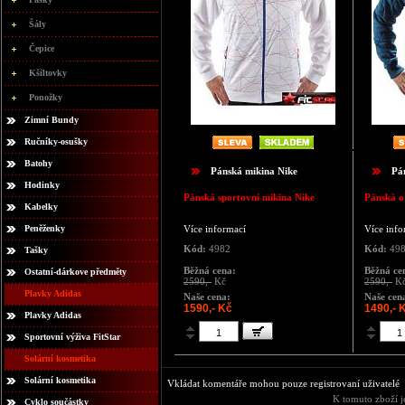
Šály
Čepice
Kšiltovky
Ponožky
Zimní Bundy
Ručníky-osušky
Batohy
Pánská mikina Nike
Pá
Hodinky
Pánská sportovní mikina Nike
Pánská o
Kabelky
Peněženky
Více informací
Více info
Kód:
4982
Kód:
49
Tašky
Běžná cena:
Běžná ce
Ostatní-dárkove předměty
2590,-
Kč
2590,-
K
Plavky Adidas
Naše cena:
Naše cen
1590,- Kč
1490,- 
Plavky Adidas
Sportovní výživa FitStar
Solární kosmetika
Solární kosmetika
Vkládat komentáře mohou pouze registrovaní uživatelé
K tomuto zboží j
Cyklo součástky