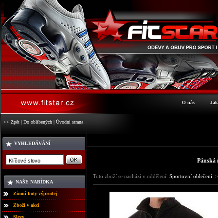
O nás
Jak
<< Zpět
|
Do oblíbených
|
Úvodní strana
VYHLEDÁVÁNÍ
Pánská 
Toto zboží se nachází v oddělení:
Sportovní oblečení
>
NAŠE NABÍDKA
Zimní boty-výprodej
Zboží v akci
Slevy