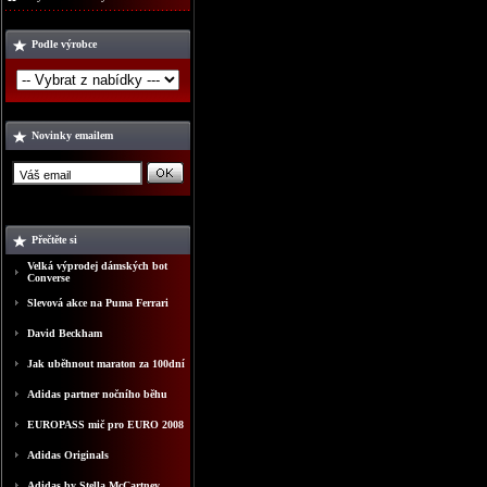
Podle výrobce
Novinky emailem
Přečtěte si
Velká výprodej dámských bot
Converse
Slevová akce na Puma Ferrari
David Beckham
Jak uběhnout maraton za 100dní
Adidas partner nočního běhu
EUROPASS mič pro EURO 2008
Adidas Originals
Adidas by Stella McCartney