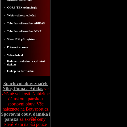
GORE-TEX technologie
Výběr velikosti oblečení
Tabulka velikosti bot ADIDAS
Tabulka velikosti bot NIKE
Sleva 10% při registraci
Poštovné zdarma
Velkoobchod
Hubnoucí solarium s vybrační
deskou
E-shop na Fecebooku
Sportovní obuv značek
Nike, Puma a Adidas
ve
většině velikostí. Nabízíme
dámskou i pánskou
sportovní obuv. Vše
naleznete na Botysport.cz
Sportovní obuv, dámská i
pánská
za skvělé ceny,
které Vám nabízí pouze