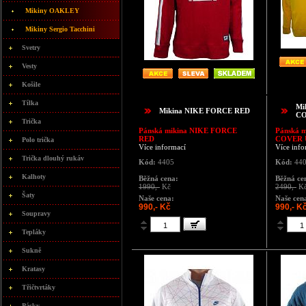
Mikiny OAKLEY
Mikiny Sergio Tacchini
Svetry
Vesty
Košile
Tílka
Mi
Mikina NIKE FORCE RED
CO
Trička
Pánská mikina
NIKE FORCE
Pánská 
RED
COVER 
Polo trička
Více informací
Více info
Trička dlouhý rukáv
Kód:
4405
Kód:
44
Kalhoty
Běžná cena:
Běžná ce
1990,-
Kč
2490,-
K
Šaty
Naše cena:
Naše cen
990,- Kč
990,- K
Soupravy
Tepláky
Sukně
Kratasy
Třičtvrtáky
Pásky