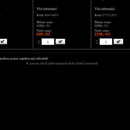
Více informací
Více informací
2
Kód:
06474803
Kód:
07315303
Běžná cena:
Běžná cena:
1390,-
Kč
3399,-
Kč
Naše cena:
Naše cena:
690,- Kč
2190,- Kč
Komentáře ke zboží Dámská taška Hea
ohou pouze registrovaní uživatelé
K tomuto zboží ještě nenapsal nikdo žádný komentář