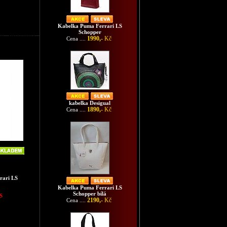
Kabelka Puma Ferrari LS
Schopper
d - růžovobílá
1990,-
Kč
Cena ....
kabelka Desigual
1890,-
Kč
Cena ....
rari LS
Kabelka Puma Ferrari LS
Schopper bílá
S
2190,-
Kč
Cena ....