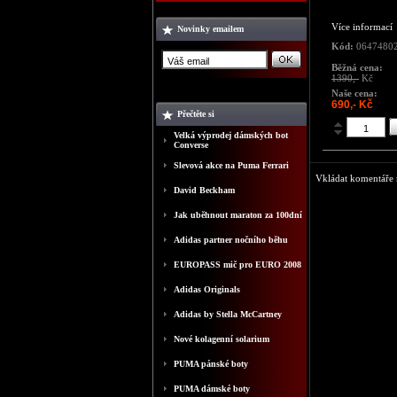
Více informací
Novinky emailem
Kód:
0647480
Běžná cena:
1390,-
Kč
Naše cena:
690,- Kč
Přečtěte si
Velká výprodej dámských bot
Converse
Slevová akce na Puma Ferrari
Vkládat komentáře m
David Beckham
Jak uběhnout maraton za 100dní
Adidas partner nočního běhu
EUROPASS mič pro EURO 2008
Adidas Originals
Adidas by Stella McCartney
Nové kolagenní solarium
PUMA pánské boty
PUMA dámské boty