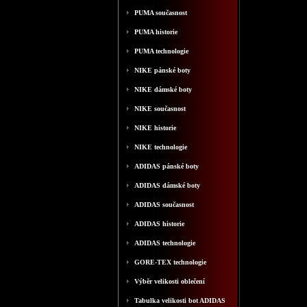
PUMA současnost
PUMA historie
PUMA technologie
NIKE pánské boty
NIKE dámské boty
NIKE současnost
NIKE historie
NIKE technologie
ADIDAS pánské boty
ADIDAS dámské boty
ADIDAS současnost
ADIDAS historie
ADIDAS technologie
GORE-TEX technologie
Výběr velikosti oblečení
Tabulka velikosti bot ADIDAS