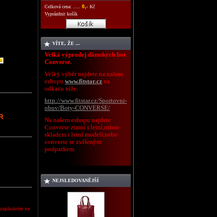
0,-
Celková cena: .....
Kč
Vyprázdnit košík
VÍTE, ŽE ...
Velká výprodej dámských bot
Converse.
Velký výběr najdete na našem
eshopu
www.fitstar.cz
na
odkazu níže.
http://www.fitstar.cz/Sportovni-
obuv/Boty-CONVERSE/
R
Na našem eshopu najdete
Converse zimní i letní,máme
skladem i letní modeli,nebo
converse se zvíšeným
podpatkem.
NEJSLEDOVANĚJŠÍ
 zapínáním na