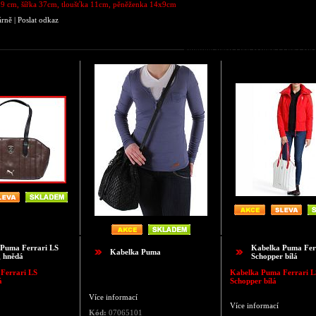
9 cm, šířka 37cm, tloušťka 11cm, pěněženka 14x9cm
árně
|
Poslat odkaz
Podobné zboží jako Dámská taška Hea
 Puma Ferrari LS
Kabelka Puma Fer
Kabelka Puma
 hnědá
Schopper bílá
Ferrari LS
Kabelka Puma Ferrari L
á
Schopper bílá
Více informací
Více informací
Kód:
07065101