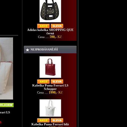
Adidas kabelka SHOPPING QUE
černá
590,-
Kč
Cena ....
NEJPRODÁVANĚJŠÍ
Kabelka Puma Ferrari LS
Schopper
1990,-
Kč
Cena ....
rari LS
S
Kabelka Puma Ferrari bílá