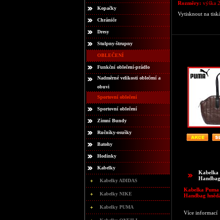
Rozměry:
výška 2
Kopačky
Vytisknout na tisk
Chrániče
Dresy
Stulpny-štrupny
OBLEČENÍ
Funkční oblečení-prádlo
Nadměrné velikosti oblečení a
obuvi
Sportovní oblečení
Sportovní oblečení
Zimní Bundy
Ručníky-osušky
Batohy
Hodinky
Kabelky
Kabelka
Handbag
Kabelky ADIDAS
Kabelka Puma 
Kabelky NIKE
Handbag hněd
Kabelky PUMA
Více informací