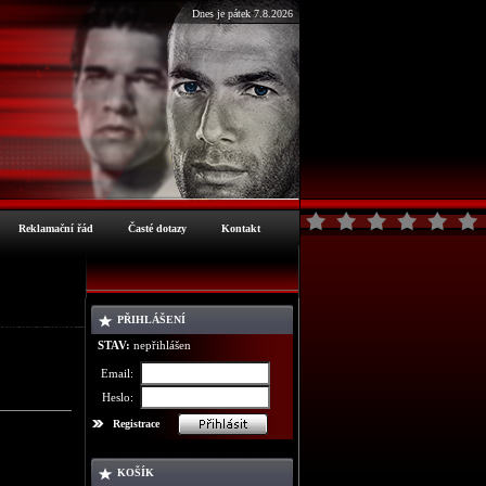
Dnes je pátek 7.8.2026
Reklamační řád
Časté dotazy
Kontakt
PŘIHLÁŠENÍ
ormace o zboží
STAV:
nepřihlášen
Email:
Heslo:
Registrace
KOŠÍK