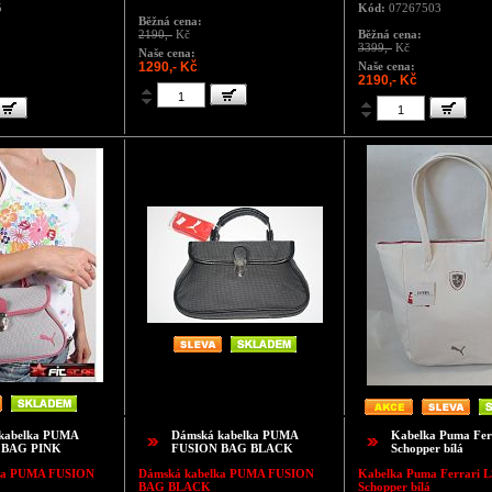
5
Kód:
07267503
Běžná cena:
2190,-
Kč
Běžná cena:
3399,-
Kč
Naše cena:
1290,- Kč
Naše cena:
2190,- Kč
kabelka PUMA
Dámská kabelka PUMA
Kabelka Puma Fer
 BAG PINK
FUSION BAG BLACK
Schopper bílá
ka
PUMA FUSION
Dámská kabelka
PUMA FUSION
Kabelka Puma Ferrari L
BAG BLACK
Schopper bílá