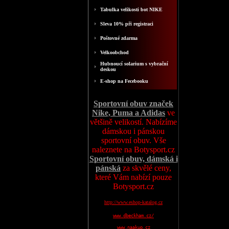
Tabulka velikosti bot NIKE
Sleva 10% při registraci
Poštovné zdarma
Velkoobchod
Hubnoucí solarium s vybrační
deskou
E-shop na Fecebooku
Sportovní obuv značek
Nike, Puma a Adidas
ve
většině velikostí. Nabízíme
dámskou i pánskou
sportovní obuv. Vše
naleznete na Botysport.cz
Sportovní obuv, dámská i
pánská
za skvělé ceny,
které Vám nabízí pouze
Botysport.cz
http://www.eshop-katalog.cz
www.dbeckham.cz/
www.naakup.cz