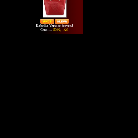
Kabelka Versace červená
3590,-
Kč
Cena ....