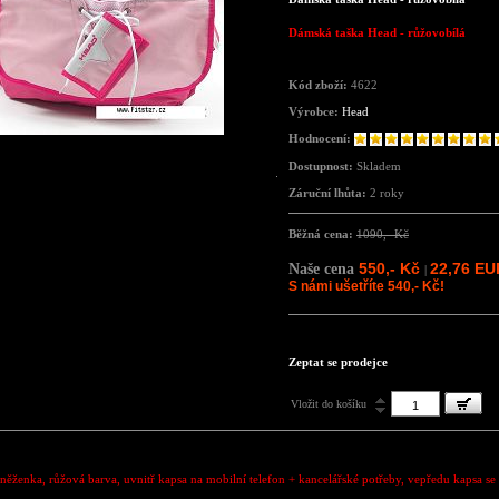
Dámská taška Head - růžovobílá
Kód zboží:
4622
Výrobce:
Head
Hodnocení:
Dostupnost:
Skladem
Záruční lhůta:
2 roky
Běžná cena:
1090,- Kč
550,- Kč
22,76 EU
Naše cena
|
S námi ušetříte 540,- Kč!
Zeptat se prodejce
Vložit do košíku
něženka, růžová barva, uvnitř kapsa na mobilní telefon + kancelářské potřeby, vepředu kapsa se