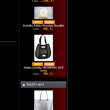
2190,-
Kč
Cena ....
Kabelka Adidas Premium Handleb
490,-
Kč
Cena ....
d - růžovobílá
Adidas kabelka SHOPPING QUE
černá
590,-
Kč
Cena ....
ZBOŽÍ V AKCI