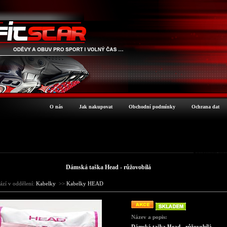
O nás
Jak nakupovat
Obchodní podmínky
Ochrana dat
Podrobné inf
Dámská taška Head - růžovobílá
ází v oddělení:
Kabelky
>>
Kabelky HEAD
Název a popis:
Dámská taška Head - růžovobílá