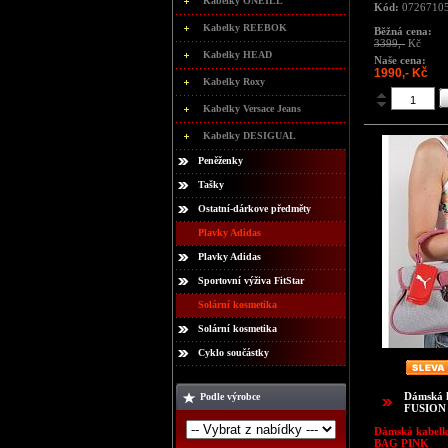
Kabelky ONEILL
Kód:
0726710
Kabelky REEBOK
Běžná cena:
3399,-
Kč
Kabelky HEAD
Naše cena:
1990,- Kč
Kabelky Roxy
Kabelky Versace Jeans
Kabelky DESIGUAL
Peněženky
Tašky
Ostatní-dárkove předměty
Plavky Adidas
Plavky Adidas
Sportovní výživa FitStar
Solární kosmetika
Solární kosmetika
Cyklo součástky
Dámská 
Podle výrobce
FUSION
Dámská kabel
BAG PINK