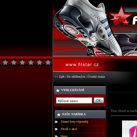
<< Zpět
|
Do oblíbených
|
Úvodní strana
VYHLEDÁVÁNÍ
Toto zboží se nach
NAŠE NABÍDKA
Zimní boty-výprodej
Zboží v akci
Slevy