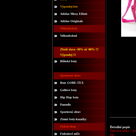
Výprodej bot
Adidas Missy Elliott
Adidas Originals
Velkoobchod
Velkoobchod
Zboží slava -30% až -80% !!!
Výprodej !!!
Běžecké boty
Sportovní obuv
Boty GORE-TEX
Golfove boty
Hip Hop boty
Pantofle
Sportovní obuv
Zimní boty-kozačky
Fotbal shop
Detailní popis
Dámská taška + pe
Fotbalové míče
zip.