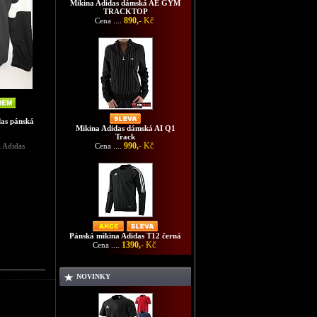
Mikina Adidas dámská AE GYM
TRACKTOP
890,-
Kč
Cena ....
as pánská
Mikina Adidas dámská AI Q1
Track
990,-
Kč
Cena ....
 Adidas
Pánská mikina Adidas T12 černá
1390,-
Kč
Cena ....
NOVINKY
didas originál