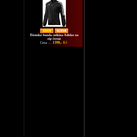
Dámská bunda-mikina Adidas na
zip černá
1390,-
Kč
Cena ....