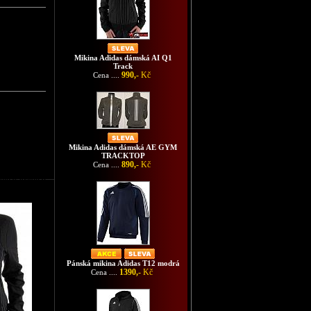
Mikina Adidas dámská AI Q1
Track
990,-
Kč
Cena ....
Mikina Adidas dámská AE GYM
TRACKTOP
890,-
Kč
Cena ....
didas originál
Pánská mikina Adidas T12 modrá
1390,-
Kč
Cena ....