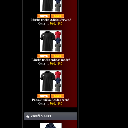
Pánské tričko Adidas červené
690,-
Kč
Cena ....
Pánské tričko Adidas modré
690,-
Kč
Cena ....
Pánské tričko Adidas černé
690,-
Kč
Cena ....
ZBOŽÍ V AKCI