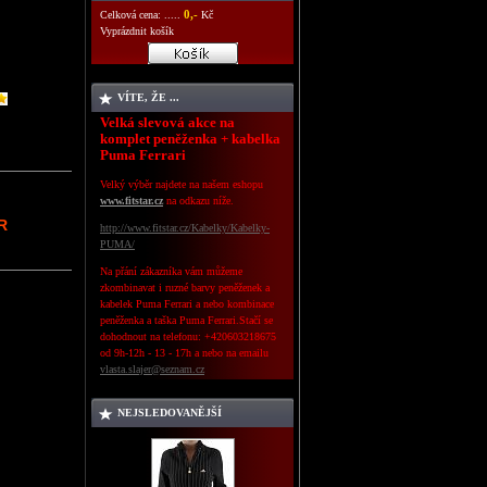
0,-
Celková cena: .....
Kč
Vyprázdnit košík
VÍTE, ŽE ...
Velká slevová akce na
komplet peněženka + kabelka
Puma Ferrari
Velký výběr najdete na našem eshopu
www.fitstar.cz
na odkazu níže.
R
http://www.fitstar.cz/Kabelky/Kabelky-
PUMA/
Na přání zákazníka vám můžeme
zkombinavat i ruzné barvy peněženek a
kabelek Puma Ferrari a nebo kombinace
peněženka a taška Puma Ferrari.Stačí se
dohodnout na telefonu: +420603218675
od 9h-12h - 13 - 17h a nebo
na emailu
vlasta.slajer@seznam.cz
NEJSLEDOVANĚJŠÍ