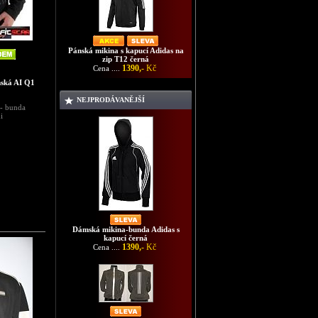
Pánská mikina s kapucí Adidas na
zip T12 černá
1390,-
Kč
Cena ....
mská AI Q1
NEJPRODÁVANĚJŠÍ
 - bunda
i
Dámská mikina-bunda Adidas s
kapucí černá
1390,-
Kč
Cena ....