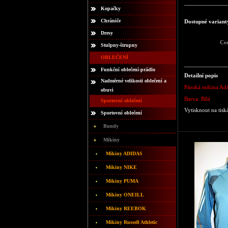
Kopačky
Chrániče
Dostupné variant
Dresy
Ce
Stulpny-štrupny
OBLEČENÍ
Funkční oblečení-prádlo
Detailní popis
Nadměrné velikosti oblečení a
Pánská mikina Adi
obuvi
Barva: Bílá
Sportovní oblečení
Vytisknout na tisk
Sportovní oblečení
Bundy
Mikiny
Mikiny ADIDAS
Mikiny NIKE
Mikiny PUMA
Mikiny ONEILL
Mikiny REEBOK
Mikiny Russell Athletic