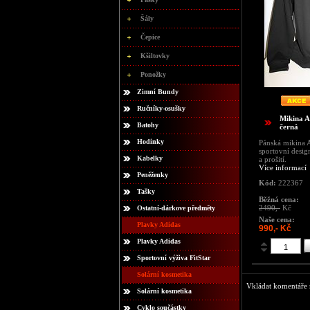
Šály
Čepice
Kšiltovky
Ponožky
Zimní Bundy
Ručníky-osušky
Mikina A
Batohy
černá
Hodinky
Pánská mikina 
sportovní design
Kabelky
a prošití.
Více informací
Peněženky
Kód:
222367
Tašky
Běžná cena:
2490,-
Kč
Ostatní-dárkove předměty
Naše cena:
Plavky Adidas
990,- Kč
Plavky Adidas
Sportovní výživa FitStar
Solární kosmetika
Vkládat komentáře m
Solární kosmetika
Cyklo součástky