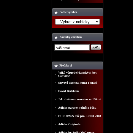
Podle výrobce
Novinky emailem
Přečtěte si
Velká výprodej dámských bot
Converse
Slevová akce na Puma Ferrari
David Beckham
Jak uběhnout maraton za 100dní
Adidas partner nočního běhu
EUROPASS mič pro EURO 2008
Adidas Originals
Adidas by Stella McCartney