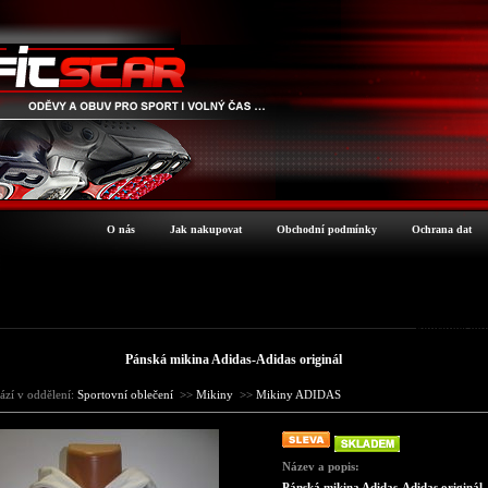
O nás
Jak nakupovat
Obchodní podmínky
Ochrana dat
Podrobné inf
Pánská mikina Adidas-Adidas originál
ází v oddělení:
Sportovní oblečení
>>
Mikiny
>>
Mikiny ADIDAS
Název a popis:
Pánská mikina Adidas-Adidas originál