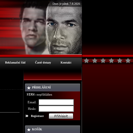
Dnes je pátek 7.8.2026
Reklamační řád
Časté dotazy
Kontakt
PŘIHLÁŠENÍ
ormace o zboží
STAV:
nepřihlášen
Email:
Heslo:
Registrace
KOŠÍK