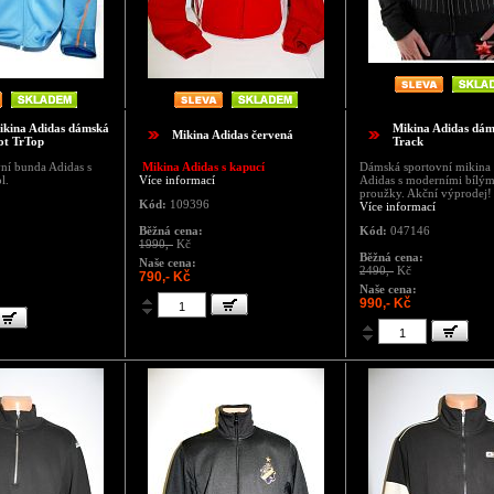
kina Adidas dámská
Mikina Adidas dá
Mikina Adidas červená
t TrTop
Track
ní bunda Adidas s
Mikina Adidas s kapucí
Dámská sportovní mikina
l.
Více informací
Adidas s moderními bílým
proužky. Akční výprodej!
Kód:
109396
Více informací
Běžná cena:
Kód:
047146
1990,-
Kč
Běžná cena:
Naše cena:
2490,-
Kč
790,- Kč
Naše cena:
990,- Kč