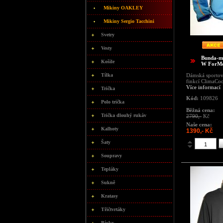
Mikiny OAKLEY
Mikiny Sergio Tacchini
Svetry
Vesty
Bunda-mi
Košile
W ForMo
Tílka
Dámská sportov
finkcí ClimaCoo
Více informací
Trička
Kód:
109826
Polo trička
Běžná cena:
Trička dlouhý rukáv
2790,-
Kč
Naše cena:
Kalhoty
1390,- Kč
Šaty
Soupravy
Tepláky
Sukně
Kratasy
Třičtvrtáky
Pásky