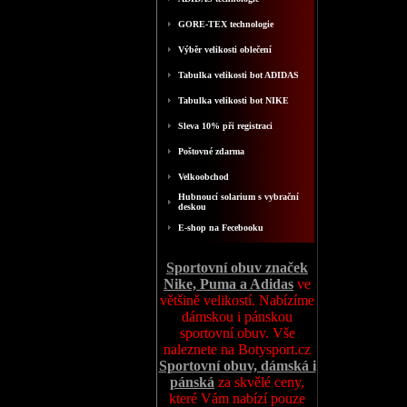
GORE-TEX technologie
Výběr velikosti oblečení
Tabulka velikosti bot ADIDAS
Tabulka velikosti bot NIKE
Sleva 10% při registraci
Poštovné zdarma
Velkoobchod
Hubnoucí solarium s vybrační
deskou
E-shop na Fecebooku
Sportovní obuv značek
Nike, Puma a Adidas
ve
většině velikostí. Nabízíme
dámskou i pánskou
sportovní obuv. Vše
naleznete na Botysport.cz
Sportovní obuv, dámská i
pánská
za skvělé ceny,
které Vám nabízí pouze