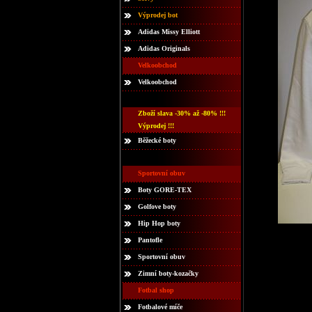
Výprodej bot
Adidas Missy Elliott
Adidas Originals
Velkoobchod
Velkoobchod
Zboží slava -30% až -80% !!!
Výprodej !!!
Běžecké boty
Sportovní obuv
Boty GORE-TEX
Golfove boty
Hip Hop boty
Pantofle
Sportovní obuv
Zimní boty-kozačky
Fotbal shop
Fotbalové míče