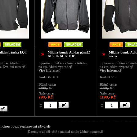
didas pánská EQT
Mikina-bunda Adidas pánská
Mikina-bunda Adid
AIK TRACK TOP
černá
Adidas. Moderní,
Sportovní mikina - bunda Adidas
Spkrtovní mikina - bunda
. Kvalitní materiál
na zip. Akční výprodej!
na zip. Akční výprodej!
Více informací
Více informací
Kód:
369463
Kód:
3728
Běžná cena:
Běžná cena:
2490,-
Kč
2990,-
Kč
Naše cena:
Naše cena:
790,- Kč
1190,- Kč
Komentáře ke zboží Pánská mikina Adidas-A
ohou pouze registrovaní uživatelé
K tomuto zboží ještě nenapsal nikdo žádný komentář