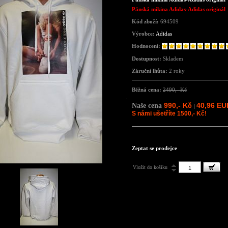
Pánská mikina Adidas-Adidas originál
Kód zboží:
694509
Výrobce:
Adidas
Hodnocení:
Dostupnost:
Skladem
Záruční lhůta:
2 roky
Běžná cena:
2490,- Kč
990,- Kč
40,96 EU
Naše cena
|
S námi ušetříte 1500,- Kč!
Zeptat se prodejce
Vložit do košíku