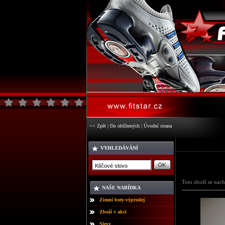
<< Zpět
|
Do oblíbených
|
Úvodní strana
VYHLEDÁVÁNÍ
Toto zboží se nach
NAŠE NABÍDKA
Zimní boty-výprodej
Zboží v akci
Slevy