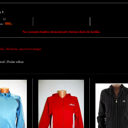
y 1
M
990,-
na:
Na variantu budete dotázáni při vložení zboží do košíku
das. Moderní, sportovní design.
árně
|
Poslat odkaz
Podobné zboží jako Pánská mikina Adidas-A