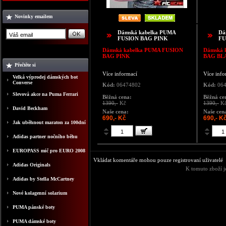
Novinky emailem
Dámská kabelka PUMA
Dá
FUSION BAG PINK
FU
Dámská kabelka
PUMA FUSION
Dámská 
BAG PINK
BAG BL
Přečtěte si
Více informací
Více info
Velká výprodej dámských bot
Converse
Kód:
06474802
Kód:
064
Slevová akce na Puma Ferrari
Běžná cena:
Běžná ce
1390,-
Kč
1390,-
K
David Beckham
Naše cena:
Naše cen
690,- Kč
690,- K
Jak uběhnout maraton za 100dní
Adidas partner nočního běhu
EUROPASS mič pro EURO 2008
Vkládat komentáře mohou pouze registrovaní uživatelé
Adidas Originals
K tomuto zboží j
Adidas by Stella McCartney
Nové kolagenní solarium
PUMA pánské boty
PUMA dámské boty