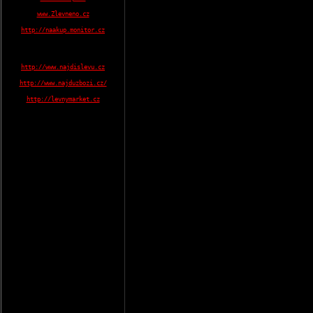
www.Zlevneno.cz
http://naakup.monitor.cz
http://www.najdislevu.cz
http://www.najduzbozi.cz/
http://levnymarket.cz