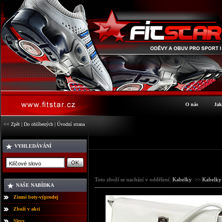
O nás
Jak
<< Zpět
|
Do oblíbených
|
Úvodní strana
VYHLEDÁVÁNÍ
Toto zboží se nachází v oddělení:
Kabelky
>>
Kabelk
NAŠE NABÍDKA
Zimní boty-výprodej
Zboží v akci
Slevy