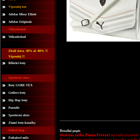
Výprodej bot
Adidas Missy Elliott
Adidas Originals
Velkoobchod
Velkoobchod
Zboží slava -30% až -80% !!!
Výprodej !!!
Běžecké boty
Sportovní obuv
Boty GORE-TEX
Golfove boty
Hip Hop boty
Pantofle
Sportovní obuv
Zimní boty-kozačky
Fotbal shop
Detailní popis
taška Puma Ferrari
na vaše cennosti 
Malá bílá
Fotbalové míče
Psaníčko Puma vhodné zejména pro fanoušky značky Ferr