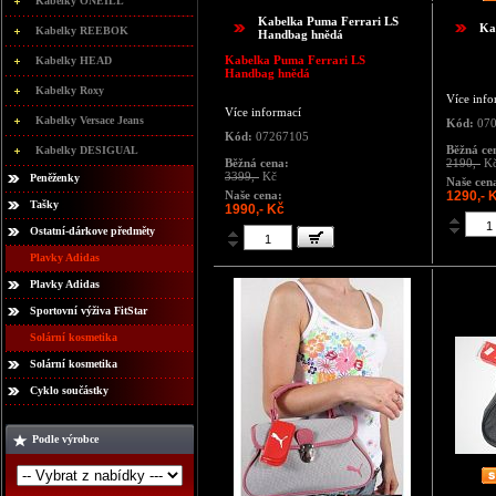
Kabelky ONEILL
Kabelka Puma Ferrari LS
Ka
Kabelky REEBOK
Handbag hnědá
Kabelka Puma Ferrari LS
Kabelky HEAD
Handbag hnědá
Kabelky Roxy
Více info
Více informací
Kabelky Versace Jeans
Kód:
070
Kód:
07267105
Běžná ce
Kabelky DESIGUAL
Běžná cena:
2190,-
K
3399,-
Kč
Peněženky
Naše cen
Naše cena:
1290,- 
Tašky
1990,- Kč
Ostatní-dárkove předměty
Plavky Adidas
Plavky Adidas
Sportovní výživa FitStar
Solární kosmetika
Solární kosmetika
Cyklo součástky
Podle výrobce