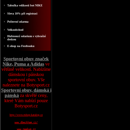
Tabulka velikosti bot NIKE
Sleva 10% při registraci
Poštovné zdarma
Velkoobchod
Hubnoucí solarium s vybrační
deskou
E-shop na Fecebooku
Sportovní obuv značek
Nike, Puma a Adidas
ve
většině velikostí. Nabízíme
dámskou i pánskou
sportovní obuv. Vše
naleznete na Botysport.cz
Sportovní obuv, dámská i
pánská
za skvělé ceny,
které Vám nabízí pouze
Botysport.cz
http://www.eshop-katalog.cz
www.dbeckham.cz/
www.naakup.cz