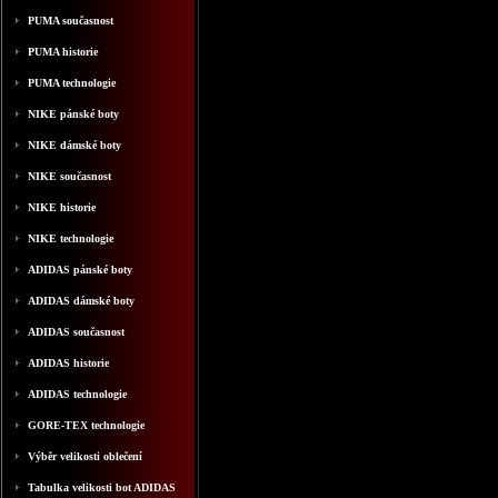
PUMA současnost
PUMA historie
PUMA technologie
NIKE pánské boty
NIKE dámské boty
NIKE současnost
NIKE historie
NIKE technologie
ADIDAS pánské boty
ADIDAS dámské boty
ADIDAS současnost
ADIDAS historie
ADIDAS technologie
GORE-TEX technologie
Výběr velikosti oblečení
Tabulka velikosti bot ADIDAS