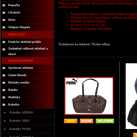
Puma na přední straně. Menší provedení hlavní kapsy se 
Kopačky
úložný prostor.
Chrániče
Popruh přes rameno s možností délkové regula
Stříbrné kovové logo Ferrari a Puma na přední 
Dresy
Vhodné na běžné nošení.
25 cm x 15,5 cm x 4 cm
Stulpny-štrupny
Material: Polyester (ekokůže)
OBLEČENÍ
Funkční oblečení-prádlo
Vytisknout na tiskárně
|
Poslat odkaz
Nadměrné velikosti oblečení a
obuvi
Sportovní oblečení
Sportovní oblečení
Zimní Bundy
Ručníky-osušky
Batohy
Hodinky
Kabelky
Kabelky ADIDAS
Kabelky NIKE
Kabelky PUMA