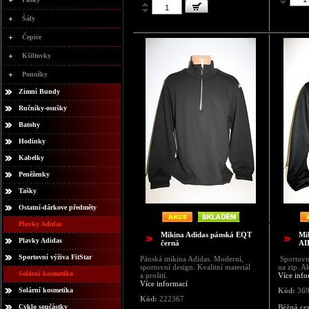
Šály
Čepice
Kšiltovky
Ponožky
Zimní Bundy
Ručníky-osušky
Batohy
Hodinky
Kabelky
Peněženky
Tašky
Ostatní-dárkove předměty
Plavky Adidas
Mikina Adidas pánská EQT
Mi
Plavky Adidas
černá
AI
Sportovní výživa FitStar
Pánská mikina Adidas. Moderní,
Sportovn
sportovní design. Kvalitní materiál
na zip. A
Solární kosmetika
a prošití.
Více info
Více informací
Solární kosmetika
Kód:
369
Kód:
222367
Cyklo součástky
Běžná ce