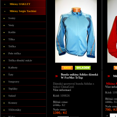
Mikiny OAKLEY
Mikiny Sergio Tacchini
Svetry
Vesty
Košile
Tílka
Trička
Polo trička
Trička dlouhý rukáv
Kalhoty
Bunda-mikina Adidas dámská
Šaty
Mi
W ForMot TrTop
Soupravy
Dámská sportovní bunda Adidas s
Mikina A
finkcí ClimaCool.
Více info
Tepláky
Více informací
Kód:
109
Kód:
109826
Sukně
Běžná ce
Běžná cena:
1990,-
K
Kratasy
2790,-
Kč
Naše cen
Naše cena:
790,- K
Třičtvrtáky
1390,- Kč
Pásky