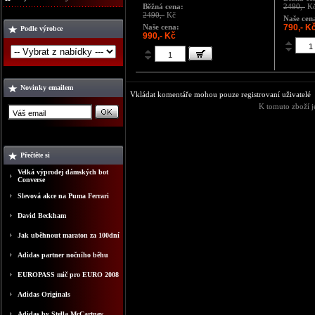
Běžná cena:
2490,-
K
2490,-
Kč
Naše cen
Naše cena:
790,- K
Podle výrobce
990,- Kč
Novinky emailem
Vkládat komentáře mohou pouze registrovaní uživatelé
K tomuto zboží j
Přečtěte si
Velká výprodej dámských bot
Converse
Slevová akce na Puma Ferrari
David Beckham
Jak uběhnout maraton za 100dní
Adidas partner nočního běhu
EUROPASS mič pro EURO 2008
Adidas Originals
Adidas by Stella McCartney