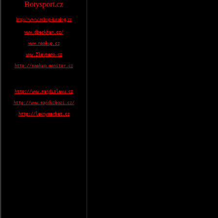
Botysport.cz
http://www.eshop-katalog.cz
www.dbeckham.cz/
www.naakup.cz
www.Zlevneno.cz
http://naakup.monitor.cz
http://www.najdislevu.cz
http://www.najduzbozi.cz/
http://levnymarket.cz