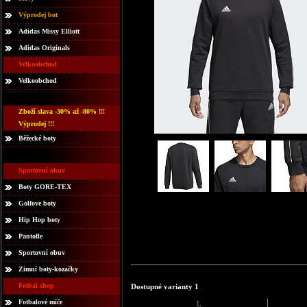
Výprodej bot
Adidas Missy Elliott
Adidas Originals
Velkoobchod
Velkoobchod
Zboží slava -30% až -80% !!!
Výprodej !!!
Běžecké boty
Sportovní obuv
Boty GORE-TEX
Golfove boty
Hip Hop boty
Pantofle
Sportovní obuv
Zimní boty-kozačky
Fotbal shop
Dostupné varianty 1
Fotbalové míče
L