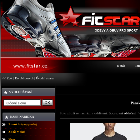
O nás
Jak
<< Zpět
|
Do oblíbených
|
Úvodní strana
VYHLEDÁVÁNÍ
Pánsk
Toto zboží se nachází v oddělení:
Sportovní oblečení
>
NAŠE NABÍDKA
Zimní boty-výprodej
Zboží v akci
Slevy