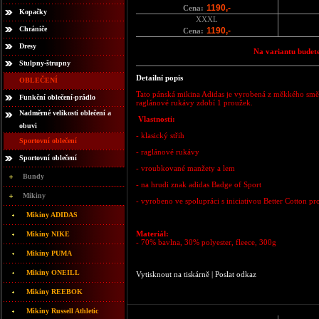
1190,-
Cena:
Kopačky
XXXL
Chrániče
1190,-
Cena:
Dresy
Na variantu budete
Stulpny-štrupny
Detailní popis
OBLEČENÍ
Tato pánská mikina Adidas je vyrobená z měkkého směso
Funkční oblečení-prádlo
raglánové rukávy zdobí 1 proužek.
Nadměrné velikosti oblečení a
Vlastnosti:
obuvi
- klasický střih
Sportovní oblečení
- raglánové rukávy
Sportovní oblečení
- vroubkované manžety a lem
Bundy
- na hrudi znak adidas Badge of Sport
Mikiny
- vyrobeno ve spolupráci s iniciativou Better Cotton p
Mikiny ADIDAS
Materiál:
Mikiny NIKE
- 70% bavlna, 30% polyester, fleece, 300g
Mikiny PUMA
Mikiny ONEILL
Vytisknout na tiskárně
|
Poslat odkaz
Mikiny REEBOK
Mikiny Russell Athletic