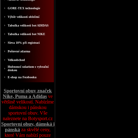
GORE-TEX technologie
Výběr velikosti oblečení
Tabulka velikosti bot ADIDAS
Tabulka velikosti bot NIKE
Sleva 10% při registraci
Poštovné zdarma
Velkoobchod
Hubnoucí solarium s vybrační
deskou
E-shop na Fecebooku
Sportovní obuv značek
Nike, Puma a Adidas
ve
většině velikostí. Nabízíme
dámskou i pánskou
sportovní obuv. Vše
naleznete na Botysport.cz
Sportovní obuv, dámská i
pánská
za skvělé ceny,
které Vám nabízí pouze