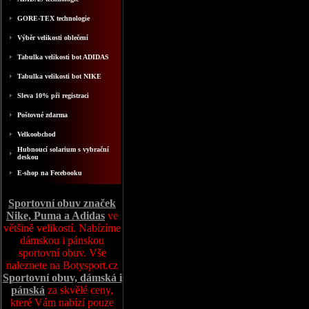
GORE-TEX technologie
Výběr velikosti oblečení
Tabulka velikosti bot ADIDAS
Tabulka velikosti bot NIKE
Sleva 10% při registraci
Poštovné zdarma
Velkoobchod
Hubnoucí solarium s vybrační
deskou
E-shop na Fecebooku
Sportovní obuv značek
Nike, Puma a Adidas
ve
většině velikostí. Nabízíme
dámskou i pánskou
sportovní obuv. Vše
naleznete na Botysport.cz
Sportovní obuv, dámská i
pánská
za skvělé ceny,
které Vám nabízí pouze