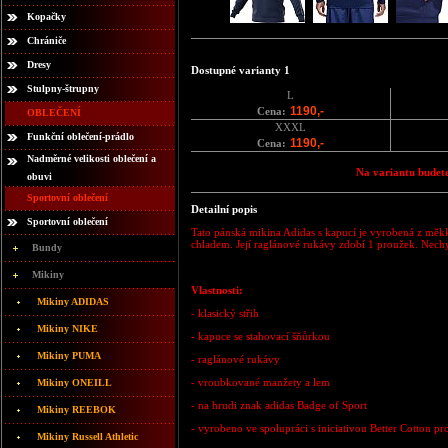
Kopačky
Chrániče
Dresy
Dostupné varianty 1
Stulpny-štrupny
L
1190,-
Cena:
OBLEČENÍ
XXXL
Funkční oblečení-prádlo
1190,-
Cena:
Nadměrné velikosti oblečení a
Na variantu budete
obuvi
Sportovní oblečení
Detailní popis
Sportovní oblečení
Tato pánská mikina Adidas s kapucí je vyrobená z měkk
chladem. Její raglánové rukávy zdobí 1 proužek. Nechyb
Bundy
Mikiny
Vlastnosti:
Mikiny ADIDAS
- klasický střih
Mikiny NIKE
-
kapuce se stahovací šňůrkou
Mikiny PUMA
- raglánové rukávy
- vroubkované manžety a lem
Mikiny ONEILL
- na hrudi znak adidas Badge of Sport
Mikiny REEBOK
- vyrobeno ve spolupráci s iniciativou Better Cotton p
Mikiny Russell Athletic