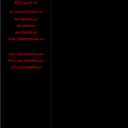
Botysport.cz
http://www.eshop-katalog.cz
www.dbeckham.cz/
www.naakup.cz
www.Zlevneno.cz
http://naakup.monitor.cz
http://www.najdislevu.cz
http://www.najduzbozi.cz/
http://levnymarket.cz