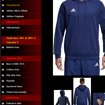
Výprodej bot
Adidas Missy Elliott
Adidas Originals
Velkoobchod
Velkoobchod
Zboží slava -30% až -80% !!!
Výprodej !!!
Běžecké boty
Sportovní obuv
Boty GORE-TEX
Golfove boty
Hip Hop boty
Pantofle
Sportovní obuv
Zimní boty-kozačky
Fotbal shop
Fotbalové míče