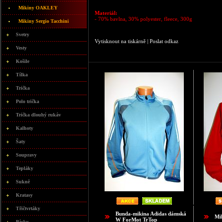
Mikiny OAKLEY
Materiál:
- 70% bavlna, 30% polyester, fleece, 300g
Mikiny Sergio Tacchini
Svetry
Vytisknout na tiskárně
|
Poslat odkaz
Vesty
Košile
Tílka
Trička
Polo trička
Trička dlouhý rukáv
Kalhoty
Šaty
Soupravy
Tepláky
Sukně
Kratasy
Třičtvrtáky
Bunda-mikina Adidas dámská
Mi
W ForMot TrTop
Pásky