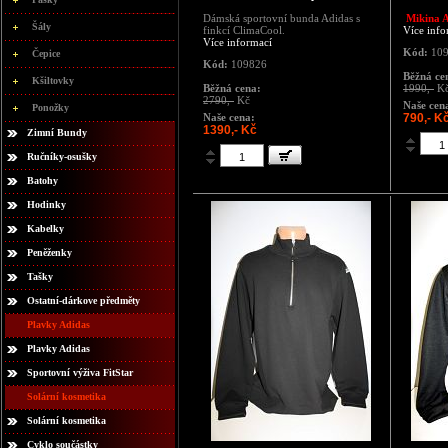
Dámská sportovní bunda Adidas s
Mikina A
Šály
finkcí ClimaCool.
Více info
Více informací
Kód:
109
Čepice
Kód:
109826
Běžná ce
Kšiltovky
Běžná cena:
1990,-
K
2790,-
Kč
Naše cen
Ponožky
Naše cena:
790,- K
1390,- Kč
Zimní Bundy
Ručníky-osušky
Batohy
Hodinky
Kabelky
Peněženky
Tašky
Ostatní-dárkove předměty
Plavky Adidas
Plavky Adidas
Sportovní výživa FitStar
Solární kosmetika
Solární kosmetika
Cyklo součástky