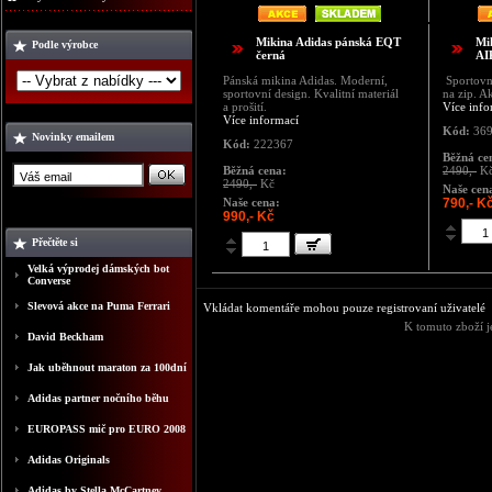
Mikina Adidas pánská EQT
Mi
Podle výrobce
černá
AI
Pánská mikina Adidas. Moderní,
Sportovn
sportovní design. Kvalitní materiál
na zip. A
a prošití.
Více info
Více informací
Kód:
369
Novinky emailem
Kód:
222367
Běžná ce
Běžná cena:
2490,-
K
2490,-
Kč
Naše cen
Naše cena:
790,- K
990,- Kč
Přečtěte si
Velká výprodej dámských bot
Converse
Slevová akce na Puma Ferrari
Vkládat komentáře mohou pouze registrovaní uživatelé
K tomuto zboží j
David Beckham
Jak uběhnout maraton za 100dní
Adidas partner nočního běhu
EUROPASS mič pro EURO 2008
Adidas Originals
Adidas by Stella McCartney