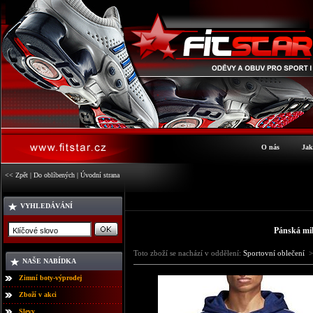
O nás
Jak
<< Zpět
|
Do oblíbených
|
Úvodní strana
VYHLEDÁVÁNÍ
Pánská mi
Toto zboží se nachází v oddělení:
Sportovní oblečení
>
NAŠE NABÍDKA
Zimní boty-výprodej
Zboží v akci
Slevy