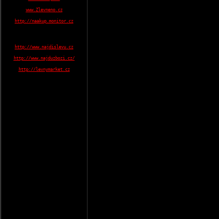
www.Zlevneno.cz
http://naakup.monitor.cz
http://www.najdislevu.cz
http://www.najduzbozi.cz/
http://levnymarket.cz