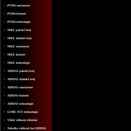
PUMA současnost
PUMA historie
PUMA technologie
NIKE pánské boty
NIKE dámské boty
NIKE současnost
NIKE historie
NIKE technologie
ADIDAS pánské boty
ADIDAS dámské boty
ADIDAS současnost
ADIDAS historie
ADIDAS technologie
GORE-TEX technologie
Výběr velikosti oblečení
Tabulka velikosti bot ADIDAS