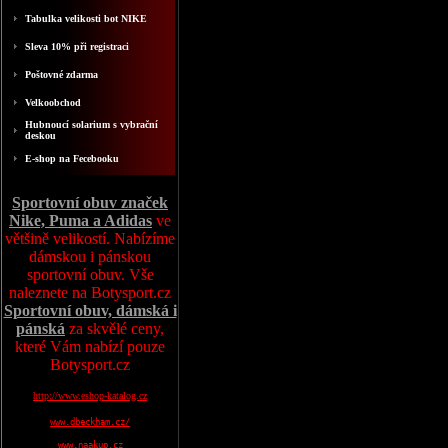
Tabulka velikosti bot NIKE
Sleva 10% při registraci
Poštovné zdarma
Velkoobchod
Hubnoucí solarium s vybrační
deskou
E-shop na Fecebooku
Sportovní obuv značek
Nike, Puma a Adidas
ve
většině velikostí. Nabízíme
dámskou i pánskou
sportovní obuv. Vše
naleznete na Botysport.cz
Sportovní obuv, dámská i
pánská
za skvělé ceny,
které Vám nabízí pouze
Botysport.cz
http://www.eshop-katalog.cz
www.dbeckham.cz/
www.naakup.cz