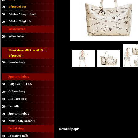
Výprodej bot
Adidas Missy Elliott
Adidas Originals
Velkoobchod
Velkoobchod
Zboží slava -30% až -80% !!!
Výprodej !!!
Běžecké boty
Sportovní obuv
Boty GORE-TEX
Golfove boty
Hip Hop boty
Pantofle
Sportovní obuv
Zimní boty-kozačky
Fotbal shop
Detailní popis
Fotbalové míče