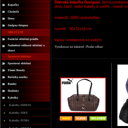
Dámská kabelka Desigual
, barva smetanov
Kopačky
dvou částí, velké kabely a vnitřní , menší 
Chrániče
materiál :100% polyurethan
Dresy
Stulpny-štrupny
rozměr : 50x31x16 cm
OBLEČENÍ
Funkční oblečení-prádlo
barva: smetanová se zlatým
Nadměrné velikosti oblečení a
Vytisknout na tiskárně
|
Poslat odkaz
obuvi
Sportovní oblečení
Sportovní oblečení
Zimní Bundy
Ručníky-osušky
Batohy
Hodinky
Kabelky
Kabelky ADIDAS
Kabelky NIKE
Kabelky PUMA