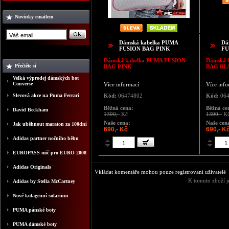
Novinky emailem
Dámská kabelka PUMA
Dá
FUSION BAG PINK
FU
Dámská kabelka
PUMA FUSION
Dámská 
Přečtěte si
BAG PINK
BAG BL
Velká výprodej dámských bot
Converse
Více informací
Více info
Slevová akce na Puma Ferrari
Kód:
06474802
Kód:
064
Běžná cena:
Běžná ce
David Beckham
1390,-
Kč
1390,-
K
Naše cena:
Naše cen
Jak uběhnout maraton za 100dní
690,- Kč
690,- K
Adidas partner nočního běhu
EUROPASS mič pro EURO 2008
Adidas Originals
Vkládat komentáře mohou pouze registrovaní uživatelé
K tomuto zboží j
Adidas by Stella McCartney
Nové kolagenní solarium
PUMA pánské boty
PUMA dámské boty