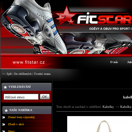
O nás
Jak
<< Zpět
|
Do oblíbených
|
Úvodní strana
VYHLEDÁVÁNÍ
kabel
Toto zboží se nachází v oddělení:
Kabelky
>>
Kabelk
NAŠE NABÍDKA
Zimní boty-výprodej
Zboží v akci
Slevy