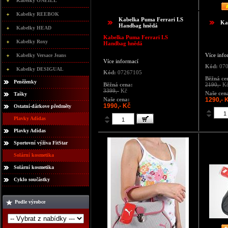
Kabelky ONEILL
Kabelky REEBOK
Kabelka Puma Ferrari LS
Ka
Handbag hnědá
Kabelky HEAD
Kabelka Puma Ferrari LS
Kabelky Roxy
Handbag hnědá
Více info
Kabelky Versace Jeans
Více informací
Kód:
070
Kabelky DESIGUAL
Kód:
07267105
Běžná ce
Peněženky
Běžná cena:
2190,-
K
3399,-
Kč
Naše cen
Tašky
Naše cena:
1290,- 
1990,- Kč
Ostatní-dárkove předměty
Plavky Adidas
Plavky Adidas
Sportovní výživa FitStar
Solární kosmetika
Solární kosmetika
Cyklo součástky
Podle výrobce