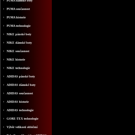
PUMA dámské boty
PUMA současnost
PUMA historie
PUMA technologie
NIKE pánské boty
NIKE dámské boty
NIKE současnost
NIKE historie
NIKE technologie
ADIDAS pánské boty
ADIDAS dámské boty
ADIDAS současnost
ADIDAS historie
ADIDAS technologie
GORE-TEX technologie
Výběr velikosti oblečení