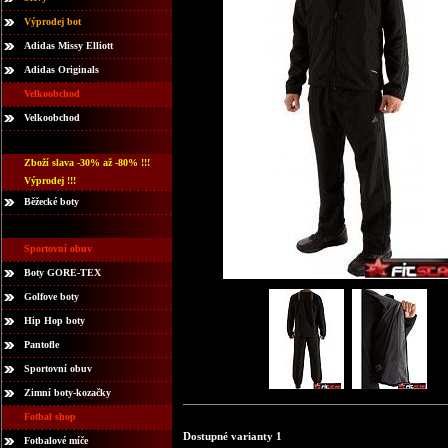
Výprodej bot
Adidas Missy Elliott
Adidas Originals
Velkoobchod
Velkoobchod
Zboží slava -30% až -80% !!!
Výprodej !!!
Běžecké boty
Sportovní obuv
Boty GORE-TEX
Golfove boty
Hip Hop boty
Pantofle
Sportovní obuv
Zimní boty-kozačky
Fotbal shop
Dostupné varianty 1
Fotbalové míče