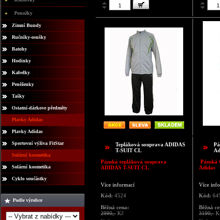
Ponožky
Zimní Bundy
Ručníky-osušky
Batohy
Hodinky
Kabelky
Peněženky
Tašky
Ostatní-dárkove předměty
Plavky Adidas
Plavky Adidas
Sportovní výživa FitStar
Tepláková souprava ADIDAS
Pá
T-SUIT CL
Ad
Solární kosmetika
Pánská tepláková souprava
Pánská 
Solární kosmetika
ADIDAS T-SUIT CL
Adidas
Cyklo součástky
Více informací
Více inf
Kód:
4524
Kód:
64
Podle výrobce
Běžná cena:
Běžná ce
2990,-
Kč
3190,-
K