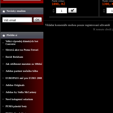
Naše cena:
Naše cen
1890,- Kč
1390,- 
Novinky emailem
Vkládat komentáře mohou pouze registrovaní uživatelé
K tomuto zboží 
Přečtěte si
Velká výprodej dámských bot
Converse
Slevová akce na Puma Ferrari
David Beckham
Jak uběhnout maraton za 100dní
Adidas partner nočního běhu
EUROPASS mič pro EURO 2008
Adidas Originals
Adidas by Stella McCartney
Nové kolagenní solarium
PUMA pánské boty