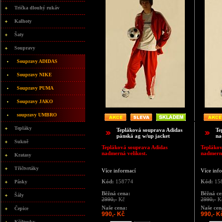
Trička dlouhý rukáv
Kalhoty
Šaty
Soupravy
Soupravy ADIDAS
Soupravy NIKE
Soupravy PUMA
Soupravy JAKO
soupravy UMBRO
Tepláky
Tepláková souprava Adidas
Te
pánská ag w/up jacket
na
Sukně
Tepláková souprava Adidas
Teplákov
nadmerná velikost.
nadmerná
Kratasy
Třičtvrtáky
Více informací
Více inf
Kód:
158774
Kód:
15
Pásky
Běžná cena:
Běžná ce
Šály
2990,-
Kč
2990,-
K
Naše cena:
Naše cen
Čepice
990,- Kč
990,- K
Kšiltovky