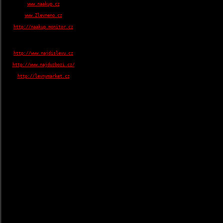
www.naakup.cz
www.Zlevneno.cz
http://naakup.monitor.cz
http://www.najdislevu.cz
http://www.najduzbozi.cz/
http://levnymarket.cz