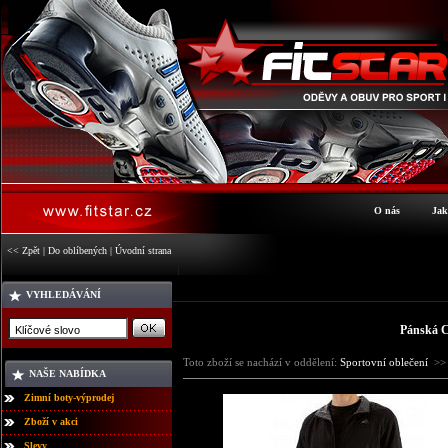
O nás
Jak
<< Zpět
|
Do oblíbených
|
Úvodní strana
VYHLEDÁVÁNÍ
Pánská C
Toto zboží se nachází v oddělení:
Sportovní oblečení
>
NAŠE NABÍDKA
Zimní boty-výprodej
Zboží v akci
Slevy