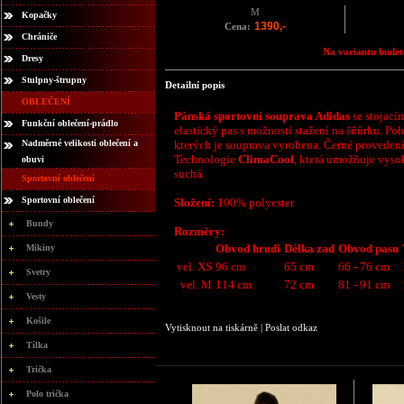
M
Kopačky
1390,-
Cena:
Chrániče
Na variantu budete
Dresy
Stulpny-štrupny
Detailní popis
OBLEČENÍ
Pánská sportovní souprava Adidas
se stojací
Funkční oblečení-prádlo
elastický pas s možností stažení na šňůrku. Po
Nadměrné velikosti oblečení a
kterých je souprava vyrobena. Černé provedení 
Technologie
ClimaCool
, která umožňuje vyso
obuvi
suchá.
Sportovní oblečení
Sportovní oblečení
Složení:
100% polyester
Bundy
Rozměry:
Obvod hrudi
Délka zad
Obvod pasu
Mikiny
vel. XS
96 cm
65 cm
66 - 76 cm
Svetry
vel. M
114 cm
72 cm
81 - 91 cm
Vesty
Košile
Vytisknout na tiskárně
|
Poslat odkaz
Tílka
Trička
Polo trička