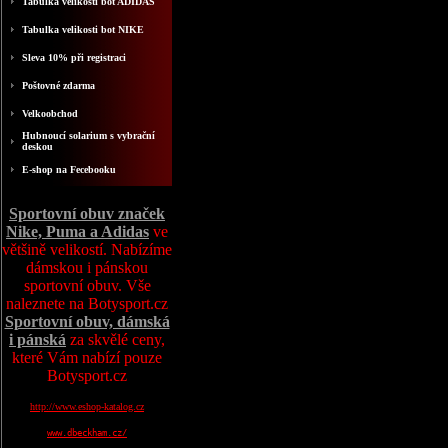
Tabulka velikosti bot ADIDAS
Tabulka velikosti bot NIKE
Sleva 10% při registraci
Poštovné zdarma
Velkoobchod
Hubnoucí solarium s vybrační
deskou
E-shop na Fecebooku
Sportovní obuv značek
Nike, Puma a Adidas
ve
většině velikostí. Nabízíme
dámskou i pánskou
sportovní obuv. Vše
naleznete na Botysport.cz
Sportovní obuv, dámská
i pánská
za skvělé ceny,
které Vám nabízí pouze
Botysport.cz
http://www.eshop-katalog.cz
www.dbeckham.cz/