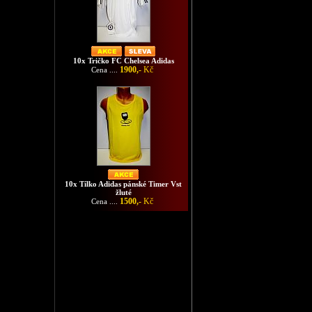
10x Tričko FC Chelsea Adidas
1900,-
Kč
Cena ....
10x Tílko Adidas pánské Timer Vst
žluté
1500,-
Kč
Cena ....