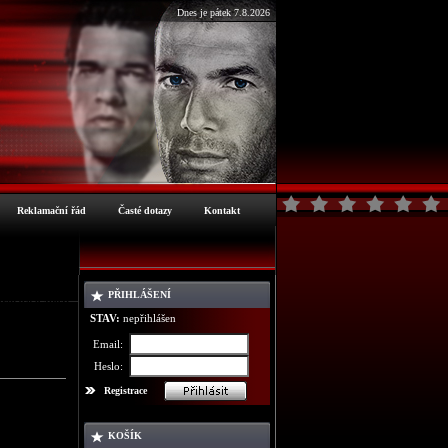
Dnes je pátek 7.8.2026
Reklamační řád
Časté dotazy
Kontakt
PŘIHLÁŠENÍ
ormace o zboží
STAV:
nepřihlášen
Email:
Heslo:
Registrace
KOŠÍK