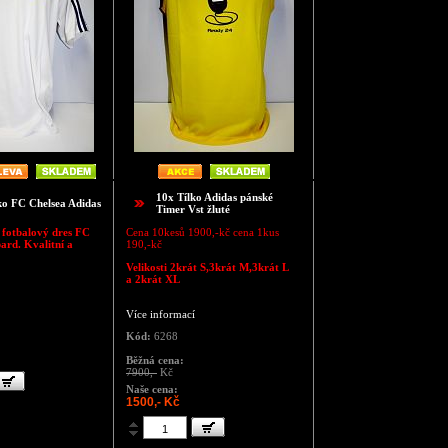
10x Tílko Adidas pánské
ko FC Chelsea Adidas
Timer Vst žluté
- fotbalový dres FC
Cena 10kesů 1900,-kč cena 1kus
ard. Kvalitní a
190,-kč
Velikosti 2krát S,3krát M,3krát L
a 2krát XL
Více informací
Kód:
6268
Běžná cena:
7900,-
Kč
Naše cena:
1500,- Kč