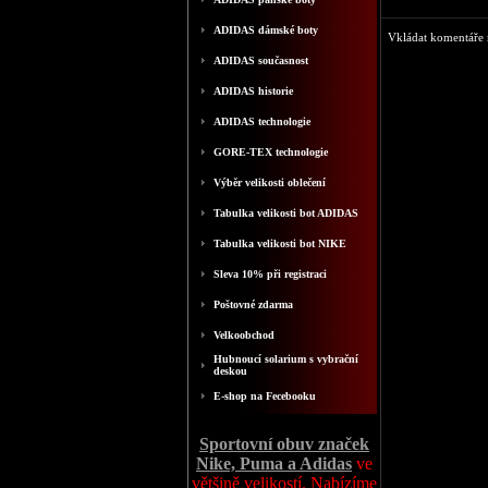
ADIDAS dámské boty
Vkládat komentáře m
ADIDAS současnost
ADIDAS historie
ADIDAS technologie
GORE-TEX technologie
Výběr velikosti oblečení
Tabulka velikosti bot ADIDAS
Tabulka velikosti bot NIKE
Sleva 10% při registraci
Poštovné zdarma
Velkoobchod
Hubnoucí solarium s vybrační
deskou
E-shop na Fecebooku
Sportovní obuv značek
Nike, Puma a Adidas
ve
většině velikostí. Nabízíme