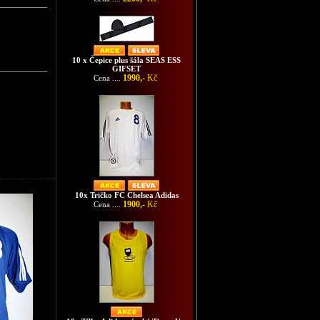
10 x Čepice plus šála SEAS ESS
GIFSET
1990,-
Kč
Cena ....
Chelsea Adidas
10x Tričko FC Chelsea Adidas
1900,-
Kč
Cena ....