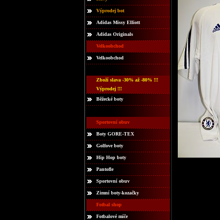
Výprodej bot
Adidas Missy Elliott
Adidas Originals
Velkoobchod
Velkoobchod
Zboží slava -30% až -80% !!!
Výprodej !!!
Běžecké boty
Sportovní obuv
Boty GORE-TEX
Golfove boty
Hip Hop boty
Pantofle
Sportovní obuv
Zimní boty-kozačky
Fotbal shop
Fotbalové míče