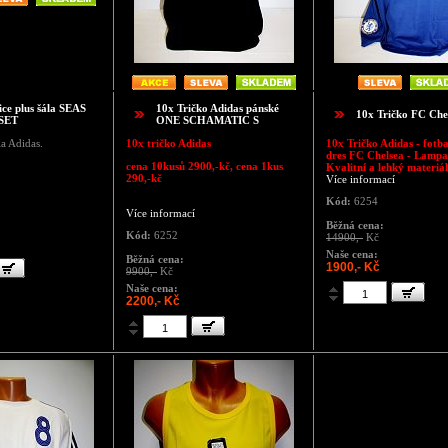
ice plus šála SEAS
10x Tričko Adidas pánské
10x Tričko FC Che
SET
ONE SCHAMATIC S
la Adidas.
10x tričko Adidas
10x Tričko Adidas - fotb
dres FC Chelsea - Lampa
cena 10kusů 2900,-kč, cena 1kus
Kvalitní a lehký materiál
290,-kč
Více informací
Kód:
6254
Více informací
Běžná cena:
Kód:
6252
14900,-
Kč
Naše cena:
Běžná cena:
1900,- Kč
9900,-
Kč
Naše cena:
2200,- Kč