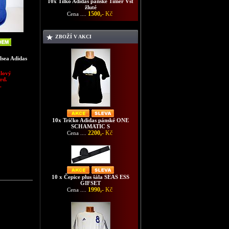
10x Tílko Adidas pánské Timer Vst
žluté
1500,-
Kč
Cena ....
ZBOŽÍ V AKCI
lsea Adidas
alový
rd.
.
10x Tričko Adidas pánské ONE
SCHAMATIC S
2200,-
Kč
Cena ....
10 x Čepice plus šála SEAS ESS
GIFSET
1990,-
Kč
Cena ....