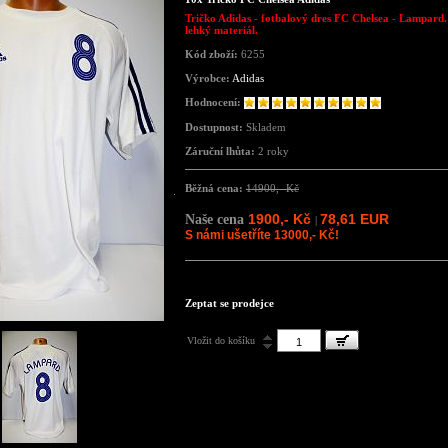
Tričko Adidas - fotbalový dres FC Chelsea - Lampard.
lehký materiál.
Kód zboží:
6255
Výrobce:
Adidas
Hodnocení:
Dostupnost:
Skladem
Záruční lhůta:
2 roky
Běžná cena:
14900,- Kč
1900,- Kč
78,61 EUR
Naše cena
|
S námi ušetříte 13000,- Kč!
Zeptat se prodejce
Vložit do košíku