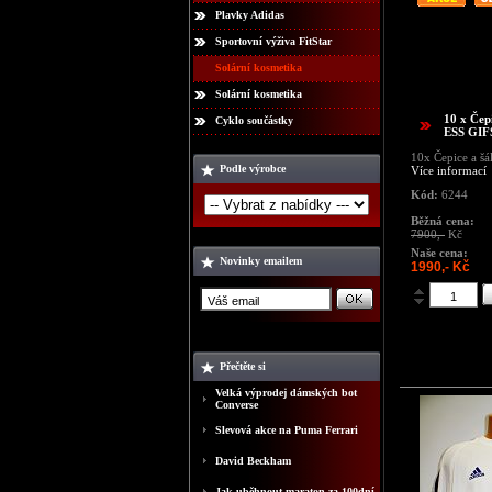
Plavky Adidas
Sportovní výživa FitStar
Solární kosmetika
Solární kosmetika
10 x Čep
Cyklo součástky
ESS GIF
10x Čepice a šá
Podle výrobce
Více informací
Kód:
6244
Běžná cena:
7900,-
Kč
Naše cena:
Novinky emailem
1990,- Kč
Přečtěte si
Velká výprodej dámských bot
Converse
Slevová akce na Puma Ferrari
David Beckham
Jak uběhnout maraton za 100dní