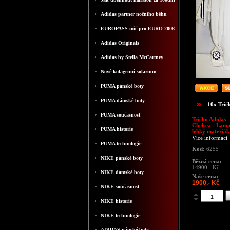
Adidas partner nočního běhu
EUROPASS mič pro EURO 2008
Adidas Originals
Adidas by Stella McCartney
Nové kolagenní solarium
PUMA pánské boty
PUMA dámské boty
10x Trič
PUMA současnost
Tričko Adidas 
Chelsea - Lamp
PUMA historie
lehký materiál.
Více informací
PUMA technologie
Kód:
6255
NIKE pánské boty
Běžná cena:
14900,-
Kč
NIKE dámské boty
Naše cena:
1900,- Kč
NIKE současnost
NIKE historie
NIKE technologie
ADIDAS pánské boty