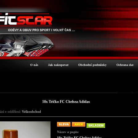
O nás
Jak nakupovat
Obchodní podmínky
Ochrana dat
Podrobné inf
10x Tričko FC Chelsea Adidas
ází v oddělení:
Velkoobchod
Název a popis:
10x Tričko FC Chelsea Adidas