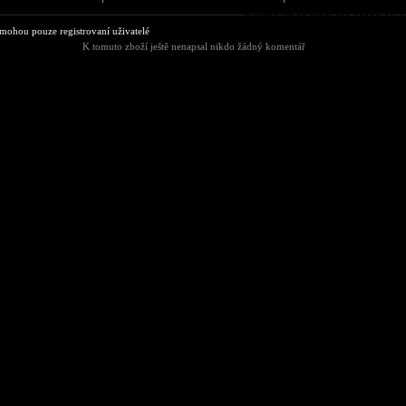
Komentáře ke zboží 10x Tričko FC 
ohou pouze registrovaní uživatelé
K tomuto zboží ještě nenapsal nikdo žádný komentář