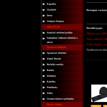
Kopačky
Chrániče
Dostupné variant
Dresy
Stulpny-štrupny
OBLEČENÍ
Detailní popis
Funkční oblečení-prádlo
10kusů cena 2900,
Nadměrné velikosti oblečení a
3krát velikost L,4
obuvi
Tričko Adidas - fo
Sportovní oblečení
Vytisknout na tisk
Sportovní oblečení
Zimní Bundy
Ručníky-osušky
Batohy
Hodinky
Kabelky
Peněženky
Tašky
Ostatní-dárkove předměty
Plavky Adidas