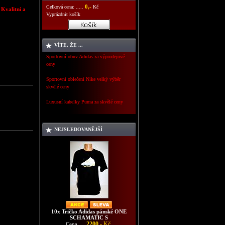
0,-
Celková cena: .....
Kč
 Kvalitní a
Vyprázdnit košík
VÍTE, ŽE ...
Sportovní obuv Adidas za výprodejové
ceny
Sportovní oblečení Nike velký výběr
skvělé ceny
Luxusní kabelky Puma za skvělé ceny
NEJSLEDOVANĚJŠÍ
10x Tričko Adidas pánské ONE
SCHAMATIC S
2200,-
Kč
Cena ....