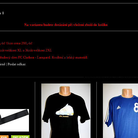
y 1
Na variantu budete dotázáni při vložení zboží do košíku
-kč 1kus cena 290,-kč
krát velikost XL a 3krát velikost 2XL
tbalový dres FC Chelsea - Lampard. Kvalitní a lehký materiál.
árně
|
Poslat odkaz
Podobné zboží jako 10x Tričko FC 