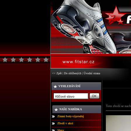
<< Zpět
|
Do oblíbených
|
Úvodní strana
VYHLEDÁVÁNÍ
Toto zboží se nach
NAŠE NABÍDKA
Zimní boty-výprodej
Zboží v akci
Slevy