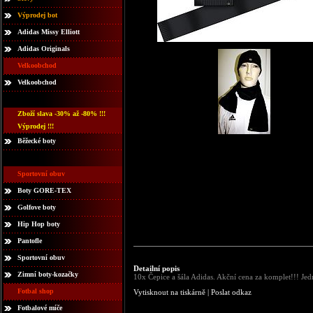
Výprodej bot
Adidas Missy Elliott
Adidas Originals
Velkoobchod
Velkoobchod
Zboží slava -30% až -80% !!!
Výprodej !!!
Běžecké boty
Sportovní obuv
Boty GORE-TEX
Golfove boty
Hip Hop boty
Pantofle
Sportovní obuv
Detailní popis
Zimní boty-kozačky
10x Čepice a šála Adidas. Akční cena za komplet!!! Je
Fotbal shop
Vytisknout na tiskárně
|
Poslat odkaz
Fotbalové míče