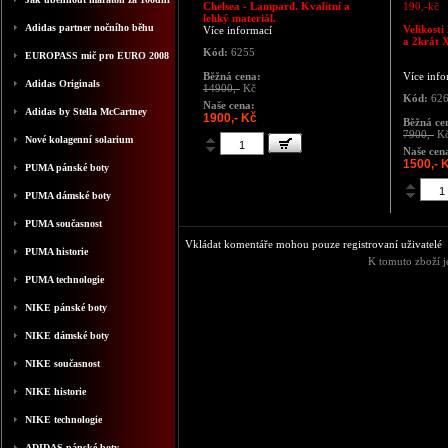
Chelsea - Lampard. Kvalitní a
190,-kč
lehký materiál.
Adidas partner nočního běhu
Velikosti
Více informací
a 2krát 
Kód:
6255
EUROPASS mič pro EURO 2008
Běžná cena:
Více info
Adidas Originals
14900,-
Kč
Kód:
62
Naše cena:
Adidas by Stella McCartney
1900,- Kč
Běžná ce
7900,-
K
Nové kolagenní solarium
Naše cen
1500,- 
PUMA pánské boty
PUMA dámské boty
PUMA současnost
Vkládat komentáře mohou pouze registrovaní uživatelé
PUMA historie
K tomuto zboží j
PUMA technologie
NIKE pánské boty
NIKE dámské boty
NIKE současnost
NIKE historie
NIKE technologie
ADIDAS pánské boty