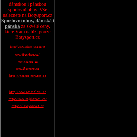
dámskou i pánskou
sportovní obuv. Vše
naleznete na Botysport.cz
Sportovní obuv, dámská i
pánská
za skvělé ceny,
které Vám nabízí pouze
Botysport.cz
http://www.eshop-katalog.cz
www.dbeckham.cz/
www.naakup.cz
www.Zlevneno.cz
http://naakup.monitor.cz
http://www.najdislevu.cz
http://www.najduzbozi.cz/
http://levnymarket.cz