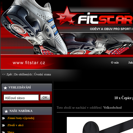
O nás
Jak
<< Zpět
|
Do oblíbených
|
Úvodní strana
VYHLEDÁVÁNÍ
10 x Čepic
Toto zboží se nachází v oddělení:
Velkoobchod
NAŠE NABÍDKA
Zimní boty-výprodej
Zboží v akci
Slevy