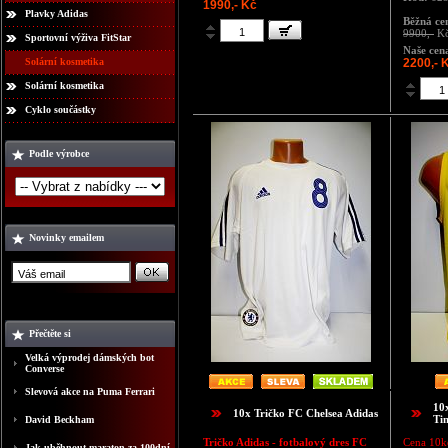
1990,- Kč
Plavky Adidas
Běžná ce
9900,-
K
Sportovní výživa FitStar
Naše cen
Solární kosmetika
2200,- 
Solární kosmetika
Cyklo součástky
Podle výrobce
Novinky emailem
Přečtěte si
Velká výprodej dámských bot
Converse
Slevová akce na Puma Ferrari
10
10x Tričko FC Chelsea Adidas
Tim
David Beckham
Tričko Adidas - fotbalový dres FC
Cena 10k
Jak uběhnout maraton za 100dní