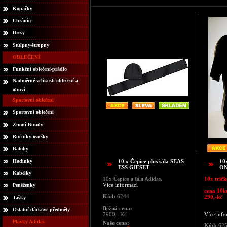
Kopačky
Chrániče
Dresy
Stulpny-štrupny
OBLEČENÍ
Funkční oblečení-prádlo
Nadměrné velikosti oblečení a
obuvi
Sportovní oblečení
Sportovní oblečení
Zimní Bundy
Ručníky-osušky
Batohy
Hodinky
10 x Čepice plus šála SEAS
10
ESS GIFSET
ON
Kabelky
10x Čepice a šála Adidas.
10x tričk
Více informací
Peněženky
cena 10k
Kód:
6244
290,-kč
Tašky
Běžná cena:
Ostatní-dárkove předměty
7900,-
Kč
Více info
Plavky Adidas
Naše cena:
Kód:
62