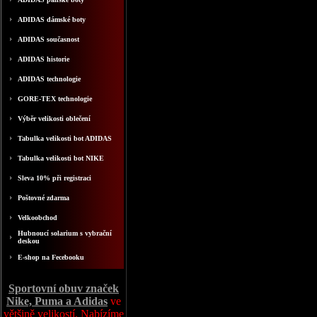
ADIDAS dámské boty
ADIDAS současnost
ADIDAS historie
ADIDAS technologie
GORE-TEX technologie
Výběr velikosti oblečení
Tabulka velikosti bot ADIDAS
Tabulka velikosti bot NIKE
Sleva 10% při registraci
Poštovné zdarma
Velkoobchod
Hubnoucí solarium s vybrační
deskou
E-shop na Fecebooku
Sportovní obuv značek
Nike, Puma a Adidas
ve
většině velikostí. Nabízíme