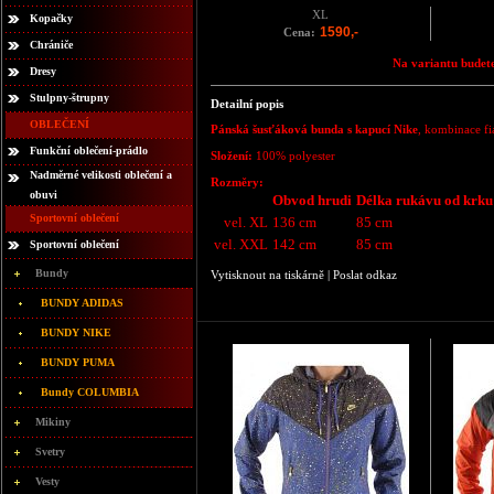
XL
Kopačky
1590,-
Cena:
Chrániče
Na variantu budete
Dresy
Stulpny-štrupny
Detailní popis
OBLEČENÍ
Pánská šusťáková bunda s kapucí Nike
, kombinace fi
Funkční oblečení-prádlo
Složení:
100% polyester
Nadměrné velikosti oblečení a
Rozměry:
obuvi
Obvod hrudi
Délka rukávu od krku
Sportovní oblečení
vel. XL
136 cm
85 cm
vel. XXL
142 cm
85 cm
Sportovní oblečení
Bundy
Vytisknout na tiskárně
|
Poslat odkaz
BUNDY ADIDAS
BUNDY NIKE
BUNDY PUMA
Bundy COLUMBIA
Mikiny
Svetry
Vesty