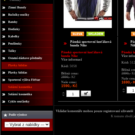
Zimní Bundy
Ručníky-osušky
Batohy
Hodinky
Kabelky
Pánská sportovní šusťáková
Pá
Peněženky
bunda Nike
Ni
Tašky
Pánská sportovní šusťáková
Pánská š
bunda Nike
Více info
Ostatní-dárkove předměty
Více informací
Kód:
51
Plavky Adidas
Kód:
5058
Běžná ce
Plavky Adidas
Běžná cena:
2890,-
K
2890,-
Kč
Naše cen
Sportovní výživa FitStar
Naše cena:
1690,- 
1590,- Kč
Solární kosmetika
Solární kosmetika
Cyklo součástky
Vkládat komentáře mohou pouze registrovaní uživatelé
Podle výrobce
K tomuto zboží j