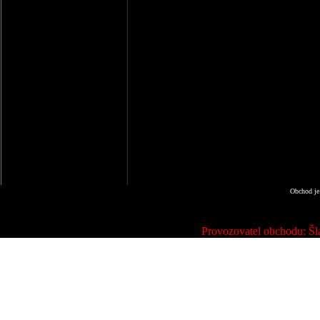
Obchod je
Provozovatel obchodu: Šla