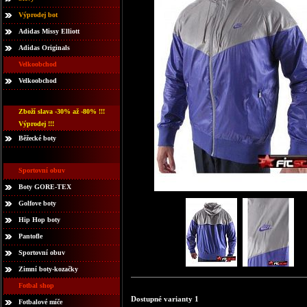
Výprodej bot
Adidas Missy Elliott
Adidas Originals
Velkoobchod
Velkoobchod
Zboží slava -30% až -80% !!!
Výprodej !!!
Běžecké boty
Sportovní obuv
Boty GORE-TEX
Golfove boty
Hip Hop boty
Pantofle
Sportovní obuv
Zimní boty-kozačky
Fotbal shop
Dostupné varianty 1
Fotbalové míče