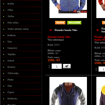
Košile
Tílka
Trička
Polo trička
Pá
Trička dlouhý rukáv
Dámská bunda Nike
bu
Kalhoty
Dámská bunda Nike
Pánská s
Více informací
bunda Ni
Šaty
Více info
Kód:
5031
Kód:
50
Soupravy
Běžná cena:
3290,-
Kč
Běžná ce
Tepláky
2890,-
K
Naše cena:
1590,- Kč
Naše cen
Sukně
1590,- 
Kratasy
Třičtvrtáky
Pásky
Šály
Čepice
Kšiltovky
Ponožky