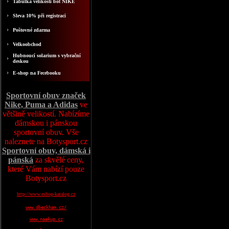
Tabulka velikosti bot NIKE
Sleva 10% při registraci
Poštovné zdarma
Velkoobchod
Hubnoucí solarium s vybrační
deskou
E-shop na Fecebooku
Sportovní obuv značek
Nike, Puma a Adidas
ve
většině velikostí. Nabízíme
dámskou i pánskou
sportovní obuv. Vše
naleznete na Botysport.cz
Sportovní obuv, dámská i
pánská
za skvělé ceny,
které Vám nabízí pouze
Botysport.cz
http://www.eshop-katalog.cz
www.dbeckham.cz/
www.naakup.cz