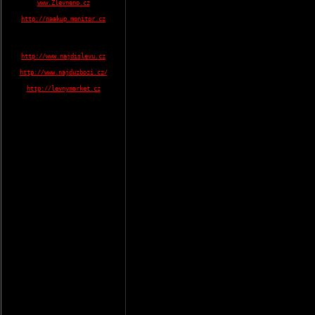
www.Zlevneno.cz
http://naakup.monitor.cz
http://www.najdislevu.cz
http://www.najduzbozi.cz/
http://levnymarket.cz