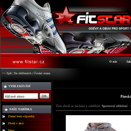
O nás
Jak
<< Zpět
|
Do oblíbených
|
Úvodní strana
VYHLEDÁVÁNÍ
Pánská
Toto zboží se nachází v oddělení:
Sportovní oblečení
>
NAŠE NABÍDKA
Zimní boty-výprodej
Zboží v akci
Slevy