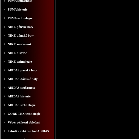
PUMA současnost
PUMA historie
PUMA technologie
NIKE pánské boty
NIKE dámské boty
NIKE současnost
NIKE historie
NIKE technologie
ADIDAS pánské boty
ADIDAS dámské boty
ADIDAS současnost
ADIDAS historie
ADIDAS technologie
GORE-TEX technologie
Výběr velikosti oblečení
Tabulka velikosti bot ADIDAS