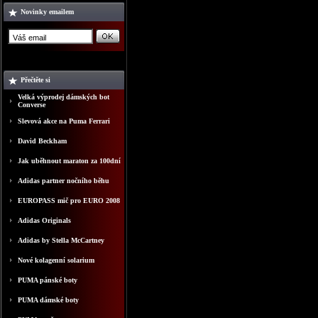
Novinky emailem
Přečtěte si
Velká výprodej dámských bot
Converse
Slevová akce na Puma Ferrari
David Beckham
Jak uběhnout maraton za 100dní
Adidas partner nočního běhu
EUROPASS mič pro EURO 2008
Adidas Originals
Adidas by Stella McCartney
Nové kolagenní solarium
PUMA pánské boty
PUMA dámské boty