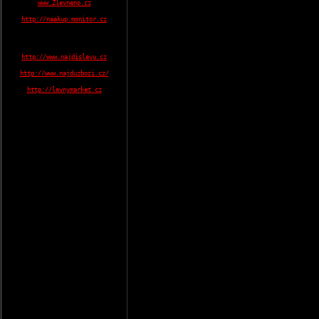
www.Zlevneno.cz
http://naakup.monitor.cz
http://www.najdislevu.cz
http://www.najduzbozi.cz/
http://levnymarket.cz