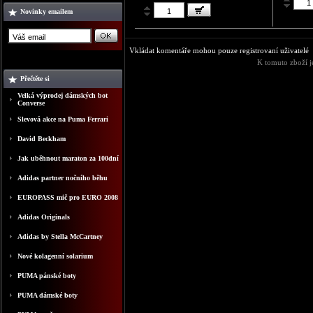
Novinky emailem
Vkládat komentáře mohou pouze registrovaní uživatelé
K tomuto zboží j
Přečtěte si
Velká výprodej dámských bot
Converse
Slevová akce na Puma Ferrari
David Beckham
Jak uběhnout maraton za 100dní
Adidas partner nočního běhu
EUROPASS mič pro EURO 2008
Adidas Originals
Adidas by Stella McCartney
Nové kolagenní solarium
PUMA pánské boty
PUMA dámské boty