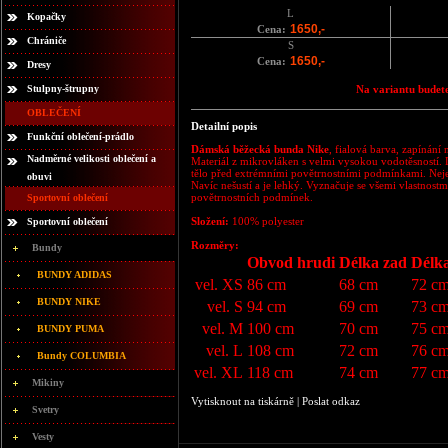
L
Kopačky
1650,-
Cena:
Chrániče
S
1650,-
Cena:
Dresy
Stulpny-štrupny
Na variantu budete
OBLEČENÍ
Detailní popis
Funkční oblečení-prádlo
Dámská běžecká bunda Nike
, fialová barva, zapínání 
Nadměrné velikosti oblečení a
Materiál z mikrovláken s velmi vysokou vodotěsností. 
tělo před extrémními povětrnostními podmínkami. Nejen 
obuvi
Navíc nešustí a je lehký. Vyznačuje se všemi vlastnostmi
povětrnostních podmínek.
Sportovní oblečení
Složení:
100% polyester
Sportovní oblečení
Rozměry:
Bundy
Obvod hrudi
Délka zad
Délk
BUNDY ADIDAS
vel. XS
86 cm
68 cm
72 c
BUNDY NIKE
vel. S
94 cm
69 cm
73 c
vel. M
100 cm
70 cm
75 c
BUNDY PUMA
vel. L
108 cm
72 cm
76 c
Bundy COLUMBIA
vel. XL
118 cm
74 cm
77 c
Mikiny
Vytisknout na tiskárně
|
Poslat odkaz
Svetry
Vesty