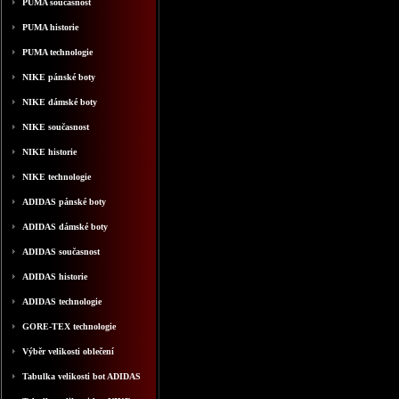
PUMA současnost
PUMA historie
PUMA technologie
NIKE pánské boty
NIKE dámské boty
NIKE současnost
NIKE historie
NIKE technologie
ADIDAS pánské boty
ADIDAS dámské boty
ADIDAS současnost
ADIDAS historie
ADIDAS technologie
GORE-TEX technologie
Výběr velikosti oblečení
Tabulka velikosti bot ADIDAS