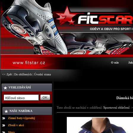
O nás
Jak
<< Zpět
|
Do oblíbených
|
Úvodní strana
VYHLEDÁVÁNÍ
Dámská bě
Toto zboží se nachází v oddělení:
Sportovní oblečení
>
NAŠE NABÍDKA
Zimní boty-výprodej
Zboží v akci
Slevy