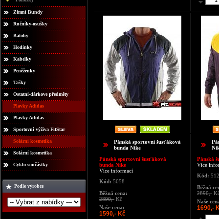
Zimní Bundy
Ručníky-osušky
Batohy
Hodinky
Kabelky
Peněženky
Tašky
Ostatní-dárkove předměty
Plavky Adidas
Plavky Adidas
Sportovní výživa FitStar
Solární kosmetika
Pánská sportovní šusťáková
Pá
bunda Nike
Ni
Solární kosmetika
Pánská sportovní šusťáková
Pánská š
Cyklo součástky
bunda Nike
Více info
Více informací
Kód:
51
Kód:
5058
Podle výrobce
Běžná ce
Běžná cena:
2890,-
K
2890,-
Kč
Naše cen
Naše cena:
1690,- 
1590,- Kč