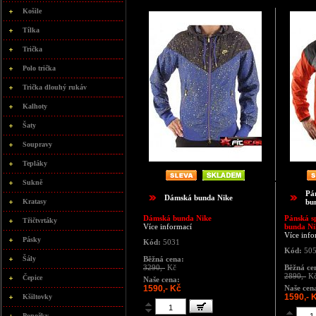
Košile
Tílka
Trička
Polo trička
Trička dlouhý rukáv
Kalhoty
Šaty
Soupravy
Tepláky
Sukně
Pá
Dámská bunda Nike
Kratasy
bu
Dámská bunda Nike
Pánská s
Třičtvrtáky
Více informací
bunda Ni
Více info
Pásky
Kód:
5031
Kód:
50
Šály
Běžná cena:
3290,-
Kč
Běžná ce
2890,-
K
Čepice
Naše cena:
1590,- Kč
Naše cen
1590,- 
Kšiltovky
Ponožky