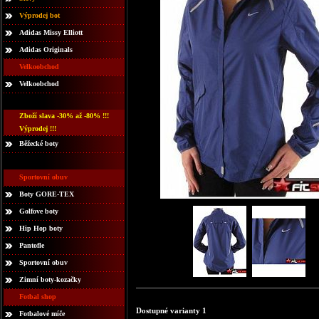
Výprodej bot
Adidas Missy Elliott
Adidas Originals
Velkoobchod
Velkoobchod
Zboží slava -30% až -80% !!!
Výprodej !!!
Běžecké boty
Sportovní obuv
Boty GORE-TEX
Golfove boty
Hip Hop boty
Pantofle
Sportovní obuv
Zimní boty-kozačky
Fotbal shop
Dostupné varianty 1
Fotbalové míče