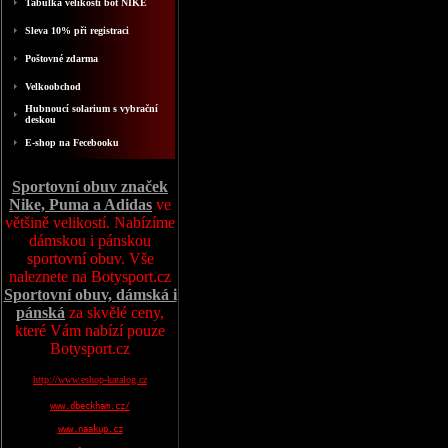
Tabulka velikosti bot NIKE
Sleva 10% při registraci
Poštovné zdarma
Velkoobchod
Hubnoucí solarium s vybrační
deskou
E-shop na Fecebooku
Sportovní obuv značek
Nike, Puma a Adidas
ve
většině velikostí. Nabízíme
dámskou i pánskou
sportovní obuv. Vše
naleznete na Botysport.cz
Sportovní obuv, dámská i
pánská
za skvělé ceny,
které Vám nabízí pouze
Botysport.cz
http://www.eshop-katalog.cz
www.dbeckham.cz/
www.naakup.cz