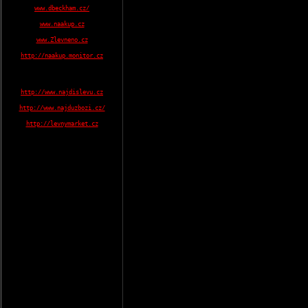
www.dbeckham.cz/
www.naakup.cz
www.Zlevneno.cz
http://naakup.monitor.cz
http://www.najdislevu.cz
http://www.najduzbozi.cz/
http://levnymarket.cz