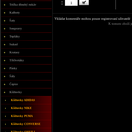
Trička dlouhý rukáv
Kalhoty
Vkládat komentáře mohou pouze registrovaní uživatelé
Šaty
K tomuto zboží j
Soupravy
Tepláky
Sukně
Kratasy
Třičtvrtáky
Pásky
Šály
Čepice
Kšiltovky
Kšiltovky ADIDAS
Kšiltovky NIKE
Kšiltovky PUMA
Kšiltovky CONVERSE
Kšiltovky ONEILL