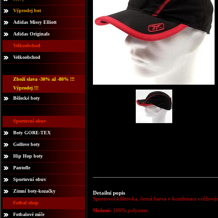
Výprodej bot
Adidas Missy Elliott
Adidas Originals
Velkoobchod
Velkoobchod
Zboží slava -30% až -80% !!!
Výprodej !!!
Běžecké boty
Sportovní obuv
Boty GORE-TEX
Golfove boty
Hip Hop boty
Pantofle
Sportovní obuv
Zimní boty-kozačky
Detailní popis
Sportovní kšiltovka, černá barva v kombinaci s růžový
Fotbal shop
Složení:
100% polyester.
Fotbalové míče