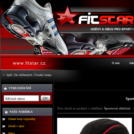
O nás
Jak
<< Zpět
|
Do oblíbených
|
Úvodní strana
VYHLEDÁVÁNÍ
Sport
Toto zboží se nachází v oddělení:
Sportovní oblečení
>
NAŠE NABÍDKA
Zimní boty-výprodej
Zboží v akci
Slevy