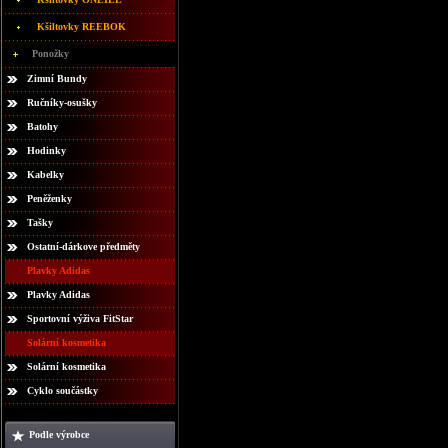
Kšiltovky REEBOK
Ponožky
Zimní Bundy
Ručníky-osušky
Batohy
Hodinky
Kabelky
Peněženky
Tašky
Ostatní-dárkove předměty
Plavky Adidas
Plavky Adidas
Sportovní výživa FitStar
Solární kosmetika
Solární kosmetika
Cyklo součástky
Podle výrobce