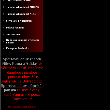
Výběr velikosti oblečení
Tabulka velikosti bot ADIDAS
Tabulka velikosti bot NIKE
Sleva 10% při registraci
Poštovné zdarma
Velkoobchod
Hubnoucí solarium s vybrační
deskou
E-shop na Fecebooku
Sportovní obuv značek
Nike, Puma a Adidas
ve
většině velikostí. Nabízíme
dámskou i pánskou
sportovní obuv. Vše
naleznete na Botysport.cz
Sportovní obuv, dámská i
pánská
za skvělé ceny,
které Vám nabízí pouze
Botysport.cz
http://www.eshop-katalog.cz