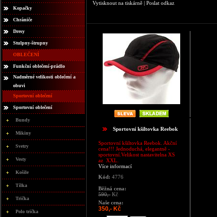
Vytisknout na tiskárně
|
Poslat odkaz
Kopačky
Chrániče
Dresy
Stulpny-štrupny
OBLEČENÍ
Funkční oblečení-prádlo
Nadměrné velikosti oblečení a
obuvi
Sportovní oblečení
Sportovní oblečení
Bundy
Sportovní kšiltovka Reebok
Mikiny
Sportovní kšiltovka Reebok. Akční
Svetry
cena!!! Jednoduchá, elegantně -
sportovní.Velikost nastavitelna XS
Vesty
az XXL.
Více informací
Košile
Kód:
4776
Tílka
Běžná cena:
590,-
Kč
Trička
Naše cena:
350,- Kč
Polo trička