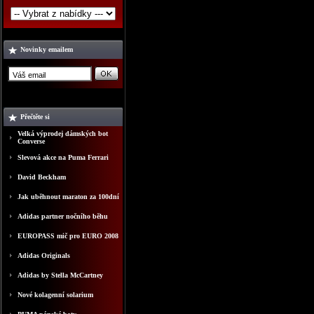
Novinky emailem
Přečtěte si
Velká výprodej dámských bot
Converse
Slevová akce na Puma Ferrari
David Beckham
Jak uběhnout maraton za 100dní
Adidas partner nočního běhu
EUROPASS mič pro EURO 2008
Adidas Originals
Adidas by Stella McCartney
Nové kolagenní solarium