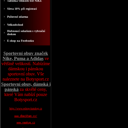
Tabulka velikosti bot NIKE
Sleva 10% při registraci
Poštovné zdarma
Velkoobchod
Hubnoucí solarium s vybrační
deskou
E-shop na Fecebooku
Sportovní obuv značek
Nike, Puma a Adidas
ve
většině velikostí. Nabízíme
dámskou i pánskou
sportovní obuv. Vše
naleznete na Botysport.cz
Sportovní obuv, dámská i
pánská
za skvělé ceny,
které Vám nabízí pouze
Botysport.cz
http://www.eshop-katalog.cz
www.dbeckham.cz/
www.naakup.cz