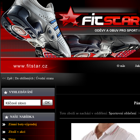
O nás
Jak
<< Zpět
|
Do oblíbených
|
Úvodní strana
VYHLEDÁVÁNÍ
Pán
Toto zboží se nachází v oddělení:
Sportovní oblečení
>
NAŠE NABÍDKA
Zimní boty-výprodej
Zboží v akci
Slevy