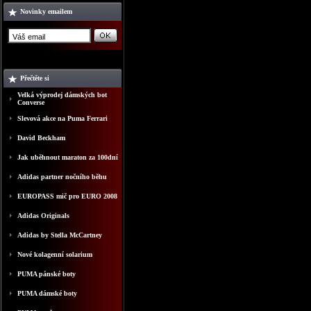
Novinky emailem
Přečtěte si
Velká výprodej dámských bot
Converse
Slevová akce na Puma Ferrari
David Beckham
Jak uběhnout maraton za 100dní
Adidas partner nočního běhu
EUROPASS mič pro EURO 2008
Adidas Originals
Adidas by Stella McCartney
Nové kolagenní solarium
PUMA pánské boty
PUMA dámské boty