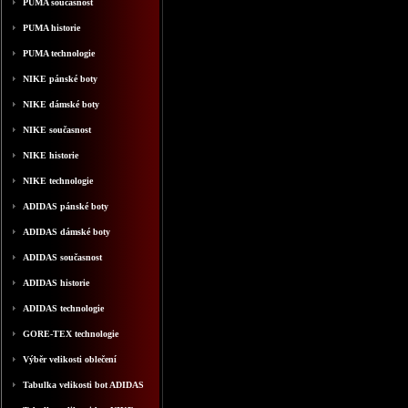
PUMA současnost
PUMA historie
PUMA technologie
NIKE pánské boty
NIKE dámské boty
NIKE současnost
NIKE historie
NIKE technologie
ADIDAS pánské boty
ADIDAS dámské boty
ADIDAS současnost
ADIDAS historie
ADIDAS technologie
GORE-TEX technologie
Výběr velikosti oblečení
Tabulka velikosti bot ADIDAS