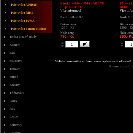
Pánská košile PUMA SAILING
Pánská k
Polo tričko ADIDAS
PIQUE POLO
BLUE
Více informací
Více info
Polo tričko NIKE
Kód:
55022602
Kód:
806
Polo tričko PUMA
Běžná cena:
Běžná ce
1290,-
Kč
1290,-
K
Polo tričko Tommy Hilfiger
Naše cena:
Naše cen
790,- Kč
790,- K
Trička dlouhý rukáv
Kalhoty
Šaty
Soupravy
Vkládat komentáře mohou pouze registrovaní uživatelé
K tomuto zboží j
Tepláky
Sukně
Kratasy
Třičtvrtáky
Pásky
Šály
Čepice
Kšiltovky
Ponožky