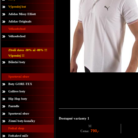
Výprodej bot
Adidas Missy Elliott
Adidas Originals
Velkoobchod
Velkoobchod
Zboží slava -30% až -80% !!!
Výprodej !!!
Běžecké boty
Sportovní obuv
Boty GORE-TEX
Golfove boty
Hip Hop boty
Pantofle
Sportovní obuv
Dostupné varianty 1
Zimní boty-kozačky
M
Fotbal shop
790,-
Cena:
Fotbalové míče