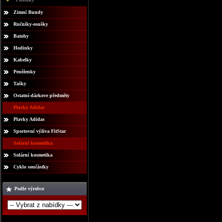
Zimní Bundy
Ručníky-osušky
Batohy
Hodinky
Kabelky
Peněženky
Tašky
Ostatní-dárkove předměty
Plavky Adidas
Plavky Adidas
Sportovní výživa FitStar
Solární kosmetika
Solární kosmetika
Cyklo součástky
Podle výrobce