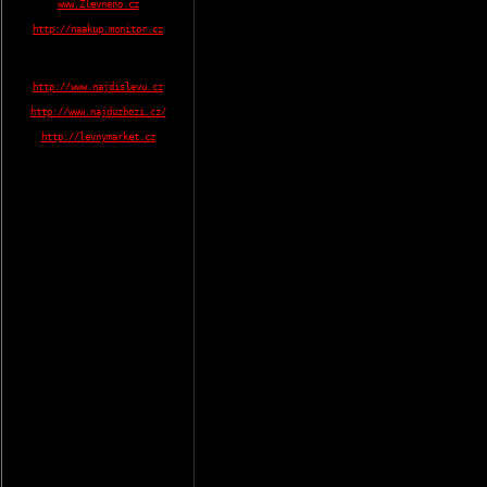
www.Zlevneno.cz
http://naakup.monitor.cz
http://www.najdislevu.cz
http://www.najduzbozi.cz/
http://levnymarket.cz