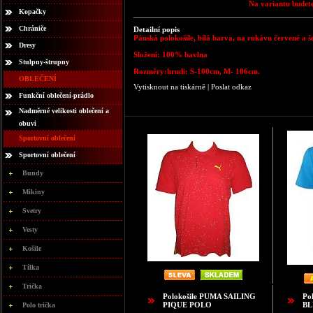
Na variantu budete
Kopačky
Chrániče
Detailní popis
Pánská polokošile, bílá barva, na rukávu červené a 
Dresy
Složení:
100% bavlna
Stulpny-štrupny
Rozměry:
hrudi: S-100cm, M- 106cm.
OBLEČENÍ
Vytisknout na tiskárně
|
Poslat odkaz
Funkční oblečení-prádlo
Nadměrné velikosti oblečení a
obuvi
Sportovní oblečení
Sportovní oblečení
Bundy
Mikiny
Svetry
Vesty
Košile
Tílka
Trička
Polokošile PUMA SAILING
Po
PIQUE POLO
BL
Polo trička