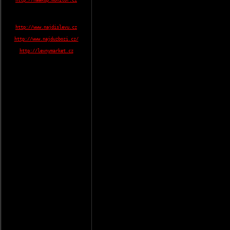
http://naakup.monitor.cz
http://www.najdislevu.cz
http://www.najduzbozi.cz/
http://levnymarket.cz