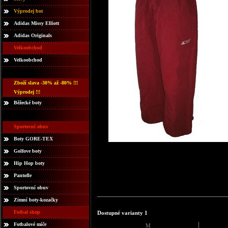
Výprodej bot
Adidas Missy Elliott
Adidas Originals
Velkoobchod
Velkoobchod
Zboží slava -30% až -80% !!!
Výprodej !!!
Běžecké boty
Sportovní obuv
Boty GORE-TEX
Golfove boty
Hip Hop boty
Pantofle
Sportovní obuv
Zimní boty-kozačky
Fotbal shop
Dostupné varianty 1
Fotbalové míče
M