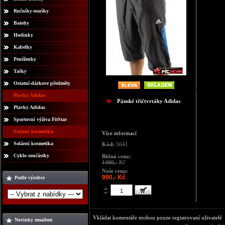
Ručníky-osušky
Batohy
Hodinky
Kabelky
Peněženky
Tašky
Ostatní-dárkove předměty
Plavky Adidas
Pánské třičtvrtáky Adidas
Plavky Adidas
Sportovní výživa FitStar
Solární kosmetika
Více informací
Solární kosmetika
Kód:
5641
Cyklo součástky
Běžná cena:
1490,-
Kč
Naše cena:
990,- Kč
Podle výrobce
Vkládat komentáře mohou pouze registrovaní uživatelé
Novinky emailem