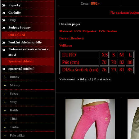
890,-
Cena:
Kopačky
Na variantu budete
Chrániče
Dresy
Detailní popis
Stulpny-štrupny
Materiál: 65% Polyester 35% Bavlna
OBLEČENÍ
Barva: Bordová
Funkční oblečení-prádlo
Velikost:
Nadměrné velikosti oblečení a
EURO
XS
S
M
L
obuvi
Sportovní oblečení
Pás (cm)
70
78
82
88
Sportovní oblečení
Dĺžka šortiek (cm)
76
79
81
85
Bundy
Vytisknout na tiskárně
|
Poslat odkaz
Mikiny
Svetry
Vesty
Košile
Tílka
Trička
Polo trička