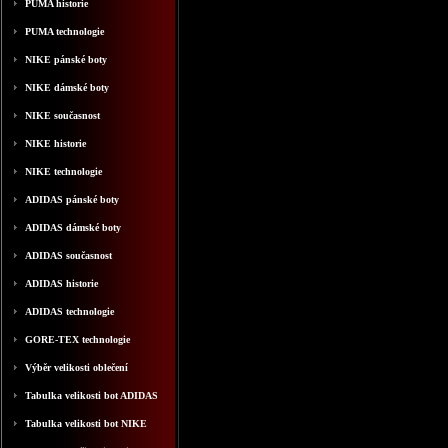
PUMA historie
PUMA technologie
NIKE pánské boty
NIKE dámské boty
NIKE současnost
NIKE historie
NIKE technologie
ADIDAS pánské boty
ADIDAS dámské boty
ADIDAS současnost
ADIDAS historie
ADIDAS technologie
GORE-TEX technologie
Výběr velikosti oblečení
Tabulka velikosti bot ADIDAS
Tabulka velikosti bot NIKE