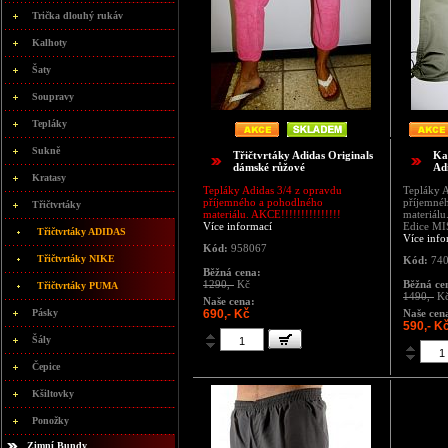
Trička dlouhý rukáv
Kalhoty
Šaty
Soupravy
Tepláky
Sukně
Třičtvrtáky Adidas Originals
Ka
dámské růžové
Ad
Kratasy
Tepláky Adidas 3/4 z opravdu
Tepláky A
příjemného a pohodlného
příjemné
Třičtvrtáky
materiálu. AKCE!!!!!!!!!!!!!!!
materiálu
Více informací
Edice M
Třičtvrtáky ADIDAS
Více info
Kód:
958067
Třičtvrtáky NIKE
Kód:
740
Běžná cena:
1290,-
Kč
Běžná ce
Třičtvrtáky PUMA
1490,-
K
Naše cena:
Pásky
690,- Kč
Naše cen
590,- K
Šály
Čepice
Kšiltovky
Ponožky
Zimní Bundy