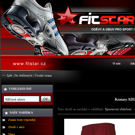
O nás
Jak
<< Zpět
|
Do oblíbených
|
Úvodní strana
VYHLEDÁVÁNÍ
Kratasy AD
Toto zboží se nachází v oddělení:
Sportovní oblečení
>
NAŠE NABÍDKA
Zimní boty-výprodej
Zboží v akci
Slevy