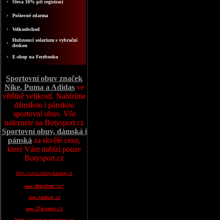
Sleva 10% při registraci
Poštovné zdarma
Velkoobchod
Hubnoucí solarium s vybrační
deskou
E-shop na Fecebooku
Sportovní obuv značek
Nike, Puma a Adidas
ve
většině velikostí. Nabízíme
dámskou i pánskou
sportovní obuv. Vše
naleznete na Botysport.cz
Sportovní obuv, dámská i
pánská
za skvělé ceny,
které Vám nabízí pouze
Botysport.cz
http://www.eshop-katalog.cz
www.dbeckham.cz/
www.naakup.cz
www.Zlevneno.cz