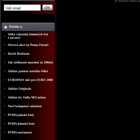
K tomuto zboží j
Přečtěte si
Velká výprodej dámských bot
Converse
Slevová akce na Puma Ferrari
David Beckham
Jak uběhnout maraton za 100dní
Adidas partner nočního běhu
EUROPASS mič pro EURO 2008
Adidas Originals
Adidas by Stella McCartney
Nové kolagenní solarium
PUMA pánské boty
PUMA dámské boty
PUMA současnost