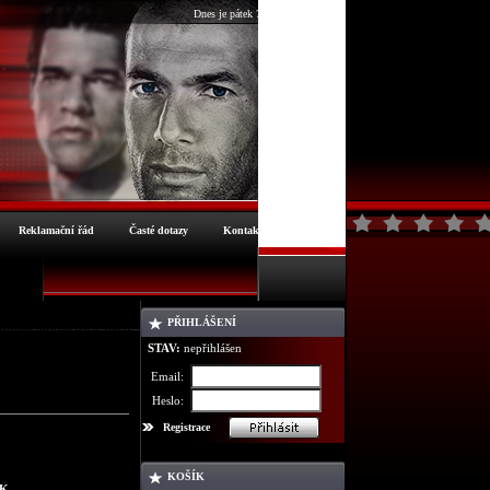
Dnes je pátek 7.8.2026
Reklamační řád
Časté dotazy
Kontakt
PŘIHLÁŠENÍ
robné informace o zboží
STAV:
nepřihlášen
Email:
Heslo:
Registrace
KOŠÍK
CK