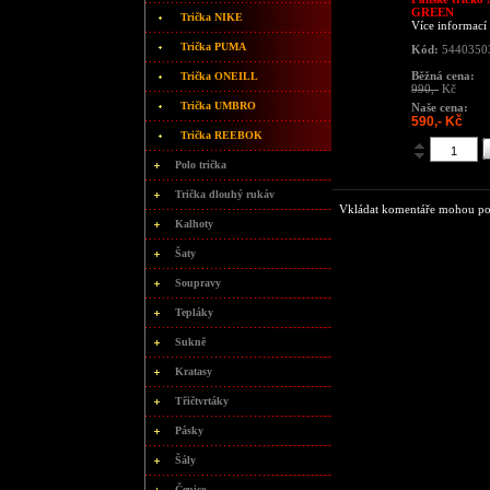
GREEN
Trička NIKE
Více informací
Trička PUMA
Kód:
5440350
Běžná cena:
Trička ONEILL
990,-
Kč
Trička UMBRO
Naše cena:
590,- Kč
Trička REEBOK
Polo trička
Trička dlouhý rukáv
Vkládat komentáře mohou pouz
Kalhoty
Šaty
Soupravy
Tepláky
Sukně
Kratasy
Třičtvrtáky
Pásky
Šály
Čepice