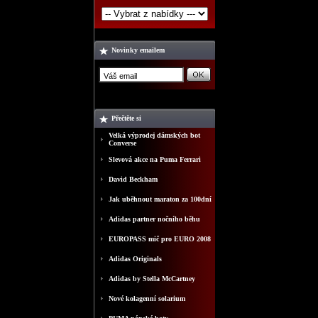
Novinky emailem
Přečtěte si
Velká výprodej dámských bot
Converse
Slevová akce na Puma Ferrari
David Beckham
Jak uběhnout maraton za 100dní
Adidas partner nočního běhu
EUROPASS mič pro EURO 2008
Adidas Originals
Adidas by Stella McCartney
Nové kolagenní solarium