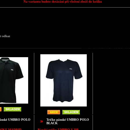
Na variantu budete dotázáni při vložení zboží do košíku
a
at odkaz
Podobné zboží jako Tričko pá
 pánské UMBRO POLO
Tričko pánské UMBRO POLO
BLACK
NIKE MADRID
Pánské tričko
UMBRO V DB