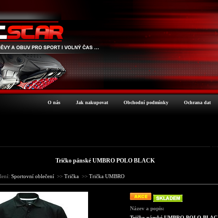
O nás
Jak nakupovat
Obchodní podmínky
Ochrana dat
Pod
Tričko pánské UMBRO POLO BLACK
lení:
Sportovní oblečení
>>
Trička
>>
Trička UMBRO
Název a popis:
Tričko pánské UMBRO POLO BLA