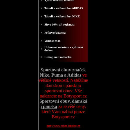
Výběr velikosti oblečení
Tabulka velikosti bot ADIDAS
Tabulka velikosti bot NIKE
Sleva 10% při registraci
Poštovné zdarma
Velkoobchod
Hubnoucí solarium s vybrační
deskou
E-shop na Fecebooku
Sportovní obuv značek
Nike, Puma a Adidas
ve
většině velikostí. Nabízíme
dámskou i pánskou
sportovní obuv. Vše
naleznete na Botysport.cz
Sportovní obuv, dámská
i pánská
za skvělé ceny,
které Vám nabízí pouze
Botysport.cz
http://www.eshop-katalog.cz