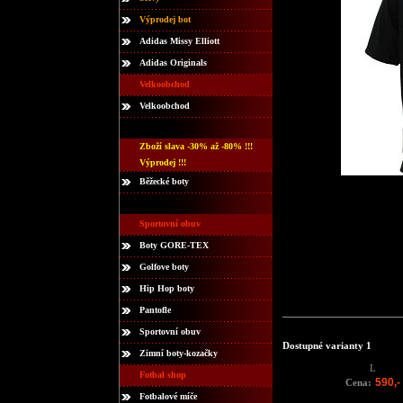
Výprodej bot
Adidas Missy Elliott
Adidas Originals
Velkoobchod
Velkoobchod
Zboží slava -30% až -80% !!!
Výprodej !!!
Běžecké boty
Sportovní obuv
Boty GORE-TEX
Golfove boty
Hip Hop boty
Pantofle
Sportovní obuv
Dostupné varianty 1
Zimní boty-kozačky
L
Fotbal shop
590,-
Cena:
Fotbalové míče