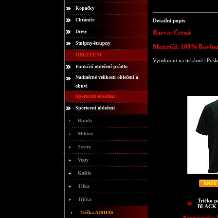
Kopačky
Chrániče
Detailní popis
Dresy
Barva: Černá
Stulpny-štrupny
Materiál: 100% Bavln
OBLEČENÍ
Vytisknout na tiskárně
|
Posl
Funkční oblečení-prádlo
Nadměrné velikosti oblečení a
obuvi
Sportovní oblečení
Sportovní oblečení
Bundy
Mikiny
Svetry
Vesty
Košile
Tílka
Trička
Tričko
BLACK
Trička ADIDAS
Pánské tričko