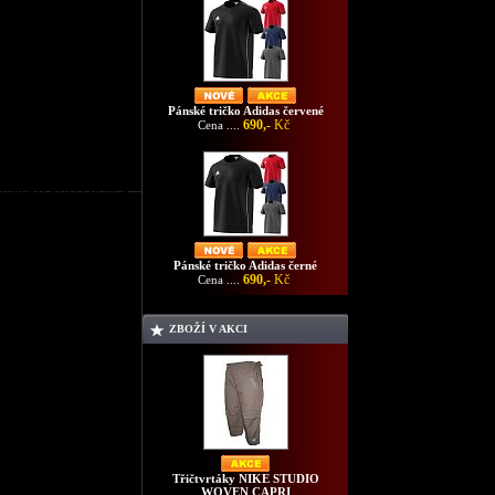
Pánské tričko Adidas červené
690,-
Kč
Cena ....
nské UMBRO POLO BLACK
Pánské tričko Adidas černé
690,-
Kč
Cena ....
ZBOŽÍ V AKCI
Třičtvrtáky NIKE STUDIO
WOVEN CAPRI