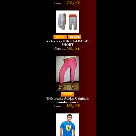
790,-
Kč
Cena ....
Třičtvrtáky NIKE 3/4 BAS AC
SHORT
590,-
Kč
Cena ....
Třičtvrtáky Adidas Originals
dámské růžové
690,-
Kč
Cena ....