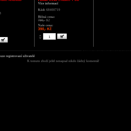
Více informací
Kód:
68400719
3
Běžná cena:
790,-
Kč
Naše cena:
390,- Kč
Komentáře ke zboží Tričko pá
e registrovaní uživatelé
K tomuto zboží ještě nenapsal nikdo žádný komentář