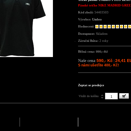
Pánské tričko
NIKE MADRID GREE
Kód zboží:
54403503
Výrobce:
Umbro
Hodnocení:
Dostupnost:
Skladem
Záruční lhůta:
2 roky
Běžná cena:
990,- Kč
590,- Kč
24,41 E
Naše cena
|
S námi ušetříte 400,- Kč!
Zeptat se prodejce
Vložit do košíku