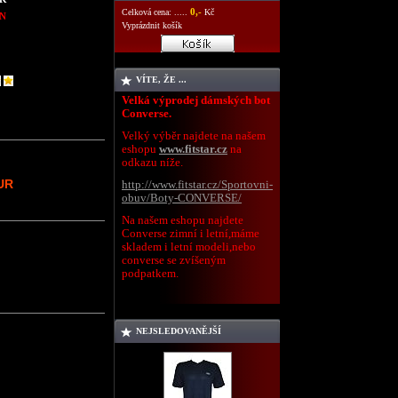
0,-
Celková cena: .....
Kč
N
Vyprázdnit košík
VÍTE, ŽE ...
Velká výprodej dámských bot
Converse.
Velký výběr najdete na našem
eshopu
www.fitstar.cz
na
odkazu níže.
UR
http://www.fitstar.cz/Sportovni-
obuv/Boty-CONVERSE/
Na našem eshopu najdete
Converse zimní i letní,máme
skladem i letní modeli,nebo
converse se zvíšeným
podpatkem.
NEJSLEDOVANĚJŠÍ