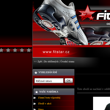
<< Zpět
|
Do oblíbených
|
Úvodní strana
VYHLEDÁVÁNÍ
Toto zboží se nachází v oddě
NAŠE NABÍDKA
Zimní boty-výprodej
Zboží v akci
Slevy