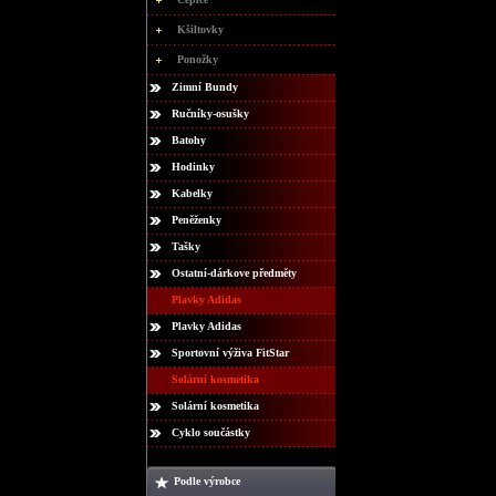
Kšiltovky
Ponožky
Zimní Bundy
Ručníky-osušky
Batohy
Hodinky
Kabelky
Peněženky
Tašky
Ostatní-dárkove předměty
Plavky Adidas
Plavky Adidas
Sportovní výživa FitStar
Solární kosmetika
Solární kosmetika
Cyklo součástky
Podle výrobce