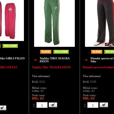
 Nike GIRLS FILLES
Tepláky NIKE SEAGRA
Dámské sportovní 
P
PANTS
Nike
GIRLS FILLES
Tepláky Nike SEAGRA PANTS
Dámské sportovní kalhot
Více informací
Více informací
Kód:
4531
Kód:
5139
Běžná cena:
Běžná cena:
1490,-
Kč
1790,-
Kč
Naše cena:
Naše cena:
890,- Kč
990,- Kč