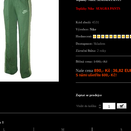
Tepláky Nike SEAGRA PANTS
Kód zboží:
4531
Výrobce:
Nike
Hodnocení:
Dostupnost:
Skladem
Záruční lhůta:
2 roky
Běžná cena:
1490,- Kč
890,- Kč
36,82 EU
Naše cena
|
S námi ušetříte 600,- Kč!
Zeptat se prodejce
Vložit do košíku
y 1
L
M
S