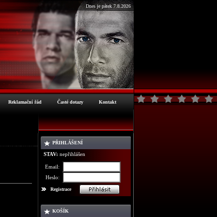
Dnes je pátek 7.8.2026
Reklamační řád
Časté dotazy
Kontakt
PŘIHLÁŠENÍ
ormace o zboží
STAV:
nepřihlášen
Email:
Heslo:
Registrace
KOŠÍK