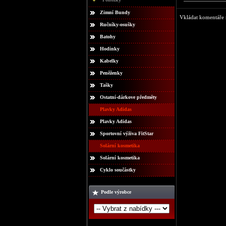
Zimní Bundy
Vkládat komentáře m
Ručníky-osušky
Batohy
Hodinky
Kabelky
Peněženky
Tašky
Ostatní-dárkove předměty
Plavky Adidas
Plavky Adidas
Sportovní výživa FitStar
Solární kosmetika
Solární kosmetika
Cyklo součástky
Podle výrobce