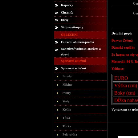
Ce
Kopačky
Chrániče
Ce
Dresy
Stulpny-štrupny
Detailní popis
OBLEČENÍ
Barva: Zelená
Funkční oblečení-prádlo
Dámské tepláky
Nadměrné velikosti oblečení a
obuvi
2x kapsa na zip 
Sportovní oblečení
Materiál: 80% Ba
Sportovní oblečení
Velikost:
Bundy
EURO
Mikiny
Výška (cm)
Boky (cm)
Svetry
Dĺžka nohav
Vesty
Košile
Vytisknout na tisk
Tílka
Trička
Polo trička