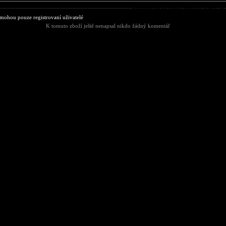
Komentáře ke zboží Tepláky NIKE
ohou pouze registrovaní uživatelé
K tomuto zboží ještě nenapsal nikdo žádný komentář