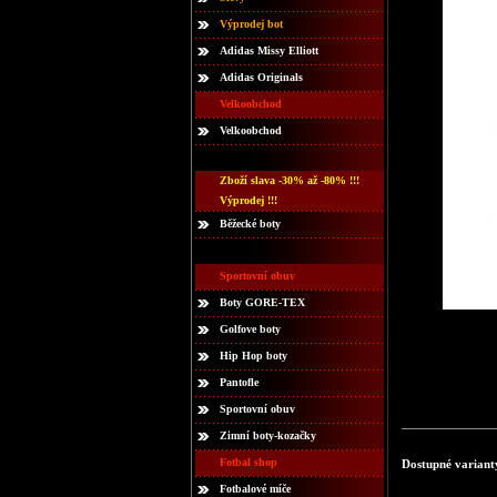
Výprodej bot
Adidas Missy Elliott
Adidas Originals
Velkoobchod
Velkoobchod
Zboží slava -30% až -80% !!!
Výprodej !!!
Běžecké boty
Sportovní obuv
Boty GORE-TEX
Golfove boty
Hip Hop boty
Pantofle
Sportovní obuv
Zimní boty-kozačky
Fotbal shop
Dostupné variant
Fotbalové míče