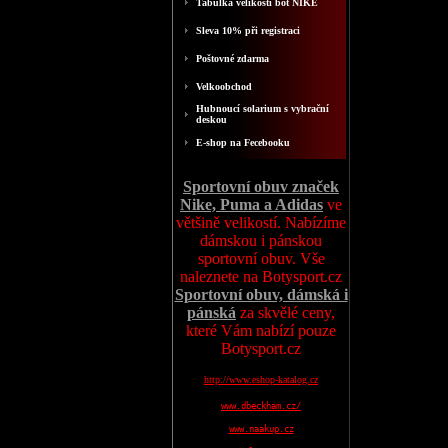
Tabulka velikosti bot NIKE
Sleva 10% při registraci
Poštovné zdarma
Velkoobchod
Hubnoucí solarium s vybrační
deskou
E-shop na Fecebooku
Sportovní obuv značek
Nike, Puma a Adidas
ve
většině velikostí. Nabízíme
dámskou i pánskou
sportovní obuv. Vše
naleznete na Botysport.cz
Sportovní obuv, dámská i
pánská
za skvělé ceny,
které Vám nabízí pouze
Botysport.cz
http://www.eshop-katalog.cz
www.dbeckham.cz/
www.naakup.cz