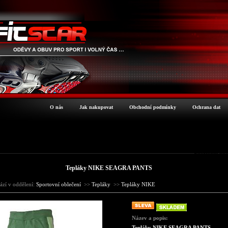
O nás
Jak nakupovat
Obchodní podmínky
Ochrana dat
Podrobné inf
Tepláky NIKE SEAGRA PANTS
ází v oddělení:
Sportovní oblečení
>>
Tepláky
>>
Tepláky NIKE
Název a popis:
Tepláky NIKE SEAGRA PANTS