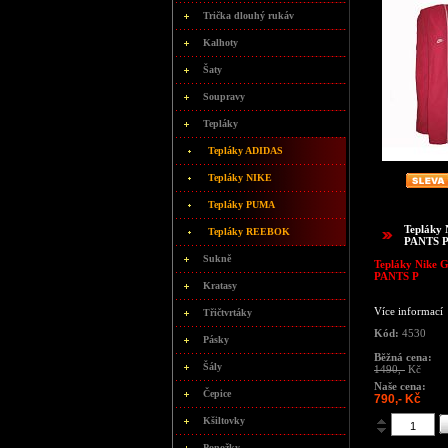
Trička dlouhý rukáv
Kalhoty
Šaty
Soupravy
Tepláky
Tepláky ADIDAS
Tepláky NIKE
Tepláky PUMA
Tepláky
Tepláky REEBOK
PANTS 
Sukně
Tepláky Nike 
PANTS P
Kratasy
Více informací
Třičtvrtáky
Kód:
4530
Pásky
Běžná cena:
Šály
1490,-
Kč
Naše cena:
Čepice
790,- Kč
Kšiltovky
Ponožky