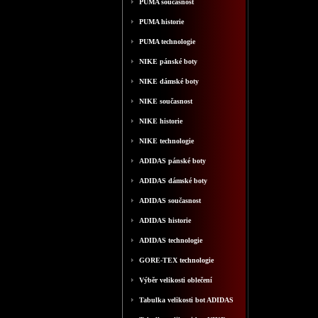
PUMA současnost
PUMA historie
PUMA technologie
NIKE pánské boty
NIKE dámské boty
NIKE současnost
NIKE historie
NIKE technologie
ADIDAS pánské boty
ADIDAS dámské boty
ADIDAS současnost
ADIDAS historie
ADIDAS technologie
GORE-TEX technologie
Výběr velikosti oblečení
Tabulka velikosti bot ADIDAS