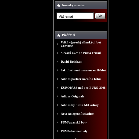
Novinky emailem
Přečtěte si
Velká výprodej dámských bot
Converse
Slevová akce na Puma Ferrari
David Beckham
Jak uběhnout maraton za 100dní
Adidas partner nočního běhu
EUROPASS mič pro EURO 2008
Adidas Originals
Adidas by Stella McCartney
Nové kolagenní solarium
PUMA pánské boty
PUMA dámské boty