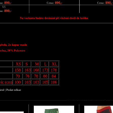
890,-
890,-
890,-
na:
Cena:
Cena:
XS
890,-
na:
Na variantu budete dotázáni při vložení zboží do košíku
vpředu, 2x kapsa vzadu
vlna, 20% Polyester
XS
S
M
L
XL
158
163
168
173
178
70
76
78
80
84
íc (cm)
100
103
103
105
106
árně
|
Poslat odkaz
Podobné zboží jako Tepláky NIKE