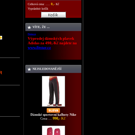
0,-
Celková cena: .....
Kč
Vyprázdnit košík
VÍTE, ŽE ...
Fitstar.cz
Výprodej dámských plavek
Adidas za 490,-Kč najdete na
www.fitstar.cz
NEJSLEDOVANĚJŠÍ
R
Dámské sportovní kalhoty Nike
990,-
Kč
Cena ....