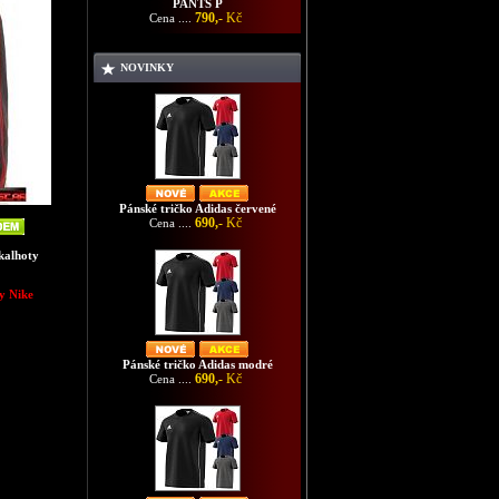
PANTS P
790,-
Kč
Cena ....
NOVINKY
Pánské tričko Adidas červené
690,-
Kč
Cena ....
kalhoty
y Nike
Pánské tričko Adidas modré
690,-
Kč
Cena ....