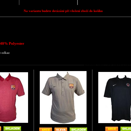
Na variantu budete dotázáni při vložení zboží do košíku
 40% Polyester
t odkaz
Podobné zboží jako Tričko pá