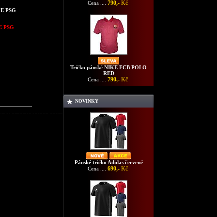
790,-
Kč
Cena ....
KE PSG
E PSG
Tričko pánské NIKE FCB POLO
RED
790,-
Kč
Cena ....
NOVINKY
nské NIKE FCB POLO RED
Pánské tričko Adidas červené
690,-
Kč
Cena ....