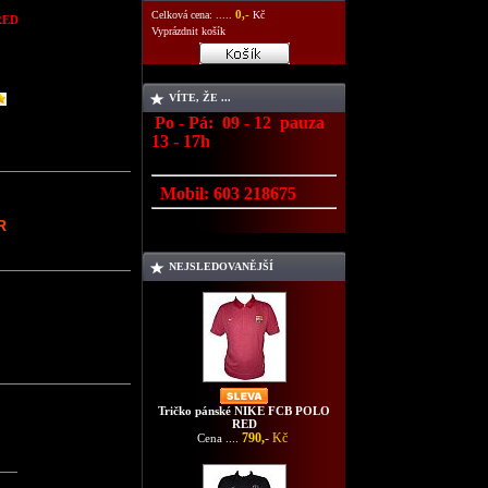
0,-
Celková cena: .....
Kč
RED
Vyprázdnit košík
VÍTE, ŽE ...
Po - Pá: 09 - 12 pauza
13 - 17h
Mobil:
603 218675
R
NEJSLEDOVANĚJŠÍ
Tričko pánské NIKE FCB POLO
RED
790,-
Kč
Cena ....