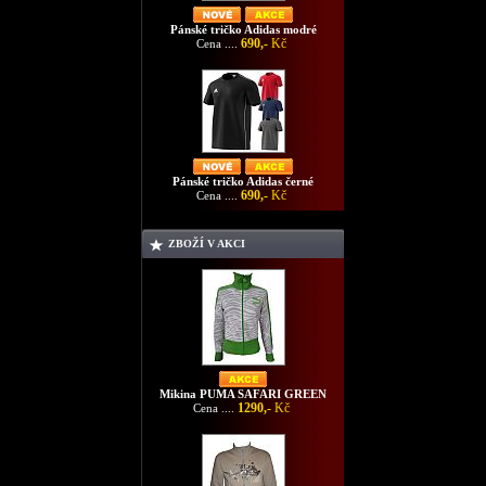
Pánské tričko Adidas modré
690,-
Kč
Cena ....
Pánské tričko Adidas černé
690,-
Kč
Cena ....
ZBOŽÍ V AKCI
Mikina PUMA SAFARI GREEN
1290,-
Kč
Cena ....