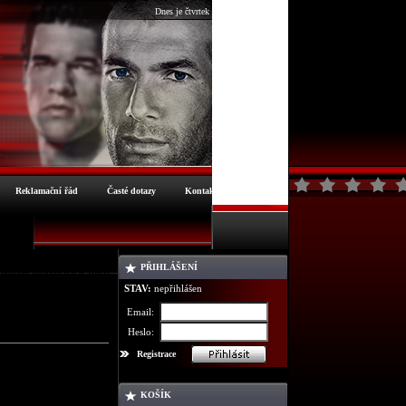
Dnes je čtvrtek 6.8.2026
Reklamační řád
Časté dotazy
Kontakt
PŘIHLÁŠENÍ
robné informace o zboží
STAV:
nepřihlášen
Email:
Heslo:
Registrace
KOŠÍK