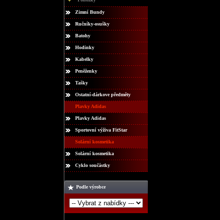
Zimní Bundy
Ručníky-osušky
Batohy
Hodinky
Kabelky
Peněženky
Tašky
Ostatní-dárkove předměty
Plavky Adidas
Plavky Adidas
Sportovní výživa FitStar
Solární kosmetika
Solární kosmetika
Cyklo součástky
Podle výrobce