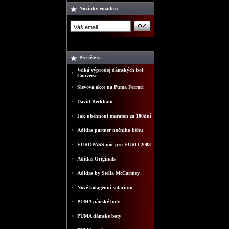
Novinky emailem
Přečtěte si
Velká výprodej dámských bot
Converse
Slevová akce na Puma Ferrari
David Beckham
Jak uběhnout maraton za 100dní
Adidas partner nočního běhu
EUROPASS mič pro EURO 2008
Adidas Originals
Adidas by Stella McCartney
Nové kolagenní solarium
PUMA pánské boty
PUMA dámské boty