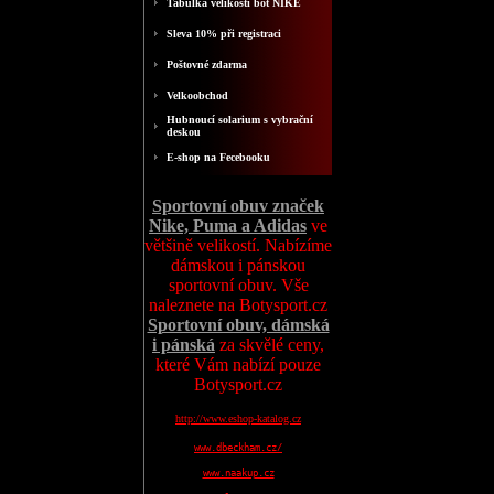
Tabulka velikosti bot NIKE
Sleva 10% při registraci
Poštovné zdarma
Velkoobchod
Hubnoucí solarium s vybrační
deskou
E-shop na Fecebooku
Sportovní obuv značek
Nike, Puma a Adidas
ve
většině velikostí. Nabízíme
dámskou i pánskou
sportovní obuv. Vše
naleznete na Botysport.cz
Sportovní obuv, dámská
i pánská
za skvělé ceny,
které Vám nabízí pouze
Botysport.cz
http://www.eshop-katalog.cz
www.dbeckham.cz/
www.naakup.cz