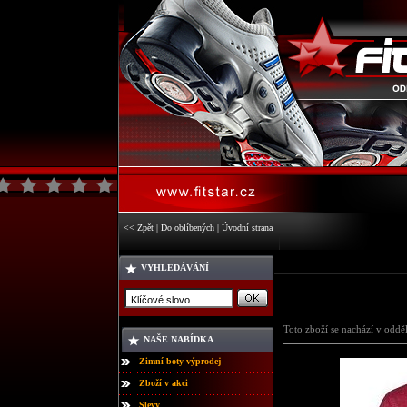
<< Zpět
|
Do oblíbených
|
Úvodní strana
VYHLEDÁVÁNÍ
Toto zboží se nachází v oddě
NAŠE NABÍDKA
Zimní boty-výprodej
Zboží v akci
Slevy