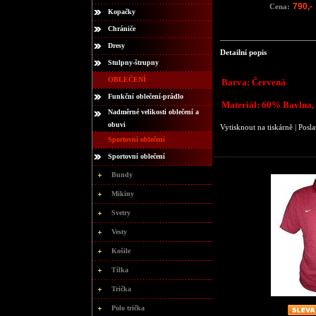
790,-
Cena:
Kopačky
Chrániče
Dresy
Detailní popis
Stulpny-štrupny
OBLEČENÍ
Barva: Červená
Funkční oblečení-prádlo
Materiál: 60% Bavlna,
Nadměrné velikosti oblečení a
obuvi
Vytisknout na tiskárně
|
Posla
Sportovní oblečení
Sportovní oblečení
Bundy
Mikiny
Svetry
Vesty
Košile
Tílka
Trička
Polo trička