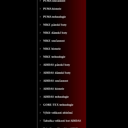
PUMA současnost
PUMA historie
PUMA technologie
NIKE pánské boty
NIKE dámské boty
NIKE současnost
NIKE historie
NIKE technologie
ADIDAS pánské boty
ADIDAS dámské boty
ADIDAS současnost
ADIDAS historie
ADIDAS technologie
GORE-TEX technologie
Výběr velikosti oblečení
Tabulka velikosti bot ADIDAS