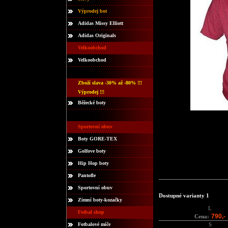
Výprodej bot
Adidas Missy Elliott
Adidas Originals
Velkoobchod
Velkoobchod
Zboží slava -30% až -80% !!!
Výprodej !!!
Běžecké boty
Sportovní obuv
Boty GORE-TEX
Golfove boty
Hip Hop boty
Pantofle
Sportovní obuv
Dostupné varianty 1
Zimní boty-kozačky
L
Fotbal shop
790,-
Cena:
Fotbalové míče
S