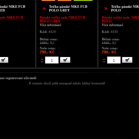
pánské NIKE FCB
Tričko pánské NIKE FCB
Tričko pánské NI
RED
POLO GREY
POLO
polo
NIKE FCB
Pánské tričko polo
NIKE FCB
Pánské tričko polo
NIK
POLO GREY
POLO
Více informací
Více informací
Kód:
4429
Kód:
4430
Běžná cena:
Běžná cena:
1890,-
Kč
1890,-
Kč
Naše cena:
Naše cena:
790,- Kč
790,- Kč
Komentáře ke zboží Tričko pá
e registrovaní uživatelé
K tomuto zboží ještě nenapsal nikdo žádný komentář