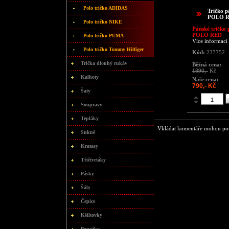
Polo tričko ADIDAS
Tričko 
POLO 
Polo tričko NIKE
Pánské tričko 
POLO RED
Polo tričko PUMA
Více informací
Polo tričko Tommy Hilfiger
Kód:
237752
Trička dlouhý rukáv
Běžná cena:
1890,-
Kč
Kalhoty
Naše cena:
790,- Kč
Šaty
Soupravy
Tepláky
Vkládat komentáře mohou pouz
Sukně
Kratasy
Třičtvrtáky
Pásky
Šály
Čepice
Kšiltovky
Ponožky