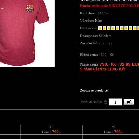
Pánské tričko polo
NIKE FCB POLO 
Kód zboží:
237752
Výrobce:
Nike
Hodnocení:
Dostupnost:
Skladem
Záruční lhůta:
2 roky
Běžná cena:
1890,- Kč
790,- Kč
32,69 EU
Naše cena
|
S námi ušetříte 1100,- Kč!
Zeptat se prodejce
Vložit do košíku
XL
M
790,-
790,-
Cena:
Cena: