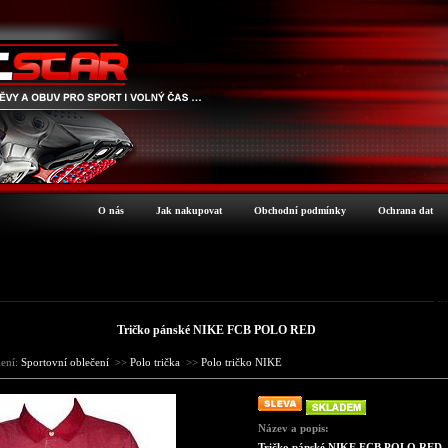
O nás
Jak nakupovat
Obchodní podmínky
Ochrana dat
Pod
Tričko pánské NIKE FCB POLO RED
lení:
Sportovní oblečení
>>
Polo trička
>>
Polo tričko NIKE
Název a popis:
Tričko pánské NIKE FCB POLO RED