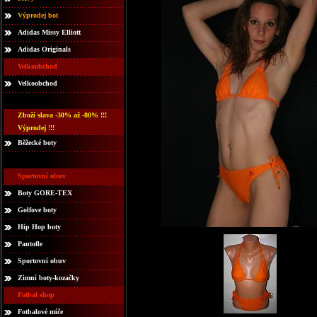
Výprodej bot
Adidas Missy Elliott
Adidas Originals
Velkoobchod
Velkoobchod
Zboží slava -30% až -80% !!!
Výprodej !!!
Běžecké boty
Sportovní obuv
Boty GORE-TEX
Golfove boty
Hip Hop boty
Pantofle
Sportovní obuv
Zimní boty-kozačky
Fotbal shop
Fotbalové míče