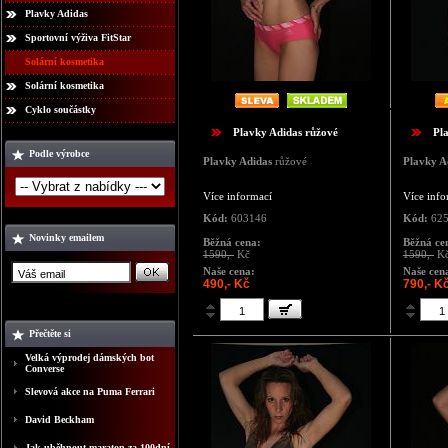
Plavky Adidas
Sportovní výživa FitStar
Solární kosmetika
Solární kosmetika
Cyklo součástky
Plavky Adidas růžové
Pl
Podle výrobce
Plavky Adidas
růžové
Plavky A
Více informací
Více info
Kód:
603146
Kód:
625
Novinky emailem
Běžná cena:
Běžná ce
1590,-
Kč
1590,-
K
Naše cena:
Naše cen
490,- Kč
790,- K
Přečtěte si
Velká výprodej dámských bot
Converse
Slevová akce na Puma Ferrari
David Beckham
Jak uběhnout maraton za 100dní