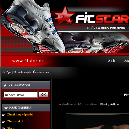
O nás
Jak
<< Zpět
|
Do oblíbených
|
Úvodní strana
VYHLEDÁVÁNÍ
Pla
Toto zboží se nachází v oddělení:
Plavky Adidas
NAŠE NABÍDKA
Zimní boty-výprodej
Zboží v akci
Slevy