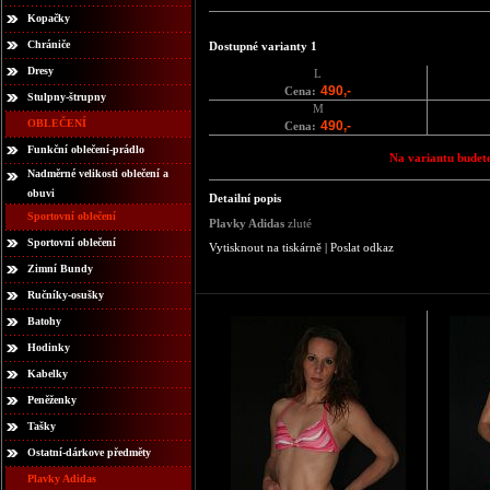
Kopačky
Chrániče
Dostupné varianty 1
Dresy
L
490,-
Cena:
Stulpny-štrupny
M
OBLEČENÍ
490,-
Cena:
Funkční oblečení-prádlo
Na variantu budete
Nadměrné velikosti oblečení a
obuvi
Detailní popis
Sportovní oblečení
Plavky Adidas
zluté
Sportovní oblečení
Vytisknout na tiskárně
|
Poslat odkaz
Zimní Bundy
Ručníky-osušky
Batohy
Hodinky
Kabelky
Peněženky
Tašky
Ostatní-dárkove předměty
Plavky Adidas