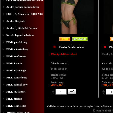
Adidas partner nočního běhu
EUROPASS mič pro EURO 2008
Adidas Originals
Adidas by Stella McCartney
Nové kolagenní solarium
PUMA pánské boty
Plavky Adidas zelené
Pl
PUMA dámské boty
Plavky Adidas
zelené
Plavky A
PUMA současnost
Více informací
Více info
PUMA historie
Kód:
E89854
Kód:
E89
PUMA technologie
Běžná cena:
Běžná ce
NIKE pánské boty
1590,-
Kč
1790,-
K
Naše cena:
Naše cen
NIKE dámské boty
490,- Kč
590,- K
NIKE současnost
NIKE historie
NIKE technologie
Vkládat komentáře mohou pouze registrovaní uživatelé
K tomuto zboží j
ADIDAS pánské boty