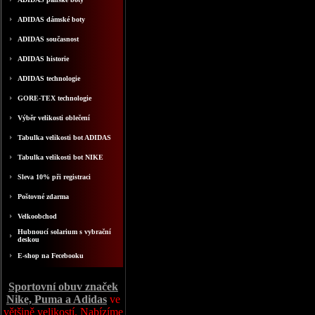
ADIDAS dámské boty
ADIDAS současnost
ADIDAS historie
ADIDAS technologie
GORE-TEX technologie
Výběr velikosti oblečení
Tabulka velikosti bot ADIDAS
Tabulka velikosti bot NIKE
Sleva 10% při registraci
Poštovné zdarma
Velkoobchod
Hubnoucí solarium s vybrační
deskou
E-shop na Fecebooku
Sportovní obuv značek
Nike, Puma a Adidas
ve
většině velikostí. Nabízíme