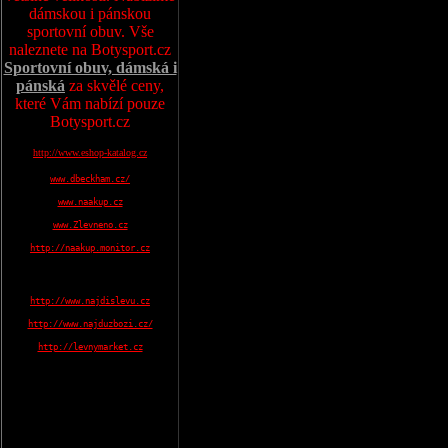
dámskou i pánskou
sportovní obuv. Vše
naleznete na Botysport.cz
Sportovní obuv, dámská i
pánská
za skvělé ceny,
které Vám nabízí pouze
Botysport.cz
http://www.eshop-katalog.cz
www.dbeckham.cz/
www.naakup.cz
www.Zlevneno.cz
http://naakup.monitor.cz
http://www.najdislevu.cz
http://www.najduzbozi.cz/
http://levnymarket.cz